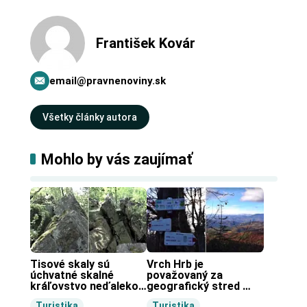
František Kovár
email@pravnenoviny.sk
Všetky články autora
Mohlo by vás zaujímať
Tisové skaly sú 
Vrch Hrb je 
úchvatné skalné 
považovaný za 
kráľovstvo neďaleko 
geografický stred 
Zochovej chaty.
Slovenska.
Turistika
Turistika