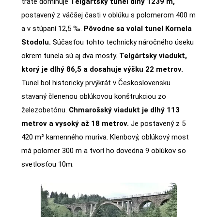
trate dominuje
Telgártsky tunel dlhý 1239 m,
postavený z väčšej časti v oblúku s polomerom 400 m
a v stúpaní 12,5 ‰.
Pôvodne sa volal tunel Kornela
Stodolu.
Súčasťou tohto technicky náročného úseku
okrem tunela sú aj dva mosty.
Telgártsky viadukt,
ktorý je dlhý 86,5 a dosahuje výšku 22 metrov.
Tunel bol historicky prvýkrát v Československu
stavaný členenou oblúkovou konštrukciou zo
železobetónu.
Chmarošský viadukt je dlhý 113
metrov a vysoký až 18 metrov.
Je postavený z 5
420 m² kamenného muriva. Klenbový, oblúkový most
má polomer 300 m a tvorí ho dovedna 9 oblúkov so
svetlosťou 10m.