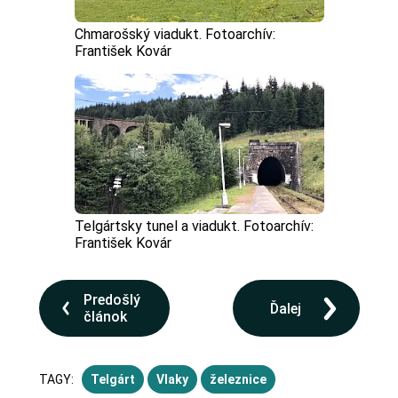
Chmarošský viadukt. Fotoarchív:
František Kovár
Telgártsky tunel a viadukt. Fotoarchív:
František Kovár
Predošlý
Ďalej
článok
TAGY:
Telgárt
Vlaky
železnice