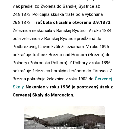
vlak prešiel zo Zvolena do Banskej Bystrice až
24.8.1873. Policajná skúška trate bola vykonaná
26.8.1873.
Trať bola oficiálne otvorená 3.9.1873
.
Železnica neskončila v Banskej Bystrici. V roku 1884
bola železnica z Banskej Bystrice predĺžená do
Podbrezovej, hlavne kvôli železiarňam. V roku 1895
pokračuje trať cez Brezno nad Hronom (Brezno) do
Polhory (Pohronská Polhora). Z Polhory v roku 1896
pokračuje železnica horským terénom do Tisovca. Z
Brezna pokračuje železnica v roku 1903 do
Červenej
Skaly
.
Nakoniec v roku 1936 je postavený úsek z
Červenej Skaly do Margecian.