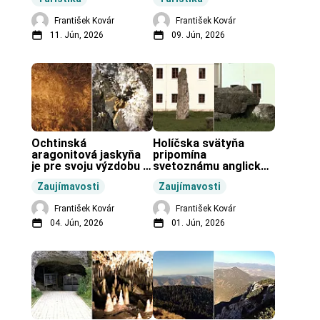
František Kovár
František Kovár
11. Jún, 2026
09. Jún, 2026
Ochtinská 
Holíčska svätyňa 
aragonitová jaskyňa 
pripomína 
je pre svoju výzdobu 
svetoznámu anglickú 
unikátnou jaskyňou 
pravekú stavbu.
Zaujímavosti
Zaujímavosti
vo svete.
František Kovár
František Kovár
04. Jún, 2026
01. Jún, 2026