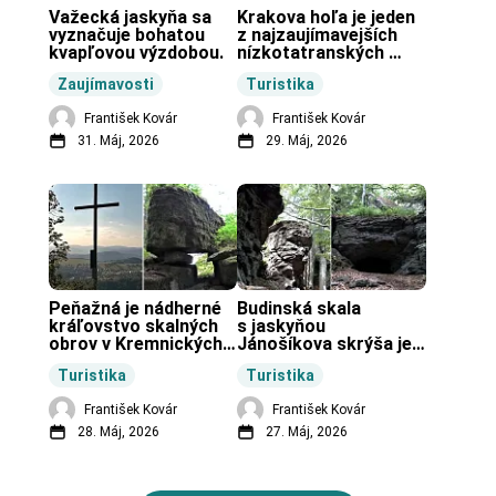
Važecká jaskyňa sa 
Krakova hoľa je jeden 
vyznačuje bohatou 
z najzaujímavejších 
kvapľovou výzdobou.
nízkotatranských 
končiarov.
Zaujímavosti
Turistika
František Kovár
František Kovár
31. Máj, 2026
29. Máj, 2026
Peňažná je nádherné 
Budinská skala 
kráľovstvo skalných 
s jaskyňou 
obrov v Kremnických 
Jánošíkova skrýša je 
vrchoch.
turistická lokalita pri 
Turistika
Turistika
obci Budiná.
František Kovár
František Kovár
28. Máj, 2026
27. Máj, 2026