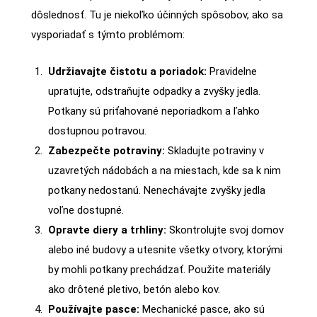
dôslednosť. Tu je niekoľko účinných spôsobov, ako sa
vysporiadať s týmto problémom:
Udržiavajte čistotu a poriadok:
Pravidelne
upratujte, odstraňujte odpadky a zvyšky jedla.
Potkany sú priťahované neporiadkom a ľahko
dostupnou potravou.
Zabezpečte potraviny:
Skladujte potraviny v
uzavretých nádobách a na miestach, kde sa k nim
potkany nedostanú. Nenechávajte zvyšky jedla
voľne dostupné.
Opravte diery a trhliny:
Skontrolujte svoj domov
alebo iné budovy a utesnite všetky otvory, ktorými
by mohli potkany prechádzať. Použite materiály
ako drôtené pletivo, betón alebo kov.
Používajte pasce:
Mechanické pasce, ako sú