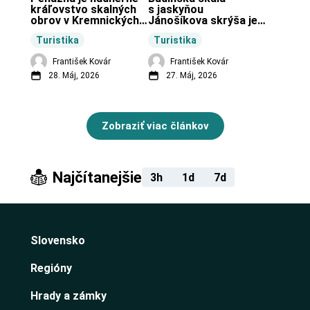
kráľovstvo skalných 
s jaskyňou 
obrov v Kremnických 
Jánošíkova skrýša je 
vrchoch.
turistická lokalita pri 
Turistika
Turistika
obci Budiná.
František Kovár
František Kovár
28. Máj, 2026
27. Máj, 2026
Zobraziť viac článkov
Najčítanejšie
3h
1d
7d
Slovensko
Regióny
Hrady a zámky