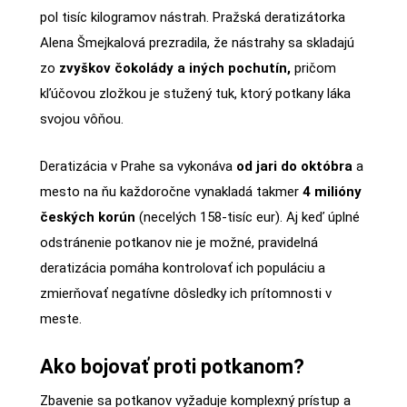
pol tisíc kilogramov nástrah. Pražská deratizátorka
Alena Šmejkalová prezradila, že nástrahy sa skladajú
zo
zvyškov čokolády a iných pochutín,
pričom
kľúčovou zložkou je stužený tuk, ktorý potkany láka
svojou vôňou.
Deratizácia v Prahe sa vykonáva
od jari do októbra
a
mesto na ňu každoročne vynakladá takmer
4 milióny
českých korún
(necelých 158-tisíc eur). Aj keď úplné
odstránenie potkanov nie je možné, pravidelná
deratizácia pomáha kontrolovať ich populáciu a
zmierňovať negatívne dôsledky ich prítomnosti v
meste.
Ako bojovať proti potkanom?
Zbavenie sa potkanov vyžaduje komplexný prístup a