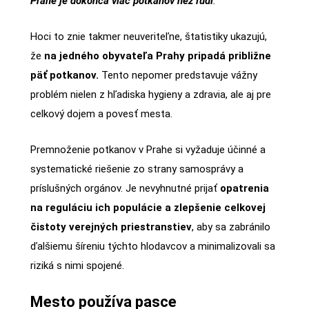
Prahe je dokonca viac potkanov než ľudí
.”
Hoci to znie takmer neuveriteľne, štatistiky ukazujú,
že
na jedného obyvateľa Prahy pripadá približne
päť potkanov.
Tento nepomer predstavuje vážny
problém nielen z hľadiska hygieny a zdravia, ale aj pre
celkový dojem a povesť mesta.
Premnoženie potkanov v Prahe si vyžaduje účinné a
systematické riešenie zo strany samosprávy a
príslušných orgánov. Je nevyhnutné prijať
opatrenia
na reguláciu ich populácie a zlepšenie celkovej
čistoty verejných priestranstiev
, aby sa zabránilo
ďalšiemu šíreniu týchto hlodavcov a minimalizovali sa
riziká s nimi spojené.
Mesto používa pasce