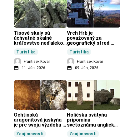
Tisové skaly sú 
Vrch Hrb je 
úchvatné skalné 
považovaný za 
kráľovstvo neďaleko 
geografický stred 
Zochovej chaty.
Slovenska.
Turistika
Turistika
František Kovár
František Kovár
11. Jún, 2026
09. Jún, 2026
Ochtinská 
Holíčska svätyňa 
aragonitová jaskyňa 
pripomína 
je pre svoju výzdobu 
svetoznámu anglickú 
unikátnou jaskyňou 
pravekú stavbu.
Zaujímavosti
Zaujímavosti
vo svete.