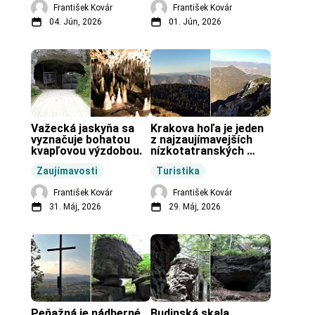
František Kovár
František Kovár
04. Jún, 2026
01. Jún, 2026
Važecká jaskyňa sa 
Krakova hoľa je jeden 
vyznačuje bohatou 
z najzaujímavejších 
kvapľovou výzdobou.
nízkotatranských 
končiarov.
Zaujímavosti
Turistika
František Kovár
František Kovár
31. Máj, 2026
29. Máj, 2026
Peňažná je nádherné 
Budinská skala 