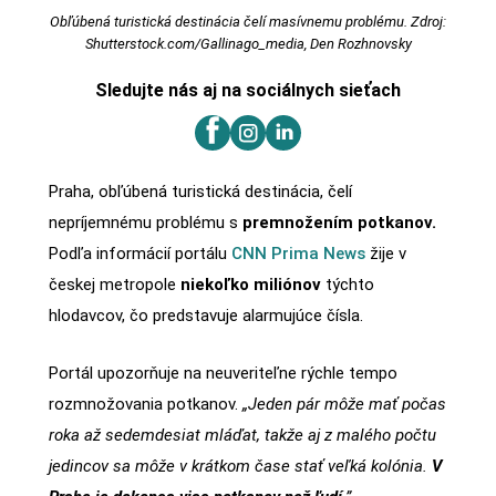
Obľúbená turistická destinácia čelí masívnemu problému. Zdroj:
Shutterstock.com/Gallinago_media, Den Rozhnovsky
Sledujte nás aj na sociálnych sieťach
Praha, obľúbená turistická destinácia, čelí
nepríjemnému problému s
premnožením potkanov.
Podľa informácií portálu
CNN Prima News
žije v
českej metropole
niekoľko miliónov
týchto
hlodavcov, čo predstavuje alarmujúce čísla.
Portál upozorňuje na neuveriteľne rýchle tempo
rozmnožovania potkanov.
„Jeden pár môže mať počas
roka až sedemdesiat mláďat, takže aj z malého počtu
jedincov sa môže v krátkom čase stať veľká kolónia.
V