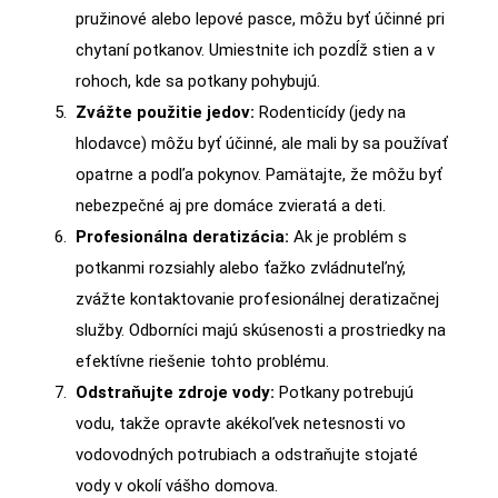
pružinové alebo lepové pasce, môžu byť účinné pri
chytaní potkanov. Umiestnite ich pozdĺž stien a v
rohoch, kde sa potkany pohybujú.
Zvážte použitie jedov:
Rodenticídy (jedy na
hlodavce) môžu byť účinné, ale mali by sa používať
opatrne a podľa pokynov. Pamätajte, že môžu byť
nebezpečné aj pre domáce zvieratá a deti.
Profesionálna deratizácia:
Ak je problém s
potkanmi rozsiahly alebo ťažko zvládnuteľný,
zvážte kontaktovanie profesionálnej deratizačnej
služby. Odborníci majú skúsenosti a prostriedky na
efektívne riešenie tohto problému.
Odstraňujte zdroje vody:
Potkany potrebujú
vodu, takže opravte akékoľvek netesnosti vo
vodovodných potrubiach a odstraňujte stojaté
vody v okolí vášho domova.