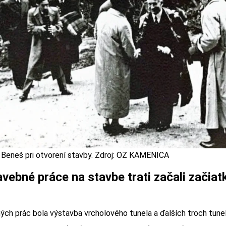
 Beneš pri otvorení stavby. Zdroj: OZ KAMENICA
vebné práce na stavbe trati začali začiat
ných prác bola výstavba vrcholového tunela a ďalších troch tun