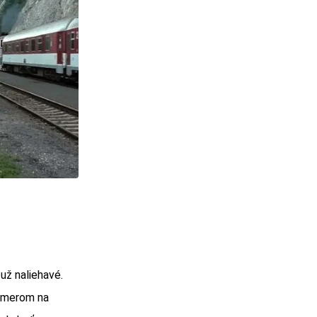
už naliehavé.
 smerom na