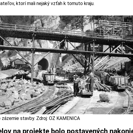
teľov, ktorí mali nejaký vzťah k tomuto kraju.
 zázemie stavby. Zdroj: OZ KAMENICA
elov na projekte bolo postavených nakoni