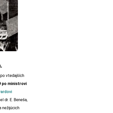
.
 po vtedajších
 9 po ministrovi
vardovi
l dr. E. Beneša,
 nežijúcich