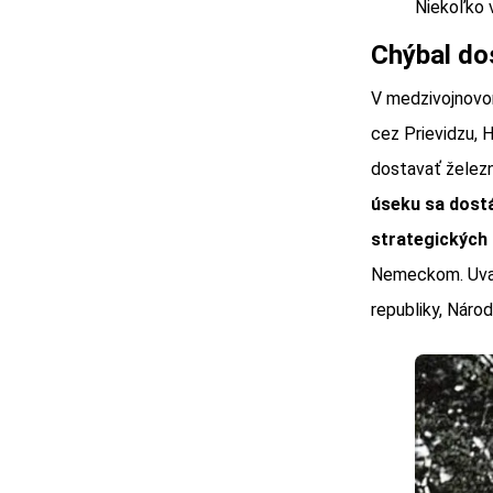
Niekoľko 
Chýbal do
V medzivojnovom
cez Prievidzu, 
dostavať želez
úseku sa dostá
strategických
Nemeckom. Uvažo
republiky, Náro