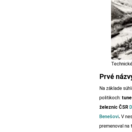
Technické
Prvé názvy
Na základe súhl
politikoch:
tune
železníc ČSR
D
Benešovi
.
V nes
premenoval na 