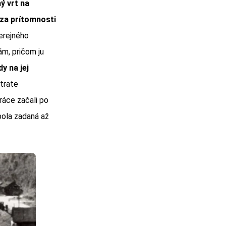
ý vrt na
 za prítomnosti
erejného
m, pričom ju
y na jej
 trate
ráce začali po
bola zadaná až