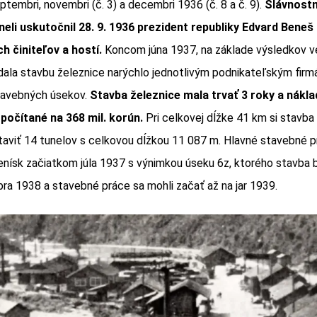
eptembri, novembri (č. 3) a decembri 1936 (č. 8 a č. 9).
Slávnostn
eli uskutočnil 28. 9. 1936 prezident republiky Edvard Beneš
h činiteľov a hostí.
Koncom júna 1937, na základe výsledkov v
ala stavbu železnice narýchlo jednotlivým podnikateľským firmá
stavebných úsekov.
Stavba železnice mala trvať 3 roky a náklad
zpočítané na 368 mil. korún.
Pri celkovej dĺžke 41 km si stavba
aviť 14 tunelov s celkovou dĺžkou 11 087 m. Hlavné stavebné p
nísk začiatkom júla 1937 s výnimkou úseku 6z, ktorého stavba 
 1938 a stavebné práce sa mohli začať až na jar 1939.