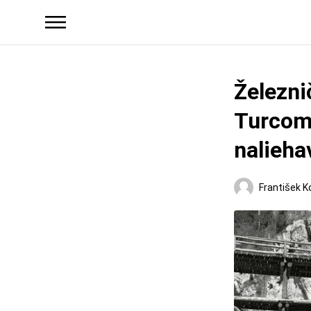
Železni
Turcom 
nalieha
František K
Regióny