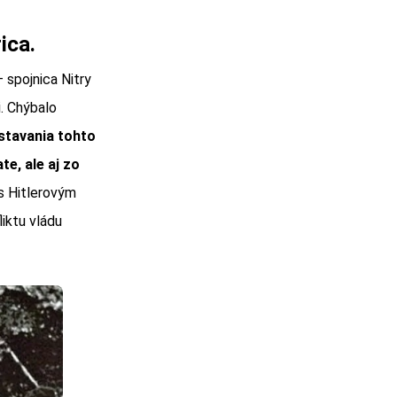
ica.
 spojnica Nitry
. Chýbalo
stavania tohto
e, ale aj zo
s Hitlerovým
iktu vládu