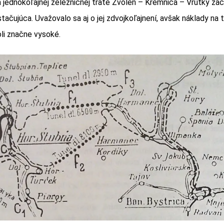
a jednokoľajnej železničnej trate Zvolen – Kremnica – Vrútky zač
ačujúca. Uvažovalo sa aj o jej zdvojkoľajnení, avšak náklady na 
li značne vysoké.