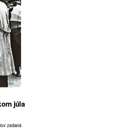
kom júla
elov zadaná