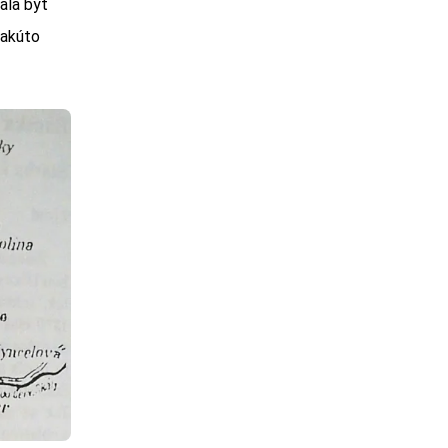
ala byť
takúto