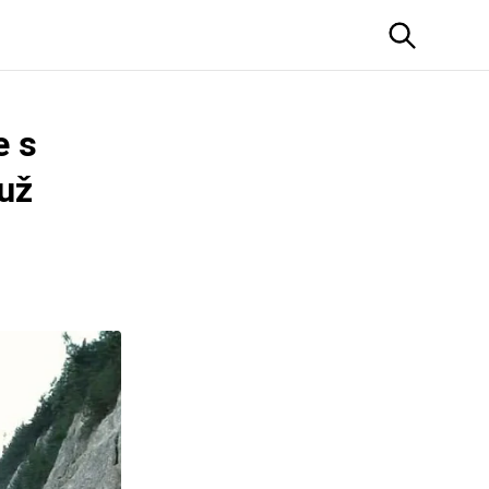
e s
 už