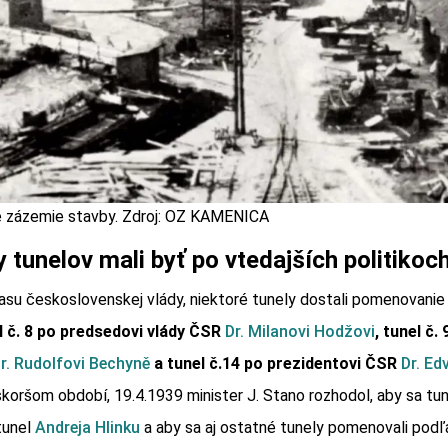
 zázemie stavby. Zdroj: OZ KAMENICA
 tunelov mali byť po vtedajších politikoch
asu československej vlády, niektoré tunely dostali pomenovanie
l č. 8 po predsedovi vlády ČSR
Dr. Milanovi Hodžovi
, tunel č.
r. Rudolfovi Bechyně
a tunel č.14 po prezidentovi ČSR
Dr. Ed
koršom období, 19.4.1939 minister J. Stano rozhodol, aby sa tune
tunel
Andreja Hlinku
a aby sa aj ostatné tunely pomenovali podľa