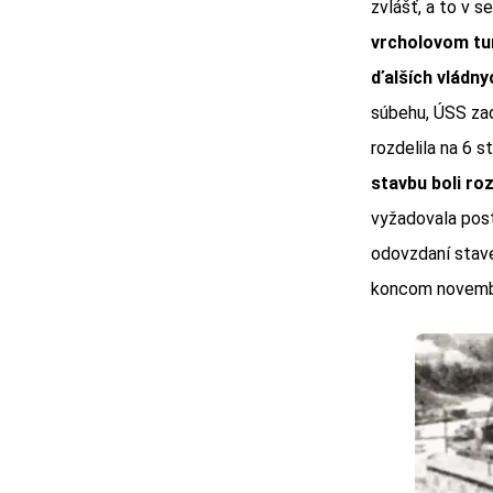
zvlášť, a to v s
vrcholovom tun
ďalších vládnyc
súbehu, ÚSS zad
rozdelila na 6 
stavbu boli ro
vyžadovala post
odovzdaní stave
koncom novembra