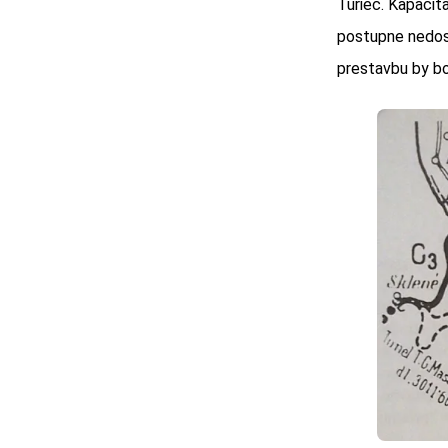
Turiec. Kapacit
postupne nedost
prestavbu by bo