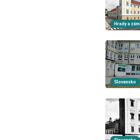
Hrady a zám
Slovensko