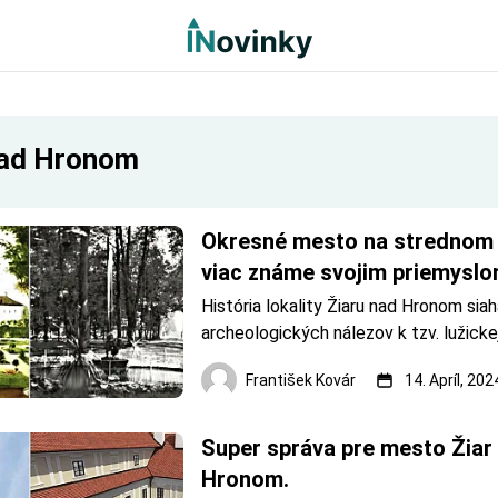
nad Hronom
Okresné mesto na strednom P
viac známe svojim priemyslo
svojou bohatou históriou.
História lokality Žiaru nad Hronom siah
archeologických nálezov k tzv. lužickej 
staršej dobe železnej (halštat). Kľú
František Kovár
14. Apríl, 202
pre dejiny Žiaru nad Hronom je zakladaci
benediktínskeho kláštora a opátstva 
Beňadiku, vydaná 
Super správa pre mesto Žiar 
Hronom.