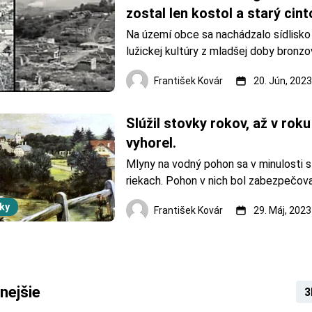
zostal len kostol a starý cint
Na území obce sa nachádzalo sídlisko 
lužickej kultúry z mladšej doby bronzove
významné z historického hľadiska. V 
František Kovár
20. Jún, 2023
zázname beňadického opátstva sa spom
ako terra Apáthy de Grana. Obyvatelia 
prevažne venovali po
Slúžil stovky rokov, až v roku
vyhorel.
Mlyny na vodný pohon sa v minulosti sta
riekach. Pohon v nich bol zabezpečov
vodného kolesa, na ktoré prúdila voda 
ky
František Kovár
29. Máj, 2023
zospodu. Prvé mlyny sa v Uhorsku zača
približne na prelome 11. a 12. storočia
niektorých historických zdrojov to moh
nejšie
3