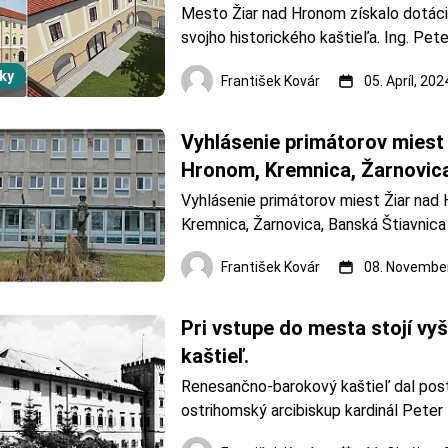
Mesto Žiar nad Hronom získalo dotáciu
svojho historického kaštieľa. Ing. Pete
primátor Žiaru nad Hronom. Zdroj: prim
ky
František Kovár
05. Apríl, 202
Antal Mesto Žiar nad Hronom začína s 
rekonštrukciou historického kaštieľa. P
nad Hronom, dnes na svojom oficiáln
Vyhlásenie primátorov miest 
Hronom, Kremnica, Žarnovica
Štiavnica a Žarnovica. VIDEO
Vyhlásenie primátorov miest Žiar nad 
Kremnica, Žarnovica, Banská Štiavnica 
plánovanému uzatvoreniu gynekologic
František Kovár
08. November
pôrodníckeho oddelenia nemocnice v Ži
Hronom. Gynekologicko-pôrodnícke od
žiarskej nemocnici. Zdroj: Mesto Žiar 
Pri vstupe do mesta stojí vyš
Primátori protestuj&u
kaštieľ.
Renesančno-barokový kaštieľ dal post
ostrihomský arcibiskup kardinál Peter
1631. Vďaka tomuto kaštieľu sa mesto