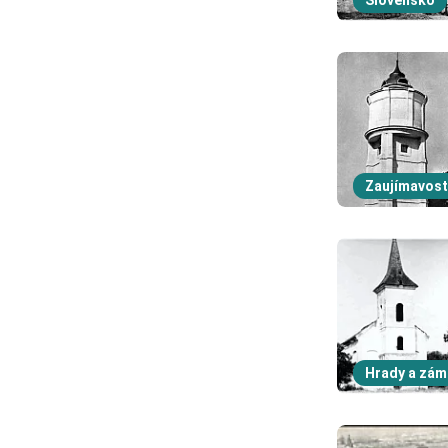
Slovensko
Zaujímavost
Hrady a zám