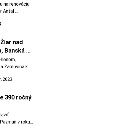
 na renováciu 
r Antal 
átor Peter 
4
rimátor Žiaru 
om
Žiar nad 
, Banská 
Hronom, 
a Žarnovica k 
ko-
, 2023
ari nad 
delenie v 
nad Hronom 
e 390 ročný 
aviť 
 Pazmáň v roku 
 stalo 