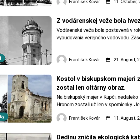
František Kovár
11. Október,
administratívne a kultúrne centrum, čo 
aj obchodu. Kaštieľ vo Svätom Kríži. Zd
KAMENICA Po vzniku banskobystricke
Z vodárenskej veže bola hve
Vodárenská veža bola postavená v roku
vybudovania verejného vodovodu. Zás
mesto až do roku 1962. Neskôr bola up
horná časť na hvezdáreň. Pôvodná vod
i
vo Svätom Kríži. Zdroj: OZ KAMENICA 
František Kovár
21. August, 
vo Sv&au
Kostol v biskupskom majeri za
zostal len oltárny obraz.
Na biskupský majer v Kupči, neďaleko Ž
Hronom zostali už len v spomienky. Je
začala upadať po socialistickom združ
ky
František Kovár
11. August, 
Postupne začal upadať až úplne zaniko
posledný objekt, už ako ruina, bol zbúr
2015. Zostal len oltárny obraz. Majer
Dedinu zničila ekologická kat