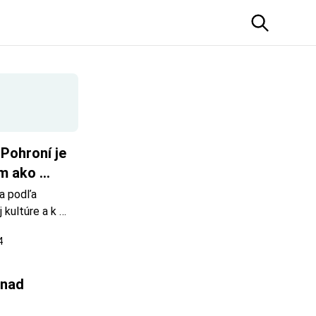
ohroní je 
m ako 
a podľa 
kultúre a k 
čovým prameňom 
4
a listina 
v Hronskom 
nad 