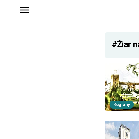
#Žiar 
Regióny