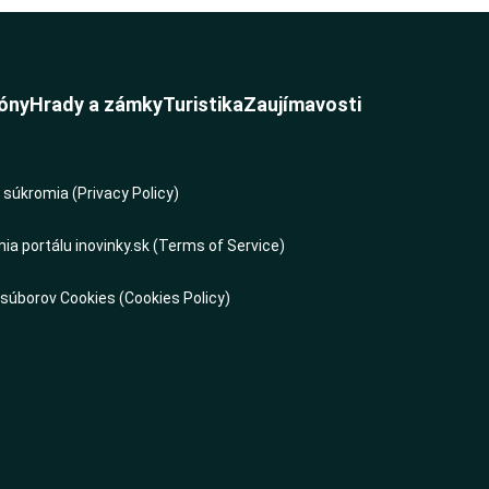
óny
Hrady a zámky
Turistika
Zaujímavosti
súkromia (Privacy Policy)
a portálu inovinky.sk (Terms of Service)
 súborov Cookies (Cookies Policy)
s