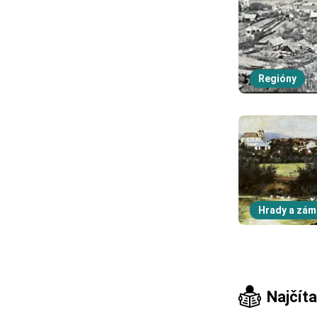
Regióny
Hrady a zám
Najčíta