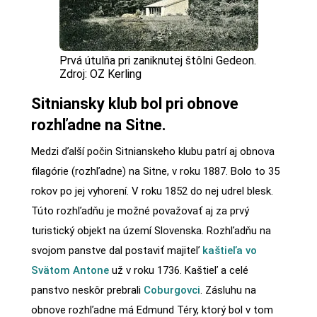
Prvá útulňa pri zaniknutej štôlni Gedeon.
Zdroj: OZ Kerling
Sitniansky klub bol pri obnove
rozhľadne na Sitne.
Medzi ďalší počin Sitnianskeho klubu patrí aj obnova
filagórie (rozhľadne) na Sitne, v roku 1887. Bolo to 35
rokov po jej vyhorení. V roku 1852 do nej udrel blesk.
Túto rozhľadňu je možné považovať aj za prvý
turistický objekt na území Slovenska. Rozhľadňu na
svojom panstve dal postaviť majiteľ
kaštieľa vo
Svätom Antone
už v roku 1736. Kaštieľ a celé
panstvo neskôr prebrali
Coburgovci
. Zásluhu na
obnove rozhľadne má Edmund Téry, ktorý bol v tom