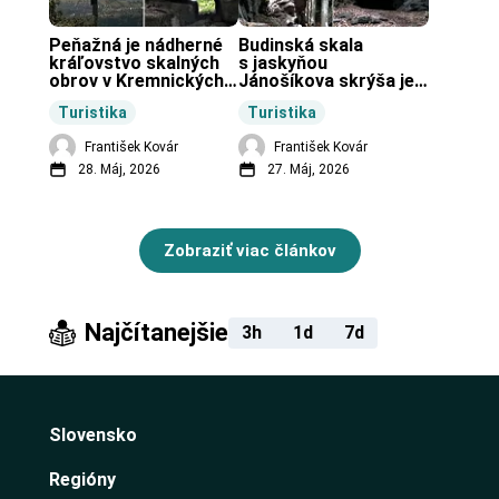
Peňažná je nádherné 
Budinská skala 
kráľovstvo skalných 
s jaskyňou 
obrov v Kremnických 
Jánošíkova skrýša je 
vrchoch.
turistická lokalita pri 
Turistika
Turistika
obci Budiná.
František Kovár
František Kovár
28. Máj, 2026
27. Máj, 2026
Zobraziť viac článkov
Najčítanejšie
3h
1d
7d
Slovensko
Regióny