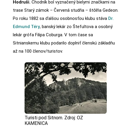
Hodruši.
Chodník bol vyznačený bielymi značkami na
trase Starý zámok – Červená studňa – štôlňa Gedeon.
Po roku 1882 sa ďalšou osobnosťou klubu stáva
Dr.
Edmund Téry
, banský lekár zo Štefultova a osobný
lekár grófa Filipa Coburga. V tom čase sa
Sitnianskemu klubu podarilo doplniť členskú základňu
až na 100 členov/turistov.
Turisti pod Sitnom. Zdroj: OZ
KAMENICA