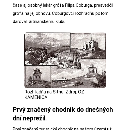
čase aj osobný lekár grófa Filipa Coburga, presvedčil
grófa na jej obnovu. Coburgovci rozhľadňu potom
darovali Sitnianskemu klubu.
Rozhľadňa na Sitne. Zdroj: OZ
KAMENICA
Prvý značený chodník do dnešných
dní neprežil.
Prvý značený turistický chodník na našom území už