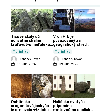
Tisové skaly sú 
Vrch Hrb je 
úchvatné skalné 
považovaný za 
kráľovstvo neďaleko 
geografický stred 
Zochovej chaty.
Slovenska.
Turistika
Turistika
František Kovár
František Kovár
11. Jún, 2026
09. Jún, 2026
Ochtinská 
Holíčska svätyňa 
aragonitová jaskyňa 
pripomína 
je pre svoju výzdobu 
svetoznámu anglickú 