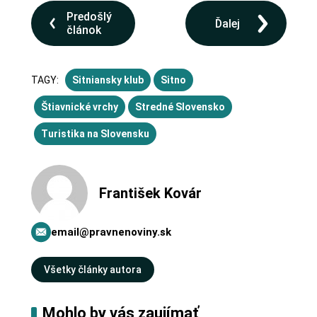
Predošlý
Ďalej
článok
TAGY:
Sitniansky klub
Sitno
Štiavnické vrchy
Stredné Slovensko
Turistika na Slovensku
František Kovár
email@pravnenoviny.sk
Všetky články autora
Mohlo by vás zaujímať