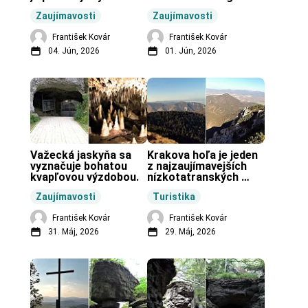
unikátnou jaskyňou 
pravekú stavbu.
Zaujímavosti
Zaujímavosti
vo svete.
František Kovár
František Kovár
04. Jún, 2026
01. Jún, 2026
Važecká jaskyňa sa 
Krakova hoľa je jeden 
vyznačuje bohatou 
z najzaujímavejších 
kvapľovou výzdobou.
nízkotatranských 
končiarov.
Zaujímavosti
Turistika
František Kovár
František Kovár
31. Máj, 2026
29. Máj, 2026