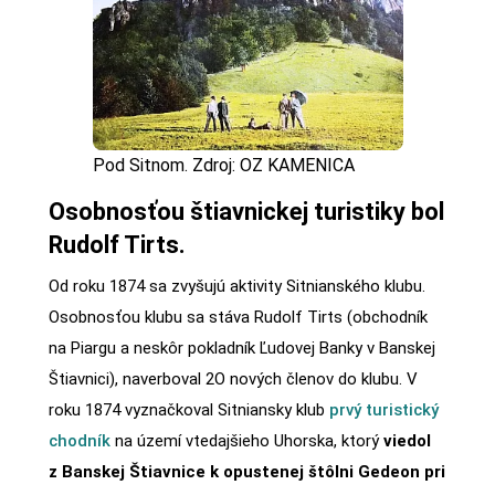
Pod Sitnom. Zdroj: OZ KAMENICA
Osobnosťou štiavnickej turistiky bol
Rudolf Tirts.
Od roku 1874 sa zvyšujú aktivity Sitnianského klubu.
Osobnosťou klubu sa stáva Rudolf Tirts (obchodník
na Piargu a neskôr pokladník Ľudovej Banky v Banskej
Štiavnici), naverboval 2O nových členov do klubu. V
roku 1874 vyznačkoval Sitniansky klub
prvý turistický
chodník
na území vtedajšieho Uhorska, ktorý
viedol
z Banskej Štiavnice k opustenej štôlni Gedeon pri