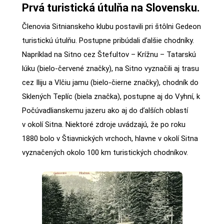
Prvá turistická útulňa na Slovensku.
Členovia Sitnianskeho klubu postavili pri štôlni Gedeon
turistickú útulňu. Postupne pribúdali ďalšie chodníky.
Napríklad na Sitno cez Štefultov – Krížnu – Tatarskú
lúku (bielo-červené značky), na Sitno vyznačili aj trasu
cez Iliju a Vlčiu jamu (bielo-čierne značky), chodník do
Sklených Teplíc (biela značka), postupne aj do Vyhní, k
Počúvadlianskemu jazeru ako aj do ďalších oblastí
v okolí Sitna. Niektoré zdroje uvádzajú, že po roku
1880 bolo v Štiavnických vrchoch, hlavne v okolí Sitna
vyznačených okolo 100 km turistických chodníkov.