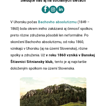
Sledujte nás aj na sociálnych sieťach
V Uhorsku počas
Bachovho absolutizmu
(1849 –
1860) bola okrem iného zakázaná aj činnosť spolkov,
preto rôzne združenia pôsobili len neformálne. Po
skončení Bachovho absolutizmu, od roku 1860,
vznikajú v Uhorsku (aj na území Slovenska), rôzne
spolky a združenia. Už
v roku 1860 vzniká v Banskej
Štiavnici Sitniansky klub,
tento je aj najstaršie
doloženým spolkom na území Slovenska.