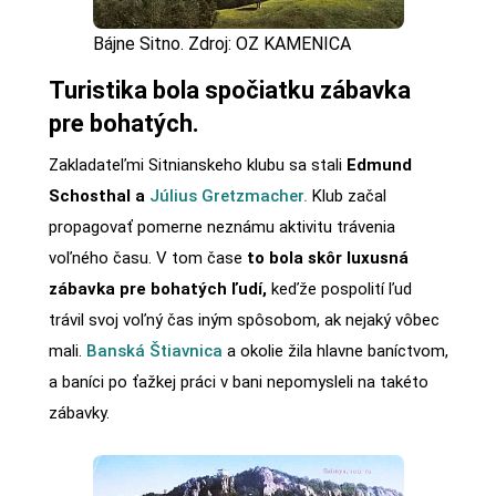
Bájne Sitno. Zdroj: OZ KAMENICA
Turistika bola spočiatku zábavka
pre bohatých.
Zakladateľmi Sitnianskeho klubu sa stali
Edmund
Schosthal a
Július Gretzmacher.
Klub začal
propagovať pomerne neznámu aktivitu trávenia
voľného času. V tom čase
to bola skôr luxusná
zábavka pre bohatých ľudí,
keďže pospolití ľud
trávil svoj voľný čas iným spôsobom, ak nejaký vôbec
mali.
Banská Štiavnica
a okolie žila hlavne baníctvom,
a baníci po ťažkej práci v bani nepomysleli na takéto
zábavky.