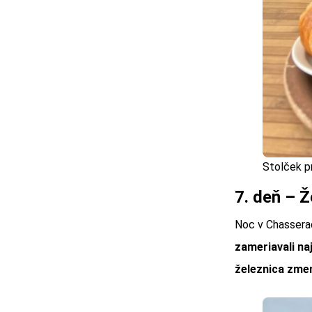
Stolček p
7. deň – Ž
Noc v Chasseradè
zameriavali na
železnica zmen