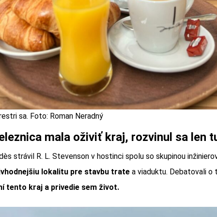
restri sa. Foto: Roman Neradný
eleznica mala oživiť kraj, rozvinul sa len 
s strávil R. L. Stevenson v hostinci spolu so skupinou inžinierov,
jvhodnejšiu lokalitu pre stavbu trate
a viaduktu. Debatovali o 
í tento kraj a privedie sem život.