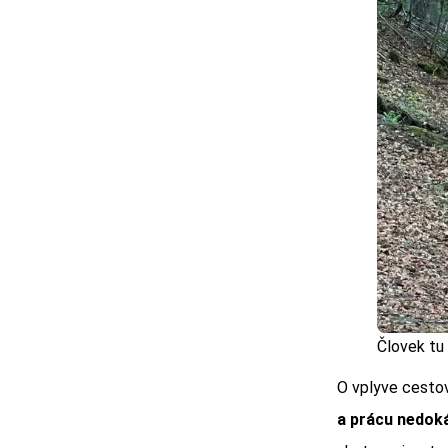
Človek tu
O vplyve cestov
a prácu nedoká