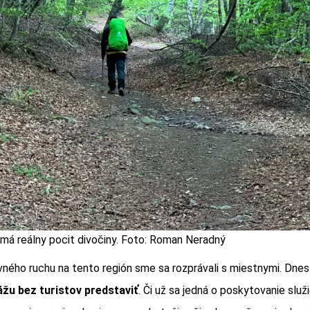
 má reálny pocit divočiny. Foto: Roman Neradný
ného ruchu na tento región sme sa rozprávali s miestnymi. Dnes
žu bez turistov predstaviť
. Či už sa jedná o poskytovanie služ