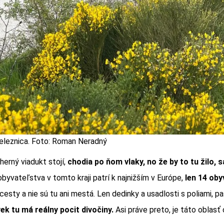
eleznica. Foto: Roman Neradný
herný viadukt stojí,
chodia po ňom vlaky, no že by to tu žilo, 
byvateľstva v tomto kraji patrí k najnižším v Európe,
len 14 oby
cesty a nie sú tu ani mestá. Len dedinky a usadlosti s poliami, p
ek tu má reálny pocit divočiny.
Asi práve preto, je táto oblasť