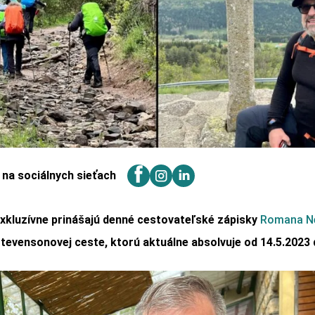
j na sociálnych sieťach
xkluzívne prinášajú denné cestovateľské zápisky
Romana N
tevensonovej ceste, ktorú aktuálne absolvuje od 14.5.2023 