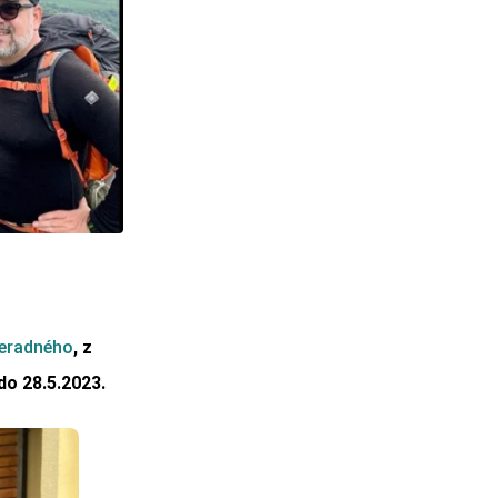
eradného
, z
do 28.5.2023.