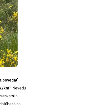
sa povedať
v./km²
. Nevedú
asienkami a
 obľúbená na