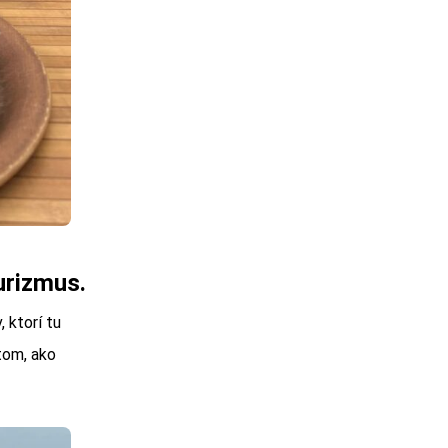
turizmus.
 ktorí tu
tom, ako