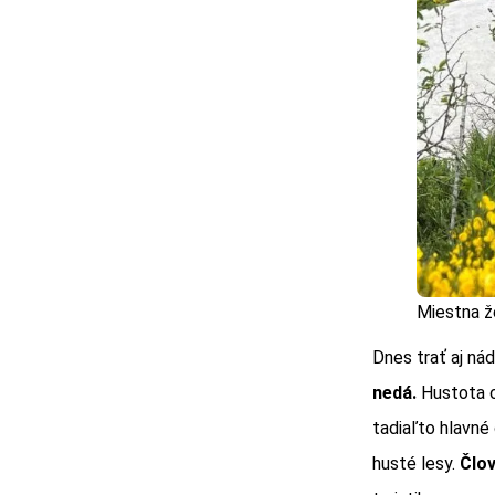
Miestna ž
Dnes trať aj nád
nedá.
Hustota o
tadiaľto hlavné 
husté lesy.
Člov