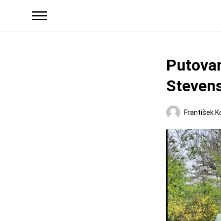
Putovan
Stevens
František K
Regióny