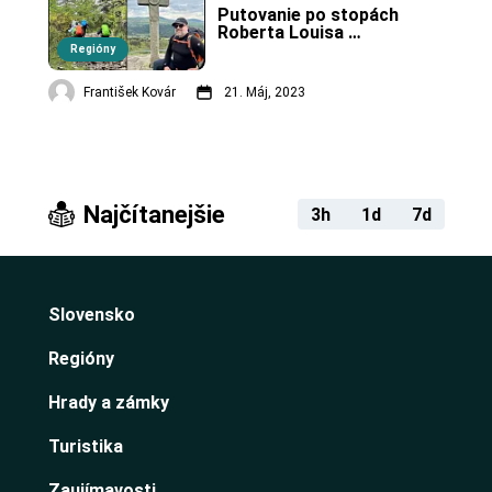
Putovanie po stopách 
Roberta Louisa 
Stevensona vo 
Regióny
Francúzsku – 2. časť.
František Kovár
21. Máj, 2023
Najčítanejšie
3h
1d
7d
Slovensko
Regióny
Hrady a zámky
Turistika
Zaujímavosti