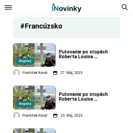
#Francúzsko
Putovanie po stopách 
Roberta Louisa 
Stevensona vo 
Regióny
Francúzsku – 4. časť, 
koniec.
František Kovár
27. Máj, 2023
Putovanie po stopách 
Roberta Louisa 
Stevensona vo 
Regióny
Francúzsku – 3. časť.
František Kovár
23. Máj, 2023