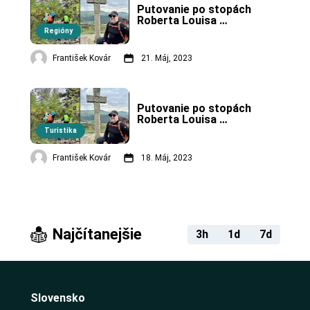
Putovanie po stopách 
Roberta Louisa 
Stevensona vo 
Regióny
Francúzsku – 2. časť.
František Kovár
21. Máj, 2023
Putovanie po stopách 
Roberta Louisa 
Stevensona vo 
Turistika
Francúzsku - 1. časť.
František Kovár
18. Máj, 2023
Najčítanejšie
3h
1d
7d
Slovensko