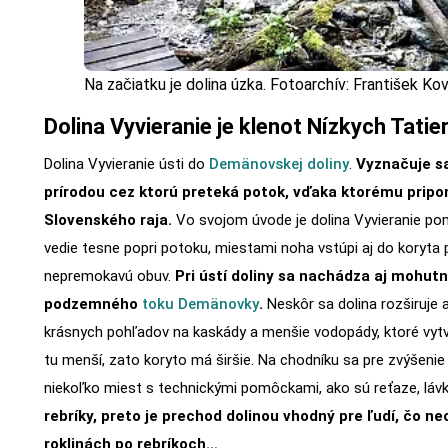
Na začiatku je dolina úzka. Fotoarchív: František Kov
Dolina Vyvieranie je klenot Nízkych Tatier
Dolina Vyvieranie ústi do
Demänovskej doliny
.
Vyznačuje s
prírodou cez ktorú preteká potok, vďaka ktorému pripo
Slovenského raja.
Vo svojom úvode je dolina Vyvieranie po
vedie tesne popri potoku, miestami noha vstúpi aj do koryta 
nepremokavú obuv.
Pri ústí doliny sa nachádza aj mohut
podzemného
toku Demänovky
.
Neskôr sa dolina rozširuje
krásnych pohľadov na kaskády a menšie vodopády, ktoré vytv
tu menší, zato koryto má širšie. Na chodníku sa pre zvýšeni
niekoľko miest s technickými pomôckami, ako sú reťaze, láv
rebríky, preto je prechod dolinou vhodný pre ľudí, čo n
roklinách po rebríkoch…