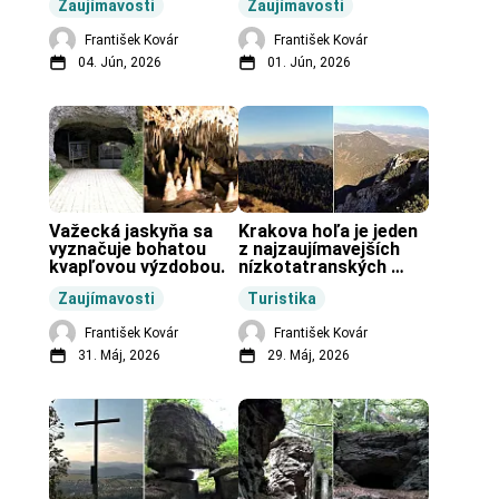
Zaujímavosti
Zaujímavosti
vo svete.
František Kovár
František Kovár
04. Jún, 2026
01. Jún, 2026
Važecká jaskyňa sa 
Krakova hoľa je jeden 
vyznačuje bohatou 
z najzaujímavejších 
kvapľovou výzdobou.
nízkotatranských 
končiarov.
Zaujímavosti
Turistika
František Kovár
František Kovár
31. Máj, 2026
29. Máj, 2026