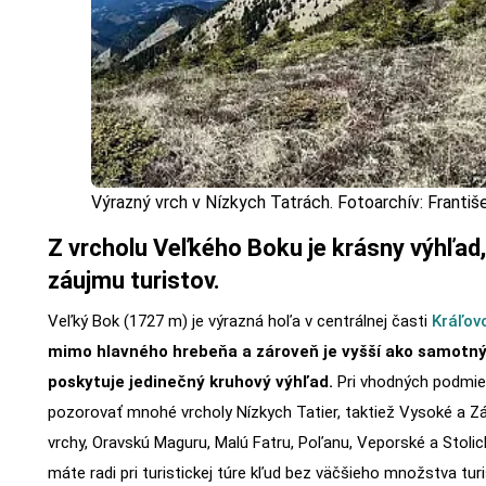
Výrazný vrch v Nízkych Tatrách. Fotoarchív: Františ
Z vrcholu Veľkého Boku je krásny výhľad
záujmu turistov.
Veľký Bok (1727 m) je výrazná hoľa v centrálnej časti
Kráľov
mimo hlavného hrebeňa a zároveň je vyšší ako samotný
poskytuje jedinečný kruhový výhľad.
Pri vhodných podmie
pozorovať mnohé vrcholy Nízkych Tatier, taktiež Vysoké a Z
vrchy, Oravskú Maguru, Malú Fatru, Poľanu, Veporské a Stolic
máte radi pri turistickej túre kľud bez väčšieho množstva turi