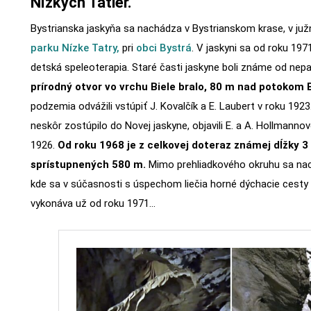
Nízkych Tatier.
Bystrianska jaskyňa sa nachádza v Bystrianskom krase, v juž
parku Nízke Tatry,
pri
obci Bystrá
. V jaskyni sa od roku 19
detská speleoterapia. Staré časti jaskyne boli známe od nep
prírodný otvor vo vrchu Biele bralo, 80 m nad potokom 
podzemia odvážili vstúpiť J. Kovalčík a E. Laubert v roku 1923
neskôr zostúpilo do Novej jaskyne, objavili E. a A. Hollmannovc
1926.
Od roku 1968 je z celkovej doteraz známej dĺžky 3
sprístupnených 580 m.
Mimo prehliadkového okruhu sa nach
kde sa v súčasnosti s úspechom liečia horné dýchacie cesty u
vykonáva už od roku 1971…