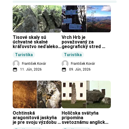
Tisové skaly sú 
Vrch Hrb je 
úchvatné skalné 
považovaný za 
kráľovstvo neďaleko 
geografický stred 
Zochovej chaty.
Slovenska.
Turistika
Turistika
František Kovár
František Kovár
11. Jún, 2026
09. Jún, 2026
Ochtinská 
Holíčska svätyňa 
aragonitová jaskyňa 
pripomína 
je pre svoju výzdobu 
svetoznámu anglickú 
unikátnou jaskyňou 
pravekú stavbu.