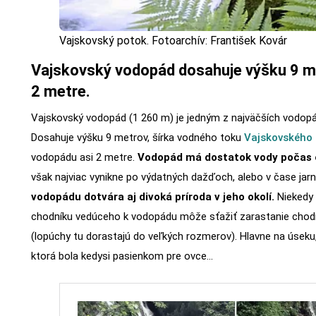
Vajskovský potok. Fotoarchív: František Kovár
Vajskovský vodopád dosahuje výšku 9 me
2 metre.
Vajskovský vodopád (1 260 m) je jedným z najväčších vodopá
Dosahuje výšku 9 metrov, šírka vodného toku
Vajskovského
vodopádu asi 2 metre.
Vodopád má dostatok vody počas c
však najviac vynikne po výdatných dažďoch, alebo v čase jar
vodopádu dotvára aj divoká príroda v jeho okolí.
Niekedy 
chodníku vedúceho k vodopádu môže sťažiť zarastanie chodn
(lopúchy tu dorastajú do veľkých rozmerov). Hlavne na úseku,
ktorá bola kedysi pasienkom pre ovce…