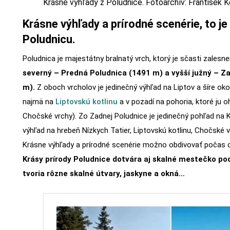
Krásne výhľady z Poludnice. Fotoarchív: František K
Krásne výhľady a prírodné scenérie, to je
Poludnicu.
Poludnica je majestátny bralnatý vrch, ktorý je sčasti zalesne
severný – Predná Poludnica (1491 m) a vyšší južný – Z
m).
Z oboch vrcholov je jedinečný výhľad na Liptov a šíre okol
najmä na
Liptovskú kotlinu
a v pozadí na pohoria, ktoré ju o
Chočské vrchy). Zo Zadnej Poludnice je jedinečný pohľad na 
výhľad na hrebeň Nízkych Tatier, Liptovskú kotlinu, Chočské v
Krásne výhľady a prírodné scenérie možno obdivovať počas ce
Krásy prírody Poludnice dotvára aj skalné mestečko pod
tvoria rôzne skalné útvary, jaskyne a okná…