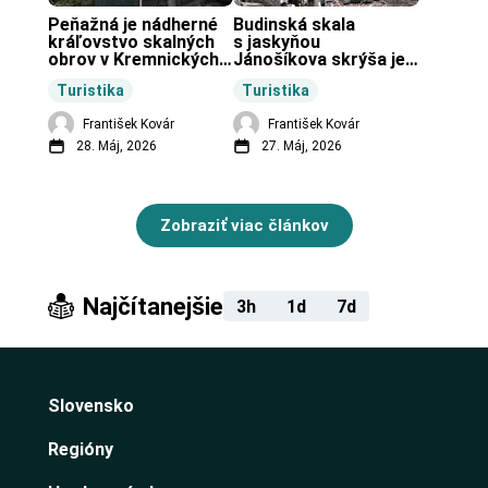
Peňažná je nádherné 
Budinská skala 
kráľovstvo skalných 
s jaskyňou 
obrov v Kremnických 
Jánošíkova skrýša je 
vrchoch.
turistická lokalita pri 
Turistika
Turistika
obci Budiná.
František Kovár
František Kovár
28. Máj, 2026
27. Máj, 2026
Zobraziť viac článkov
Najčítanejšie
3h
1d
7d
Slovensko
Regióny