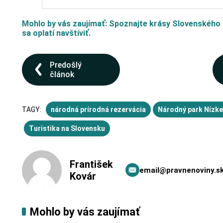
Mohlo by vás zaujímať: Spoznajte krásy Slovenského r
sa oplatí navštíviť.
Predošlý
článok
TAGY:
národná prírodná rezervácia
Národný park Nízke
Turistika na Slovensku
František
email@pravnenoviny.s
Kovár
Mohlo by vás zaujímať