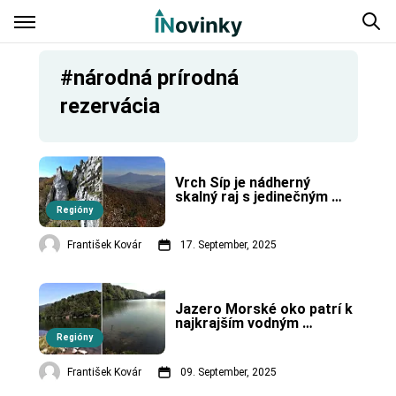
#národná prírodná
rezervácia
Vrch Šíp je nádherný 
skalný raj s jedinečným 
výhľadom.
Regióny
František Kovár
17. September, 2025
Jazero Morské oko patrí k 
najkrajším vodným 
zátišiam na Slovensku.
Regióny
František Kovár
09. September, 2025