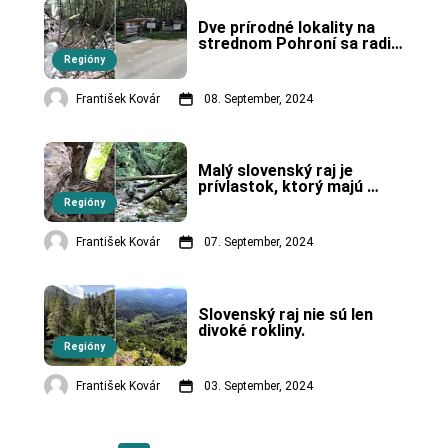
Dve prírodné lokality na 
strednom Pohroní sa radia 
medzi najstaršie chránené 
Regióny
územia.
František Kovár
08. September, 2024
Malý slovenský raj je 
prívlastok, ktorý majú 
niektoré rokliny.
Regióny
František Kovár
07. September, 2024
Slovenský raj nie sú len 
divoké rokliny.
Regióny
František Kovár
03. September, 2024