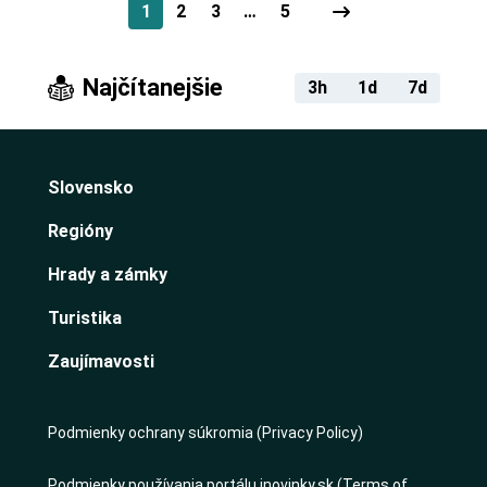
1
2
3
…
5
Najčítanejšie
3h
1d
7d
Slovensko
Regióny
Hrady a zámky
Turistika
Zaujímavosti
Podmienky ochrany súkromia (Privacy Policy)
Podmienky používania portálu inovinky.sk (Terms of