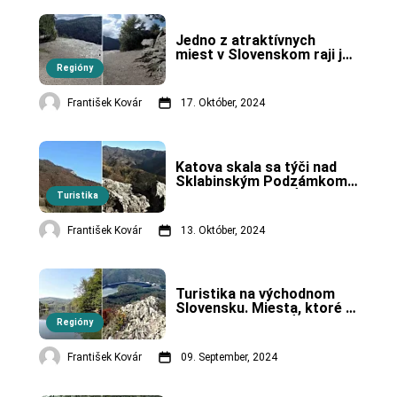
Jedno z atraktívnych 
miest v Slovenskom raji je 
prírodná vyhliadka.
Regióny
František Kovár
17. Október, 2024
Katova skala sa týči nad 
Sklabinským Podzámkom. 
Názov má súvisieť s jej 
Turistika
temnou minulosťou.
František Kovár
13. Október, 2024
Turistika na východnom 
Slovensku. Miesta, ktoré 
sa oplatí navštíviť.
Regióny
František Kovár
09. September, 2024