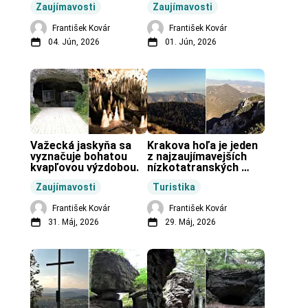
Zaujímavosti
Zaujímavosti
vo svete.
František Kovár
František Kovár
04. Jún, 2026
01. Jún, 2026
Važecká jaskyňa sa 
Krakova hoľa je jeden 
vyznačuje bohatou 
z najzaujímavejších 
kvapľovou výzdobou.
nízkotatranských 
končiarov.
Zaujímavosti
Turistika
František Kovár
František Kovár
31. Máj, 2026
29. Máj, 2026