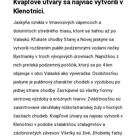
Kvapľové útvary sa najviac vytvorili v
Klenotnici.
Jaskyňa vznikla v tmavosivých vápencoch a
dolomitoch stredného triasu, ktoré sa tiahnu až po
Valaskú. Kľukaté chodby Starej a Novej jaskyne sa
vytvorili rozšírením puklín podzemnými vodami riečky
Bystrianky v troch vývojových úrovniach. Najnižšou z
nich preteká podzemný potôčik, ktorý sa po 4 km
objavuje v obci Valaská ako vyvieračka. Osobitosťou
jaskyne je puklinový charakter chodieb s výzdobou po
jednej strane chodby. Zastúpené sú všetky formy
sintrovej výzdoby a eróznych tvarov. Zvláštnosťou sú
zasintrované okruhliaky nízkotatranskej žuly v horných
častiach chodieb. Kvapľové útvary sa najviac vytvorili v
Klenotnici v podobe stalaktitov, stalagmitov a
záclonovitých závesov. Všetky sú živé, žltobielej farby