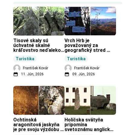
Tisové skaly sú 
Vrch Hrb je 
úchvatné skalné 
považovaný za 
kráľovstvo neďaleko 
geografický stred 
Zochovej chaty.
Slovenska.
Turistika
Turistika
František Kovár
František Kovár
11. Jún, 2026
09. Jún, 2026
Ochtinská 
Holíčska svätyňa 
aragonitová jaskyňa 
pripomína 
je pre svoju výzdobu 
svetoznámu anglickú 
unikátnou jaskyňou 
pravekú stavbu.