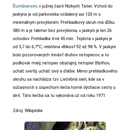
Ďumbierom
, v južnej časti Nízkych Tatier. Vchod do
jaskyne je od parkoviska vzdialený asi 120 m s
minimálnym prevýšením. Prehliadkový okruh má dĺžku
580 m a je takmer bez prevýšenia, v jaskyni je len 26
schodov. Prehliadka trvá 45 min.. Teplota v jaskyni je
od 5,7 do 6,7°C, relatívna vlhkosť 92 až 98 %. V jaskyni
bolo pozorovaných trinásť druhov netopierov, a to
podkovár malý, netopier obyčajný, netopier Blythov,
ucháč svetlý, ucháč sivý a ďalšie. Mimo prehliadkového
okruhu sa nachádza tzv. Liečebná sieň, kde sa v
súčasnosti s úspechom liečia horné dýchacie cesty u
detí. Táto liečba sa tu vykonáva už od roku 1971.
Zdroj: Wikipédia