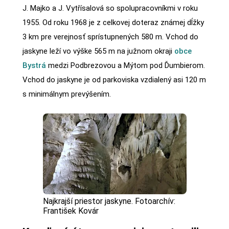
J. Majko a J. Vytřísalová so spolupracovníkmi v roku
1955. Od roku 1968 je z celkovej doteraz známej dĺžky
3 km pre verejnosť sprístupnených 580 m. Vchod do
jaskyne leží vo výške 565 m na južnom okraji
obce
Bystrá
medzi Podbrezovou a Mýtom pod Ďumbierom.
Vchod do jaskyne je od parkoviska vzdialený asi 120 m
s minimálnym prevýšením.
Najkrajší priestor jaskyne. Fotoarchív:
František Kovár