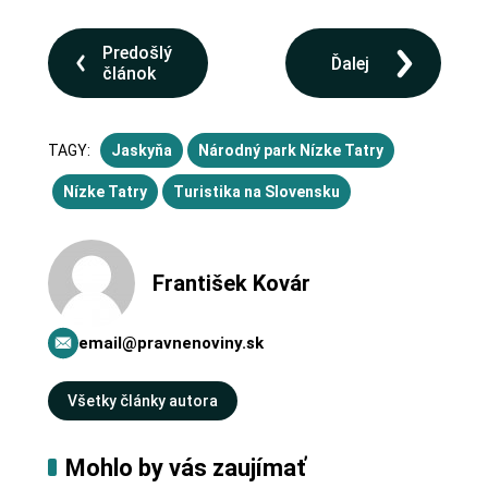
Predošlý
Ďalej
článok
TAGY:
Jaskyňa
Národný park Nízke Tatry
Nízke Tatry
Turistika na Slovensku
František Kovár
email@pravnenoviny.sk
Všetky články autora
Mohlo by vás zaujímať