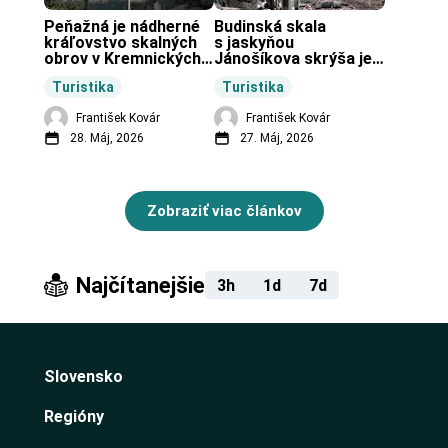
Peňažná je nádherné 
Budinská skala 
kráľovstvo skalných 
s jaskyňou 
obrov v Kremnických 
Jánošíkova skrýša je 
vrchoch.
turistická lokalita pri 
Turistika
Turistika
obci Budiná.
František Kovár
František Kovár
28. Máj, 2026
27. Máj, 2026
Zobraziť viac článkov
Najčítanejšie
3h
1d
7d
Slovensko
Regióny