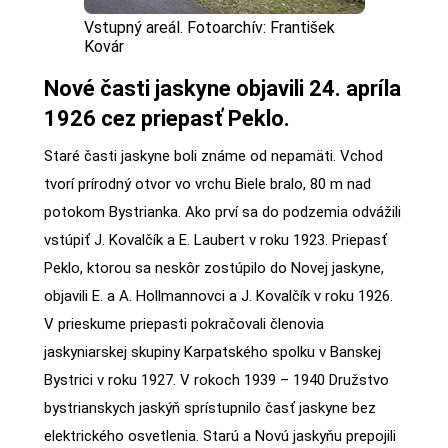
Vstupný areál. Fotoarchív: František
Kovár
Nové časti jaskyne objavili 24. apríla
1926 cez priepasť Peklo.
Staré časti jaskyne boli známe od nepamäti. Vchod
tvorí prírodný otvor vo vrchu Biele bralo, 80 m nad
potokom Bystrianka. Ako prví sa do podzemia odvážili
vstúpiť J. Kovalčík a E. Laubert v roku 1923. Priepasť
Peklo, ktorou sa neskôr zostúpilo do Novej jaskyne,
objavili E. a A. Hollmannovci a J. Kovalčík v roku 1926.
V prieskume priepasti pokračovali členovia
jaskyniarskej skupiny Karpatského spolku v Banskej
Bystrici v roku 1927. V rokoch 1939 – 1940 Družstvo
bystrianskych jaskýň sprístupnilo časť jaskyne bez
elektrického osvetlenia. Starú a Novú jaskyňu prepojili