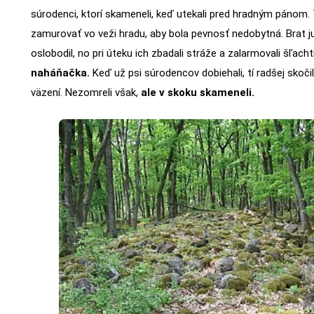
súrodenci, ktorí skameneli, keď utekali pred hradným pánom.
zamurovať vo veži hradu, aby bola pevnosť nedobytná. Brat j
oslobodil, no pri úteku ich zbadali stráže a zalarmovali šľacht
naháňačka.
Keď už psi súrodencov dobiehali, tí radšej skočili
väzení. Nezomreli však,
ale v skoku skameneli.