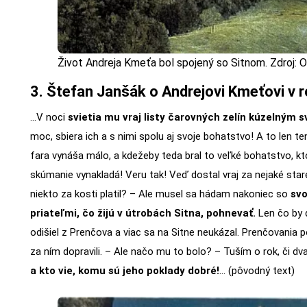
Život Andreja Kmeťa bol spojený so Sitnom. Zdroj
3. Štefan Janšák o Andrejovi Kmeťovi v 
…V noci
svietia mu vraj listy čarovných zelín kúzelným s
moc, sbiera ich a s nimi spolu aj svoje bohatstvo! A to len 
fara vynáša málo, a kdežeby teda bral to veľké bohatstvo, kt
skúmanie vynakladá! Veru tak! Veď dostal vraj za nejaké staré
niekto za kosti platil? – Ale musel sa hádam nakoniec so
sv
priateľmi, čo žijú v útrobách Sitna, pohnevať.
Len čo by d
odišiel z Prenčova a viac sa na Sitne neukázal. Prenčovania
za ním dopravili. – Ale načo mu to bolo? – Tuším o rok, či dv
a kto vie, komu sú jeho poklady dobré!
… (pôvodný text)