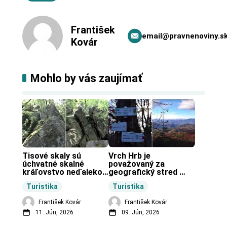
František
email@pravnenoviny.s
Kovár
Mohlo by vás zaujímať
Tisové skaly sú 
Vrch Hrb je 
úchvatné skalné 
považovaný za 
kráľovstvo neďaleko 
geografický stred 
Zochovej chaty.
Slovenska.
Turistika
Turistika
František Kovár
František Kovár
11. Jún, 2026
09. Jún, 2026