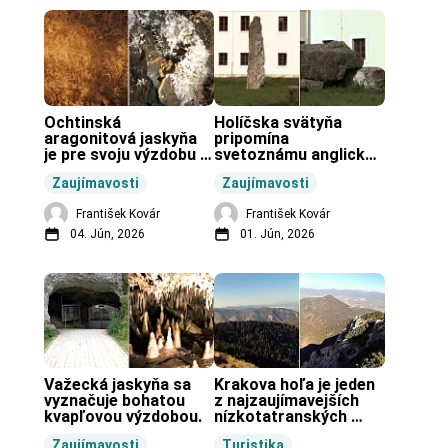
Ochtinská 
Holíčska svätyňa 
aragonitová jaskyňa 
pripomína 
je pre svoju výzdobu 
svetoznámu anglickú 
unikátnou jaskyňou 
pravekú stavbu.
Zaujímavosti
Zaujímavosti
vo svete.
František Kovár
František Kovár
04. Jún, 2026
01. Jún, 2026
Važecká jaskyňa sa 
Krakova hoľa je jeden 
vyznačuje bohatou 
z najzaujímavejších 
kvapľovou výzdobou.
nízkotatranských 
končiarov.
Zaujímavosti
Turistika