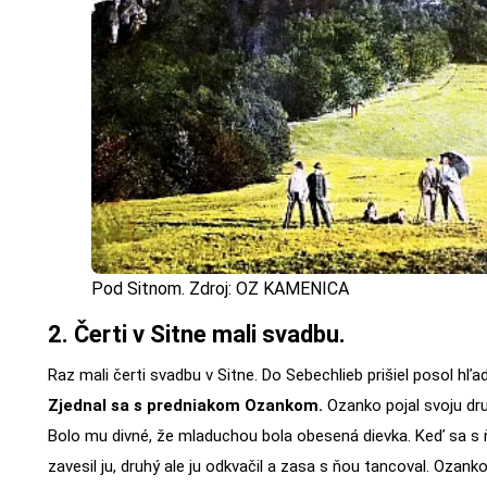
Pod Sitnom. Zdroj: OZ KAMENICA
2. Čerti v Sitne mali svadbu.
Raz mali čerti svadbu v Sitne. Do Sebechlieb prišiel posol hľ
Zjednal sa s predniakom Ozankom.
Ozanko pojal svoju druž
Bolo mu divné, že mladuchou bola obesená dievka. Keď sa s 
zavesil ju, druhý ale ju odkvačil a zasa s ňou tancoval. Ozanko 