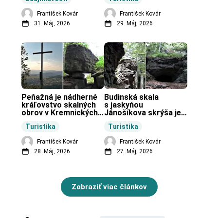
František Kovár
František Kovár
31. Máj, 2026
29. Máj, 2026
Peňažná je nádherné 
Budinská skala 
kráľovstvo skalných 
s jaskyňou 
obrov v Kremnických 
Jánošíkova skrýša je 
vrchoch.
turistická lokalita pri 
Turistika
Turistika
obci Budiná.
František Kovár
František Kovár
28. Máj, 2026
27. Máj, 2026
Zobraziť viac článkov