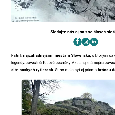
Sledujte nás aj na sociálnych sie
Patrí k
najzáhadnejším miestam Slovenska,
s ktorými sa 
legendy, povesti či ľudové pesničky. Azda najznámejšia pove
sitnianskych rytieroch.
Sitno malo byť aj priamo
bránou do