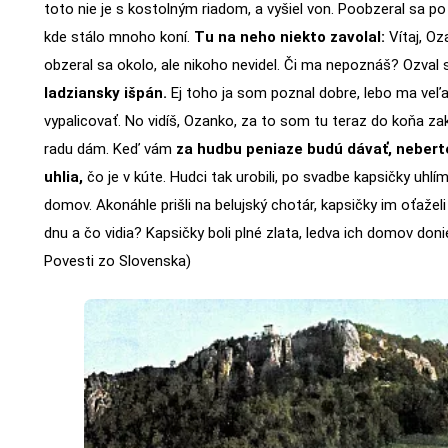
toto nie je s kostolným riadom, a vyšiel von. Poobzeral sa po 
kde stálo mnoho koní.
Tu na neho niekto zavolal:
Vítaj, Oz
obzeral sa okolo, ale nikoho nevidel. Či ma nepoznáš? Ozval 
ladziansky išpán.
Ej toho ja som poznal dobre, lebo ma veľa
vypalicovať. No vidíš, Ozanko, za to som tu teraz do koňa zak
radu dám. Keď vám
za hudbu peniaze budú dávať, neberte,
uhlia,
čo je v kúte. Hudci tak urobili, po svadbe kapsičky uhlím 
domov. Akonáhle prišli na belujský chotár, kapsičky im oťaželi a
dnu a čo vidia? Kapsičky boli plné zlata, ledva ich domov donie
Povesti zo Slovenska)