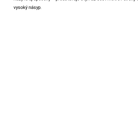
vysoký násyp.