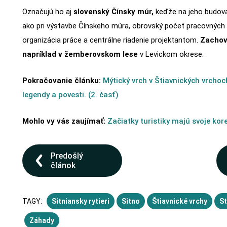
Označujú ho aj
slovenský Čínsky múr,
keďže na jeho budova
ako pri výstavbe Čínskeho múra, obrovský počet pracovných s
organizácia práce a centrálne riadenie projektantom.
Zachov
napríklad v žemberovskom lese
v Levickom okrese.
Pokračovanie článku:
Mýtický vrch v Štiavnických vrcho
legendy a povesti. (2. časť)
Mohlo vy vás zaujímať:
Začiatky turistiky majú svoje ko
Predošlý
článok
TAGY:
Sitniansky rytieri
Sitno
Štiavnické vrchy
St
Záhady