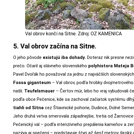
Val obrov končí na Sitne. Zdroj: OZ KAMENICA
5. Val obrov začína na Sitne.
O jeho pôvode
existujú iba dohady.
Doteraz nik presne nezis
prečo. Očaril aj slávneho slovenského
polyhistora Mateja B
Pavel Dvořák ho považoval za jednu z najväčších slovenskýc
Fossa giganteum
– Val obrov, podľa hrobky dvojmetrového 
našli.
Teufelsmauer
– Čertov múr, lebo ho vraj vybudovali če
podľa obce Pečenice, kde sa zachoval začiatok systému dlhý
tiahli od Sitna
cez Štiavnické pohorie, Dudince, Dolné Sem
Jeho druhá vetva smerovala západnejšie, tretia od Žarnovice
Pečenický val – podľa intenzívneho prepálenia kameňov a zemi
nazýva aj spečený – predstavuje štyri až šesť metrov široký 