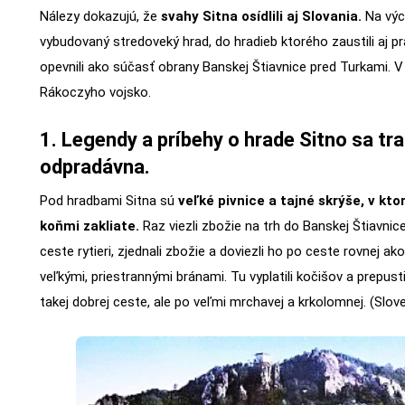
Nálezy dokazujú, že
svahy Sitna osídlili aj Slovania.
Na výc
vybudovaný stredoveký hrad, do hradieb ktorého zaustili aj pr
opevnili ako súčasť obrany Banskej Štiavnice pred Turkami. V
Rákoczyho vojsko.
1. Legendy a príbehy o hrade Sitno sa tra
odpradávna.
Pod hradbami Sitna sú
veľké pivnice a tajné skrýše, v kto
koňmi zakliate.
Raz viezli zbožie na trh do Banskej Štiavnic
ceste rytieri, zjednali zbožie a doviezli ho po ceste rovnej ako
veľkými, priestrannými bránami. Tu vyplatili kočišov a prepusti
takej dobrej ceste, ale po veľmi mrchavej a krkolomnej. (Slov