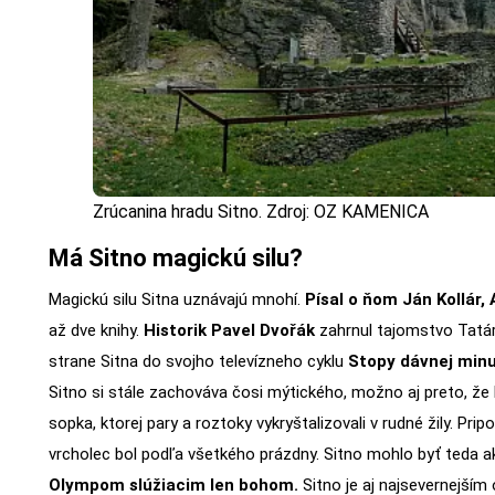
Zrúcanina hradu Sitno. Zdroj: OZ KAMENICA
Má Sitno magickú silu?
Magickú silu Sitna uznávajú mnohí.
Písal o ňom Ján Kollár,
až dve knihy.
Historik Pavel Dvořák
zahrnul tajomstvo Tatárs
strane Sitna do svojho televízneho cyklu
Stopy dávnej minu
Sitno si stále zachováva čosi mýtického, možno aj preto, že 
sopka, ktorej pary a roztoky vykryštalizovali v rudné žily. Pri
vrcholec bol podľa všetkého prázdny. Sitno mohlo byť teda 
Olympom slúžiacim len bohom.
Sitno je aj najsevernejší