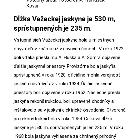
Kovár
Dĺžka Važeckej jaskyne je 530 m,
sprístupnených je 235 m.
Vstupná sieň Važeckej jaskyne bola u miestnych
obyvateľov známa už v dávnych časoch. V roku 1922
boli vďaka prieskumu A. Húska a A. Somra objavené
ďalšie jaskynné priestory. Provizórne bola jaskyňa
sprístupnená v roku 1928, oficiálne mohla verejnosť
jaskyňu navštíviť až v roku 1934. Ďalšie jaskynné
priestory boli objavené v roku 1952. Následne prešla
jaskyňa rekonštrukciou, boli upravené chodníky a
inštalovalo sa v jaskyni elektrické osvetlenie. Otvorená
po rekonštrukcii bola v roku 1954. Celková dĺžka
jaskyne je 530 m, sprístupnených je len 235 m. V roku
1968 bola jaskyňa vyhlásená za chránený prírodný