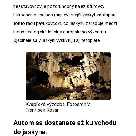
bezstavovcov je pozoruhodný nález šťúrovky
Eukoenenia spelaea (najsevernejší výskyt zástupcu
tohto radu pavúkovcov), čo jaskyňu zaraďuje medzi
biospeleologické lokality európskeho významu.
Ojedinele sa v jaskyni vyskytujú aj netopiere.
Kvapľová výzdoba. Fotoarchív:
František Kovár
Autom sa dostanete až ku vchodu
do jaskyne.