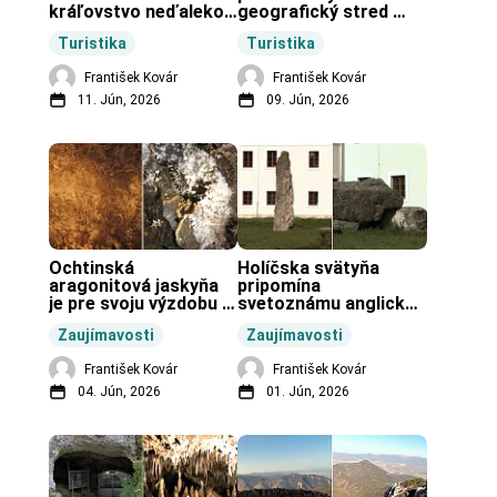
kráľovstvo neďaleko 
geografický stred 
Zochovej chaty.
Slovenska.
Turistika
Turistika
František Kovár
František Kovár
11. Jún, 2026
09. Jún, 2026
Ochtinská 
Holíčska svätyňa 
aragonitová jaskyňa 
pripomína 
je pre svoju výzdobu 
svetoznámu anglickú 
unikátnou jaskyňou 
pravekú stavbu.
Zaujímavosti
Zaujímavosti
vo svete.
František Kovár
František Kovár
04. Jún, 2026
01. Jún, 2026