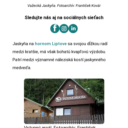
Važecká Jaskyňa. Fotoarchív: František Kovár
Sledujte nás aj na sociálnych sieťach
Jaskyňa na
hornom Liptove
sa svojou dĺžkou radí
medzi kratšie, má však bohatú kvapľovú výzdobu.
Patrí medzi významné náleziská kostí jaskynného
medveďa.
Vstupný areál. Fotoarchív: František