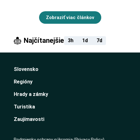
Zobraziť viac článkov
Najčítanejšie
3h
1d
7d
Slovensko
Regióny
Hrady a zámky
Turistika
Zaujímavosti
Podmienky ochrany súkromia (Privacy Policy)