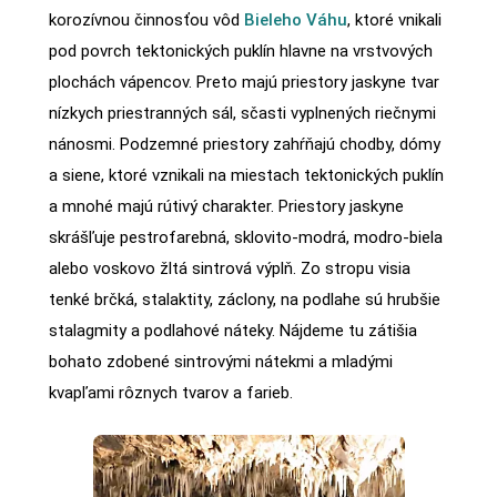
korozívnou činnosťou vôd
Bieleho Váhu
, ktoré vnikali
pod povrch tektonických puklín hlavne na vrstvových
plochách vápencov. Preto majú priestory jaskyne tvar
nízkych priestranných sál, sčasti vyplnených riečnymi
nánosmi. Podzemné priestory zahŕňajú chodby, dómy
a siene, ktoré vznikali na miestach tektonických puklín
a mnohé majú rútivý charakter. Priestory jaskyne
skrášľuje pestrofarebná, sklovito-modrá, modro-biela
alebo voskovo žltá sintrová výplň. Zo stropu visia
tenké brčká, stalaktity, záclony, na podlahe sú hrubšie
stalagmity a podlahové náteky. Nájdeme tu zátišia
bohato zdobené sintrovými nátekmi a mladými
kvapľami rôznych tvarov a farieb.