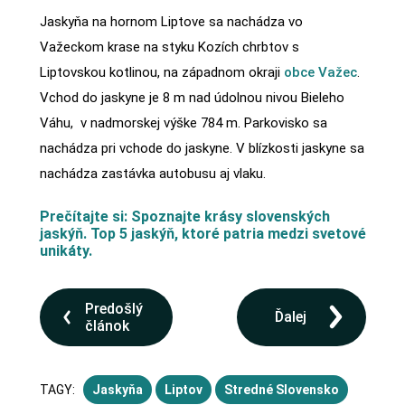
Jaskyňa na hornom Liptove sa nachádza vo
Važeckom krase na styku Kozích chrbtov s
Liptovskou kotlinou, na západnom okraji
obce Važec
.
Vchod do jaskyne je 8 m nad údolnou nivou Bieleho
Váhu, v nadmorskej výške 784 m. Parkovisko sa
nachádza pri vchode do jaskyne. V blízkosti jaskyne sa
nachádza zastávka autobusu aj vlaku.
Prečítajte si: Spoznajte krásy slovenských
jaskýň. Top 5 jaskýň, ktoré patria medzi svetové
unikáty.
Predošlý
Ďalej
článok
TAGY:
Jaskyňa
Liptov
Stredné Slovensko