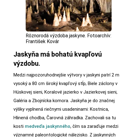
Rôznorodá výzdoba jaskyne. Fotoarchív:
František Kovár
Jaskyňa má bohatú kvapľovú
výzdobu.
Medzi najpozoruhodnejšie výtvory v jaskyni patrí 2 m
vysoký a 80 cm široký kvapľový stĺp, Biele záclony v
Húskovej sieni, Koralové jazierko v Jazierkovej sieni,
Galéria a Zbojnícka komora. Jaskyňa je do značnej
výšky vyplnená riečnymi usadeninami: Kostnica,
Hlinená chodba, Čarovná záhradka. Zachovali sa tu
kosti
medveďa jaskynného
, čím sa zaraďuje medzi
významné paleontologické nálezisko. Z jaskynných