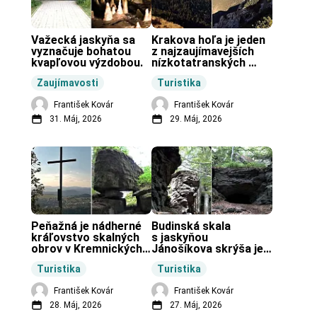
Važecká jaskyňa sa 
Krakova hoľa je jeden 
vyznačuje bohatou 
z najzaujímavejších 
kvapľovou výzdobou.
nízkotatranských 
končiarov.
Zaujímavosti
Turistika
František Kovár
František Kovár
31. Máj, 2026
29. Máj, 2026
Peňažná je nádherné 
Budinská skala 
kráľovstvo skalných 
s jaskyňou 
obrov v Kremnických 
Jánošíkova skrýša je 
vrchoch.
turistická lokalita pri 
Turistika
Turistika
obci Budiná.
František Kovár
František Kovár
28. Máj, 2026
27. Máj, 2026