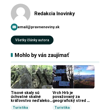
Redakcia Inovinky
email@pravnenoviny.sk
Všetky články autora
Mohlo by vás zaujímať
Tisové skaly sú 
Vrch Hrb je 
úchvatné skalné 
považovaný za 
kráľovstvo neďaleko 
geografický stred 
Zochovej chaty.
Slovenska.
Turistika
Turistika