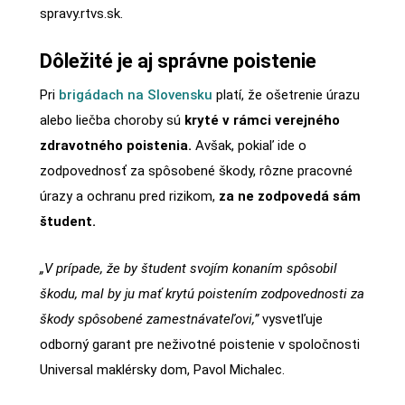
spravy.rtvs.sk.
Dôležité je aj správne poistenie
Pri
brigádach na Slovensku
platí, že ošetrenie úrazu
alebo liečba choroby sú
kryté v rámci verejného
zdravotného poistenia.
Avšak, pokiaľ ide o
zodpovednosť za spôsobené škody, rôzne pracovné
úrazy a ochranu pred rizikom,
za ne zodpovedá sám
študent.
„V prípade, že by študent svojím konaním spôsobil
škodu, mal by ju mať krytú poistením zodpovednosti za
škody spôsobené zamestnávateľovi,”
vysvetľuje
odborný garant pre neživotné poistenie v spoločnosti
Universal maklérsky dom, Pavol Michalec.