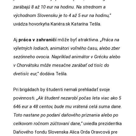
zarábajú 8 až 10 eur na hodinu. Na strednom a
východnom Slovensku je to 4 až 5 eur na hodinu,”
uvádza hovorkyňa Kariéra.sk Katarína Tešla.
Aj
práca v zahraničí
môže byť atraktívna.
„Práca na
výletných lodiach, animátori voľného času, alebo zber
sezónneho ovocia. Napríklad animátor v Grécku alebo
v Chorvátsku môže mesačne zarábať od tisíc do
dvetisíc eur,”
dodáva Tešla.
Pri brigádach by študenti nemali prehliadať svoje
povinnosti.
„Ak študent nezarobí počas leta viac ako 5
646 eur a 48 centov, bude mu vrátená celá suma dane.
Toto nastane po podaní daňového priznania alebo po
celkovom ročnom zúčtovaní dane,”
uviedla prezidentka
Daňového fondu Slovenska Alica Orda Oravcová pre