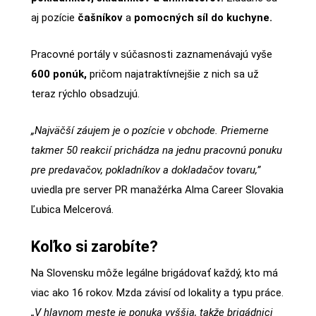
aj pozície
čašníkov
a
pomocných síl do kuchyne.
Pracovné portály v súčasnosti zaznamenávajú vyše
600 ponúk,
pričom najatraktívnejšie z nich sa už
teraz rýchlo obsadzujú.
„Najväčší záujem je o pozície v obchode. Priemerne
takmer 50 reakcií prichádza na jednu pracovnú ponuku
pre predavačov, pokladníkov a dokladačov tovaru,”
uviedla pre server PR manažérka Alma Career Slovakia
Ľubica Melcerová.
Koľko si zarobíte?
Na Slovensku môže legálne brigádovať každý, kto má
viac ako 16 rokov. Mzda závisí od lokality a typu práce.
„V hlavnom meste je ponuka vyššia, takže brigádnici