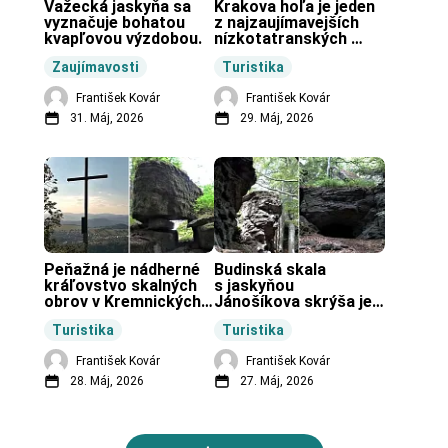
Važecká jaskyňa sa 
Krakova hoľa je jeden 
vyznačuje bohatou 
z najzaujímavejších 
kvapľovou výzdobou.
nízkotatranských 
končiarov.
Zaujímavosti
Turistika
František Kovár
František Kovár
31. Máj, 2026
29. Máj, 2026
Peňažná je nádherné 
Budinská skala 
kráľovstvo skalných 
s jaskyňou 
obrov v Kremnických 
Jánošíkova skrýša je 
vrchoch.
turistická lokalita pri 
Turistika
Turistika
obci Budiná.
František Kovár
František Kovár
28. Máj, 2026
27. Máj, 2026