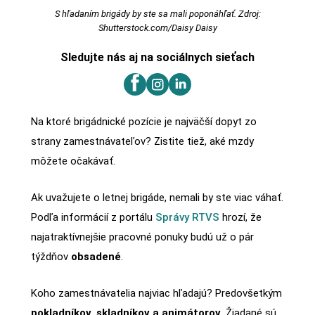
S hľadaním brigády by ste sa mali poponáhľať. Zdroj:
Shutterstock.com/Daisy Daisy
Sledujte nás aj na sociálnych sieťach
Na ktoré brigádnické pozície je najväčší dopyt zo
strany zamestnávateľov? Zistite tiež, aké mzdy
môžete očakávať.
Ak uvažujete o letnej brigáde, nemali by ste viac váhať.
Podľa informácií z portálu
Správy RTVS
hrozí, že
najatraktívnejšie pracovné ponuky budú už o pár
týždňov
obsadené
.
Koho zamestnávatelia najviac hľadajú? Predovšetkým
pokladníkov, skladníkov a animátorov.
Žiadané sú