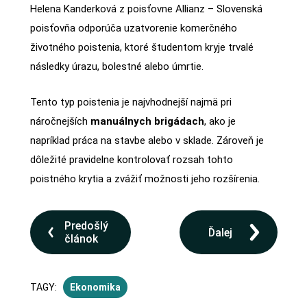
Helena Kanderková z poisťovne Allianz – Slovenská
poisťovňa odporúča uzatvorenie komerčného
životného poistenia, ktoré študentom kryje trvalé
následky úrazu, bolestné alebo úmrtie.
Tento typ poistenia je najvhodnejší najmä pri
náročnejších
manuálnych brigádach
, ako je
napríklad práca na stavbe alebo v sklade. Zároveň je
dôležité pravidelne kontrolovať rozsah tohto
poistného krytia a zvážiť možnosti jeho rozšírenia.
Predošlý
Ďalej
článok
TAGY:
Ekonomika