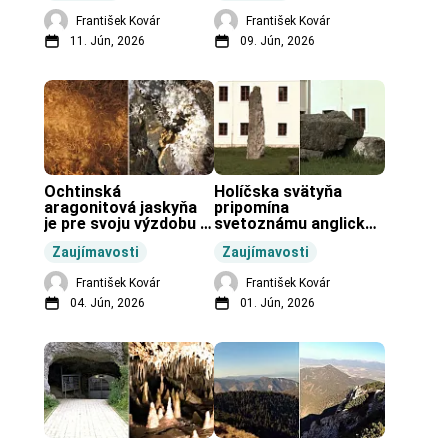
František Kovár
František Kovár
11. Jún, 2026
09. Jún, 2026
Ochtinská 
Holíčska svätyňa 
aragonitová jaskyňa 
pripomína 
je pre svoju výzdobu 
svetoznámu anglickú 
unikátnou jaskyňou 
pravekú stavbu.
Zaujímavosti
Zaujímavosti
vo svete.
František Kovár
František Kovár
04. Jún, 2026
01. Jún, 2026