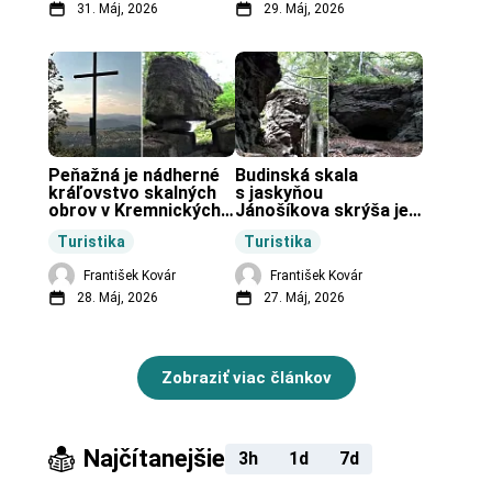
31. Máj, 2026
29. Máj, 2026
Peňažná je nádherné 
Budinská skala 
kráľovstvo skalných 
s jaskyňou 
obrov v Kremnických 
Jánošíkova skrýša je 
vrchoch.
turistická lokalita pri 
Turistika
Turistika
obci Budiná.
František Kovár
František Kovár
28. Máj, 2026
27. Máj, 2026
Zobraziť viac článkov
Najčítanejšie
3h
1d
7d