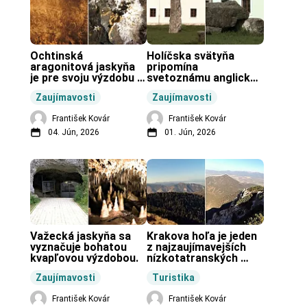
Ochtinská 
Holíčska svätyňa 
aragonitová jaskyňa 
pripomína 
je pre svoju výzdobu 
svetoznámu anglickú 
unikátnou jaskyňou 
pravekú stavbu.
Zaujímavosti
Zaujímavosti
vo svete.
František Kovár
František Kovár
04. Jún, 2026
01. Jún, 2026
Važecká jaskyňa sa 
Krakova hoľa je jeden 
vyznačuje bohatou 
z najzaujímavejších 
kvapľovou výzdobou.
nízkotatranských 
končiarov.
Zaujímavosti
Turistika
František Kovár
František Kovár