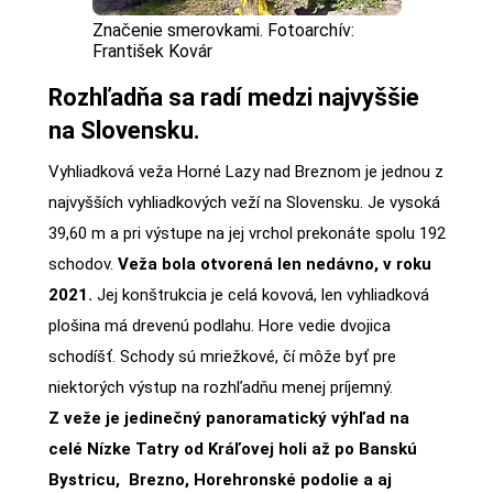
Značenie smerovkami. Fotoarchív:
František Kovár
Rozhľadňa sa radí medzi najvyššie
na Slovensku.
Vyhliadková veža Horné Lazy nad Breznom je jednou z
najvyšších vyhliadkových veží na Slovensku. Je vysoká
39,60 m a pri výstupe na jej vrchol prekonáte spolu 192
schodov.
Veža bola otvorená len nedávno, v roku
2021.
Jej konštrukcia je celá kovová, len vyhliadková
plošina má drevenú podlahu. Hore vedie dvojica
schodíšť. Schody sú mriežkové, čí môže byť pre
niektorých výstup na rozhľadňu menej príjemný.
Z veže je jedinečný panoramatický výhľad na
celé Nízke Tatry od Kráľovej holi až po Banskú
Bystricu, Brezno, Horehronské podolie a aj