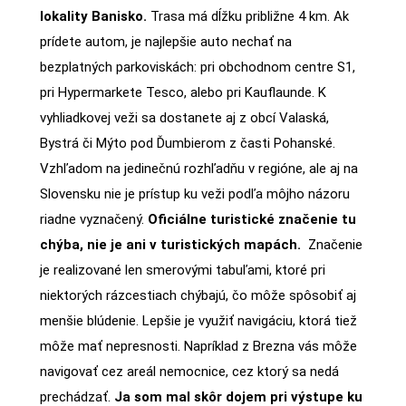
lokality Banisko.
Trasa má dĺžku približne 4 km. Ak
prídete autom, je najlepšie auto nechať na
bezplatných parkoviskách: pri obchodnom centre S1,
pri Hypermarkete Tesco, alebo pri Kauflaunde. K
vyhliadkovej veži sa dostanete aj z obcí Valaská,
Bystrá či Mýto pod Ďumbierom z časti Pohanské.
Vzhľadom na jedinečnú rozhľadňu v regióne, ale aj na
Slovensku nie je prístup ku veži podľa môjho názoru
riadne vyznačený.
Oficiálne turistické značenie tu
chýba, nie je ani v turistických mapách.
Značenie
je realizované len smerovými tabuľami, ktoré pri
niektorých rázcestiach chýbajú, čo môže spôsobiť aj
menšie blúdenie. Lepšie je využiť navigáciu, ktorá tiež
môže mať nepresnosti. Napríklad z Brezna vás môže
navigovať cez areál nemocnice, cez ktorý sa nedá
prechádzať.
Ja som mal skôr dojem pri výstupe ku