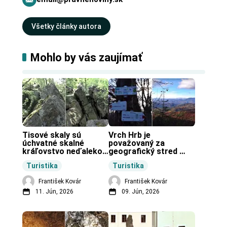
Všetky články autora
Mohlo by vás zaujímať
Tisové skaly sú 
Vrch Hrb je 
úchvatné skalné 
považovaný za 
kráľovstvo neďaleko 
geografický stred 
Zochovej chaty.
Slovenska.
Turistika
Turistika
František Kovár
František Kovár
11. Jún, 2026
09. Jún, 2026