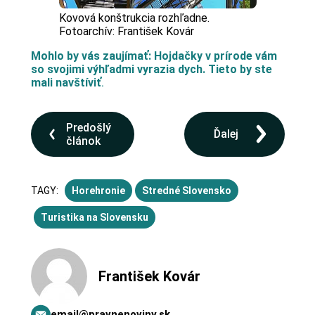
Kovová konštrukcia rozhľadne.
Fotoarchív: František Kovár
Mohlo by vás zaujímať: Hojdačky v prírode vám
so svojimi výhľadmi vyrazia dych. Tieto by ste
mali navštíviť
.
Predošlý
Ďalej
článok
TAGY:
Horehronie
Stredné Slovensko
Turistika na Slovensku
František Kovár
email@pravnenoviny.sk