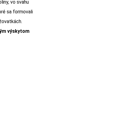
liny, vo svahu
oré sa formovali
ižovatkách.
atým výskytom