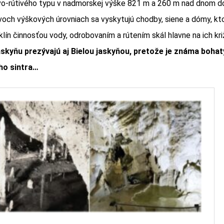
vo-rútivého typu v nadmorskej výške 821 m a 260 m nad dnom do
voch výškových úrovniach sa vyskytujú chodby, siene a dómy, kt
klín činnosťou vody, odrobovaním a rútením skál hlavne na ich kr
skyňu prezývajú aj Bielou jaskyňou, pretože je známa boh
ho sintra…