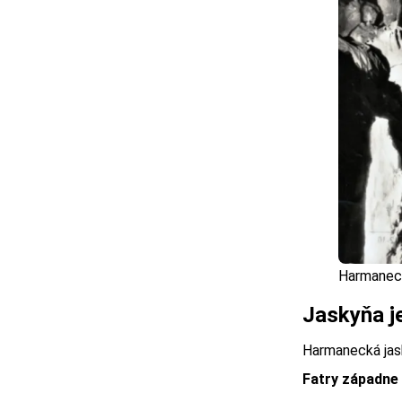
Harmaneck
Jaskyňa j
Harmanecká jask
Fatry západne