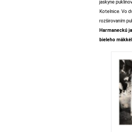
jaskyne puklino
Kotelnice. Vo d
rozširovaním pu
Harmaneckú ja
bieleho mäkké