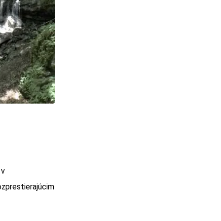
 v
ozprestierajúcim