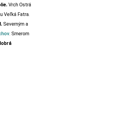
lie.
Vrch Ostrá
u Veľká Fatra.
.
Severným a
chov
. Smerom
dobrá