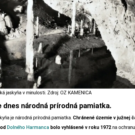
á jaskyňa v minulosti. Zdroj: OZ KAMENICA
e dnes národná prírodná pamiatka.
yňa je národná prírodná pamiatka.
Chránené územie v južnej č
 od
Dolného Harmanca
bolo vyhlásené v roku 1972
na ochranu 