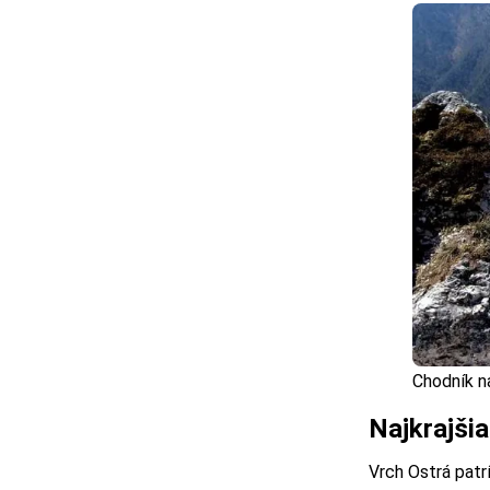
Chodník na
Najkrajši
Vrch Ostrá patr