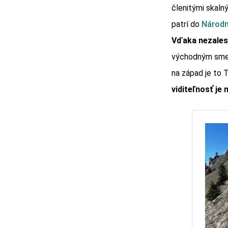
členitými skaln
patrí do
Národne
Vďaka nezales
východným smero
na západ je to T
viditeľnosť je