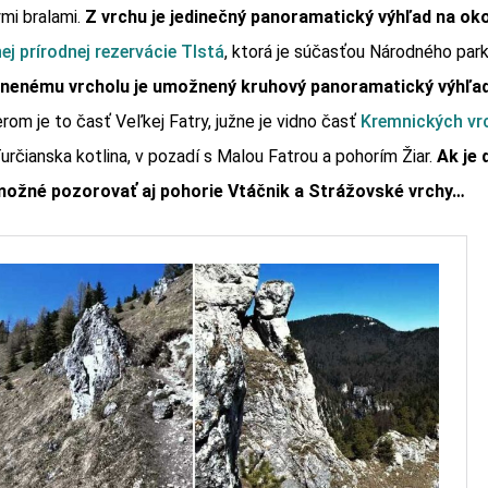
ými bralami.
Z vrchu je jedinečný panoramatický výhľad na oko
j prírodnej rezervácie Tlstá
, ktorá je súčasťou Národného park
nenému vrcholu je umožnený kruhový panoramatický výhľad
m je to časť Veľkej Fatry, južne je vidno časť
Kremnických vr
určianska kotlina, v pozadí s Malou Fatrou a pohorím Žiar.
Ak je 
 možné pozorovať aj pohorie Vtáčnik a Strážovské vrchy…