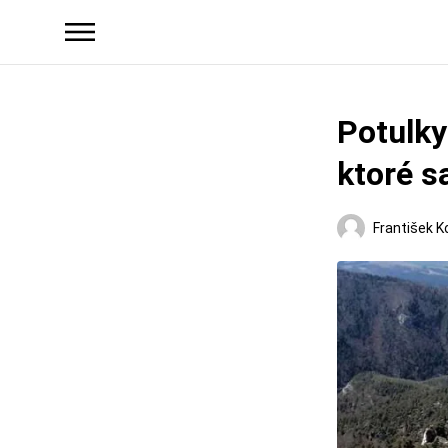
Potulky
ktoré sa
František K
Regióny