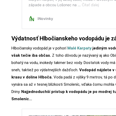
Výdatnosť Hlbočianskeho vodopádu je zá
Hlbočiansky vodopád je v pohorí
Malé Karpaty
jediným vod
však tečie iba občas.
Z toho dôvodu je nazývaný aj ako Obč
bohatý na vodu, inokedy takmer bez vody. Dostatok vody má h
sneh, taktiež po výdatnejších dažďoch.
Vodopád nájdete v 
krasu v doline Hlboča.
Voda padá z výšky 9 metrov, tá po 
vynára sa až v tesnej blízkosti Smoleníc, vďaka čomu mohla 
Driny.
Najjednoduchší prístup k vodopádu je po modrej tu
Smoleníc…