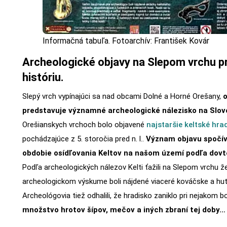
Informačná tabuľa. Fotoarchív: František Kovár
Archeologické objavy na Slepom vrchu pr
históriu.
Slepý vrch vypínajúci sa nad obcami Dolné a Horné Orešany,
o
predstavuje významné archeologické nálezisko na Slov
Orešianskych vrchoch bolo objavené
najstaršie keltské hra
pochádzajúce z 5. storočia pred n. l..
Význam objavu spočív
obdobie osídľovania Keltov na našom území podľa dovt
Podľa archeologických nálezov Kelti ťažili na Slepom vrchu že
archeologickom výskume boli nájdené viaceré kováčske a hutn
Archeológovia tiež odhalili, že hradisko zaniklo pri nejakom bo
množstvo hrotov šípov, mečov a iných zbraní tej doby…