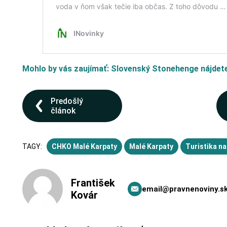
Mohlo by vás zaujímať: Slovenský Stonehenge nájdete
Predošlý
článok
TAGY:
CHKO Malé Karpaty
Malé Karpaty
Turistika n
František
email@pravnenoviny.s
Kovár