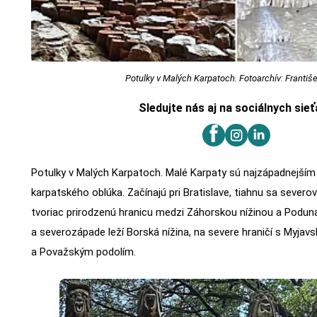
Potulky v Malých Karpatoch. Fotoarchív: Františ
Sledujte nás aj na sociálnych sie
Potulky v Malých Karpatoch. Malé Karpaty sú najzápadnejším 
karpatského oblúka. Začínajú pri Bratislave, tiahnu sa sev
tvoriac prirodzenú hranicu medzi Záhorskou nížinou a Podun
a severozápade leží Borská nížina, na severe hraničí s Myjav
a Považským podolím.