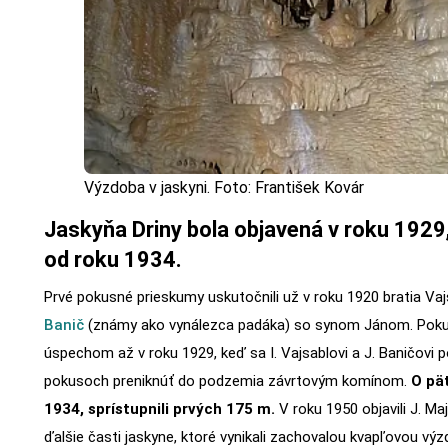
Výzdoba v jaskyni. Foto: František Kovár
Jaskyňa Driny bola objavená v roku 1929,
od roku 1934.
Prvé pokusné prieskumy uskutočnili už v roku 1920 bratia Vaj
Banič
(známy ako vynálezca padáka) so synom Jánom. Poku
úspechom až v roku 1929, keď sa I. Vajsablovi a J. Baničovi p
pokusoch preniknúť do podzemia závrtovým komínom.
O päť
1934, sprístupnili prvých 175 m.
V roku 1950 objavili J. Maj
ďalšie časti jaskyne, ktoré vynikali zachovalou kvapľovou vý