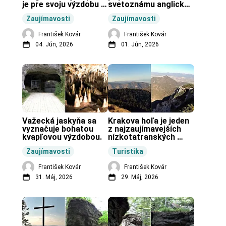
je pre svoju výzdobu 
svetoznámu anglickú 
unikátnou jaskyňou 
pravekú stavbu.
Zaujímavosti
Zaujímavosti
vo svete.
František Kovár
František Kovár
04. Jún, 2026
01. Jún, 2026
Važecká jaskyňa sa 
Krakova hoľa je jeden 
vyznačuje bohatou 
z najzaujímavejších 
kvapľovou výzdobou.
nízkotatranských 
končiarov.
Zaujímavosti
Turistika
František Kovár
František Kovár
31. Máj, 2026
29. Máj, 2026