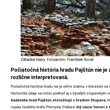
Záhadné hlavy. Fotoarchív: František Kovár
Počiatočná história hradu Pajštún nie je 
rozlične interpretovaná.
Počiatočná história hradu nie je veľmi známa, v literatúre sa 
Historické údaje sa môžu prelínať aj s bývalým stupavským
bádatelia hrad Pajštún stotožňujú s hradom Stupava
, 
vojska českého kráľa Přemysla Otakara.
Iný názor hovorí o