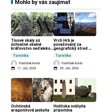
Mohlo by vás zaujímať
Tisové skaly sú 
Vrch Hrb je 
úchvatné skalné 
považovaný za 
kráľovstvo neďaleko 
geografický stred 
Zochovej chaty.
Slovenska.
Turistika
Turistika
František Kovár
František Kovár
11. Jún, 2026
09. Jún, 2026
Ochtinská 
Holíčska svätyňa 
aragonitová jaskyňa 
pripomína 