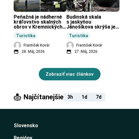
Peňažná je nádherné 
Budinská skala 
kráľovstvo skalných 
s jaskyňou 
obrov v Kremnických 
Jánošíkova skrýša je 
vrchoch.
turistická lokalita pri 
Turistika
Turistika
obci Budiná.
František Kovár
František Kovár
28. Máj, 2026
27. Máj, 2026
Zobraziť viac článkov
Najčítanejšie
3h
1d
7d
Slovensko
Regióny