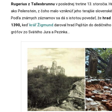
Rugerius z Tallesbrunnu
v poslednej tretine 13. storočia.
ako Peilenstein, z čoho malo vzniknúť jeho terajšie slovens
Podľa známych záznamov sa dá s istotou povedať, že
hrad 
1390,
keď
kráľ Žigmund
daroval hrad Pajštún do dedičného 
grófov zo Svätého Jura a Pezinka…