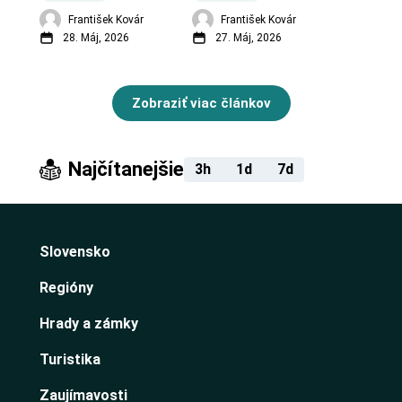
František Kovár
František Kovár
28. Máj, 2026
27. Máj, 2026
Zobraziť viac článkov
Najčítanejšie
3h
1d
7d
Slovensko
Regióny
Hrady a zámky
Turistika
Zaujímavosti