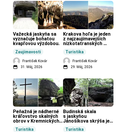
Važecká jaskyňa sa 
Krakova hoľa je jeden 
vyznačuje bohatou 
z najzaujímavejších 
kvapľovou výzdobou.
nízkotatranských 
končiarov.
Zaujímavosti
Turistika
František Kovár
František Kovár
31. Máj, 2026
29. Máj, 2026
Peňažná je nádherné 
Budinská skala 
kráľovstvo skalných 
s jaskyňou 
obrov v Kremnických 
Jánošíkova skrýša je 
vrchoch.
turistická lokalita pri 
Turistika
Turistika
obci Budiná.