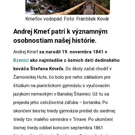
Kmeťov vodopád. Foto: František Kovár
Andrej Kmeť patrí k významným
osobnostiam našej histórie.
Andrej Kmeť
sa narodil 19. novembra 1841 v
Bzenici
ako najmladšie z ôsmich detí dedinského
kováča Štefana Kmeťa.
Do školy začal chodiť v
Žarnovickej Hute, čo bolo pre neho základom pre
štúdium na piaristickom gymnáziu s vyučovacím
jazykom nemeckým v Banskej Štiavnici. Už tu sa
prejavila jeho celoživotná záľuba – botanika. Po
skončení šiestej triedy gymnázia prešiel do siedmej
triedy tzv. malého seminára v Trnave. Po ukončení
ôsmej triedy odišiel koncom septembra 1861