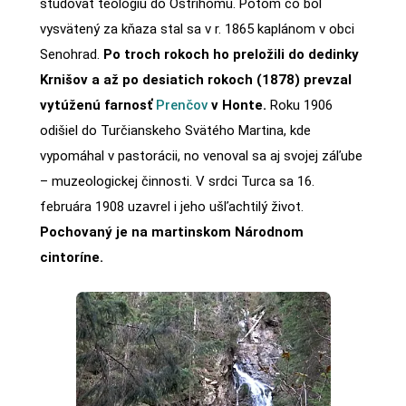
študovať teológiu do Ostrihomu. Potom čo bol
vysvätený za kňaza stal sa v r. 1865 kaplánom v obci
Senohrad.
Po troch rokoch ho preložili do dedinky
Krnišov a až po desiatich rokoch (1878) prevzal
vytúženú farnosť
Prenčov
v Honte.
Roku 1906
odišiel do Turčianskeho Svätého Martina, kde
vypomáhal v pastorácii, no venoval sa aj svojej záľube
– muzeologickej činnosti. V srdci Turca sa 16.
februára 1908 uzavrel i jeho ušľachtilý život.
Pochovaný je na martinskom Národnom
cintoríne.