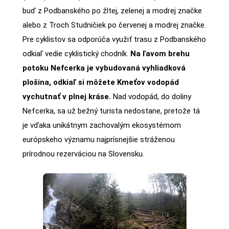
buď z Podbanského po žltej, zelenej a modrej značke
alebo z Troch Studničiek po červenej a modrej značke.
Pre cyklistov sa odporúča využiť trasu z Podbanského
odkiaľ vedie cyklistický chodník.
Na ľavom brehu
potoku Nefcerka je vybudovaná vyhliadková
plošina, odkiaľ si môžete Kmeťov vodopád
vychutnať v plnej kráse.
Nad vodopád, do doliny
Nefcerka, sa už bežný turista nedostane, pretože tá
je vďaka unikátnym zachovalým ekosystémom
európskeho významu najprísnejšie stráženou
prírodnou rezerváciou na Slovensku.