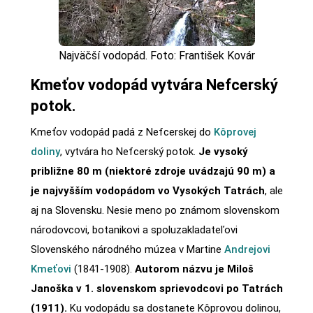
Najväčší vodopád. Foto: František Kovár
Kmeťov vodopád vytvára Nefcerský
potok.
Kmeťov vodopád padá z Nefcerskej do
Kôprovej
doliny
, vytvára ho Nefcerský potok.
Je vysoký
približne 80 m (niektoré zdroje uvádzajú 90 m) a
je najvyšším vodopádom vo Vysokých Tatrách
, ale
aj na Slovensku. Nesie meno po známom slovenskom
národovcovi, botanikovi a spoluzakladateľovi
Slovenského národného múzea v Martine
Andrejovi
Kmeťovi
(1841-1908).
Autorom názvu je Miloš
Janoška v 1. slovenskom sprievodcovi po Tatrách
(1911).
Ku vodopádu sa dostanete Kôprovou dolinou,