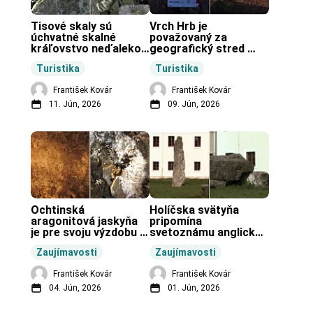
Tisové skaly sú 
Vrch Hrb je 
úchvatné skalné 
považovaný za 
kráľovstvo neďaleko 
geografický stred 
Zochovej chaty.
Slovenska.
Turistika
Turistika
František Kovár
František Kovár
11. Jún, 2026
09. Jún, 2026
Ochtinská 
Holíčska svätyňa 
aragonitová jaskyňa 
pripomína 
je pre svoju výzdobu 
svetoznámu anglickú 
unikátnou jaskyňou 
pravekú stavbu.
Zaujímavosti
Zaujímavosti
vo svete.
František Kovár
František Kovár
04. Jún, 2026
01. Jún, 2026