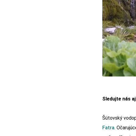
Sledujte nás a
Šútovský vodopá
Fatra
. Očarujúc