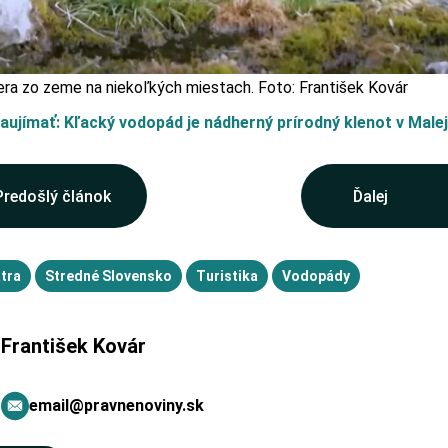
era zo zeme na niekoľkých miestach. Foto: František Kovár
aujímať: Kľacký vodopád je nádherný prírodný klenot v Malej
Predošlý článok
Ďalej
tra
Stredné Slovensko
Turistika
Vodopády
František Kovár
email@pravnenoviny.sk