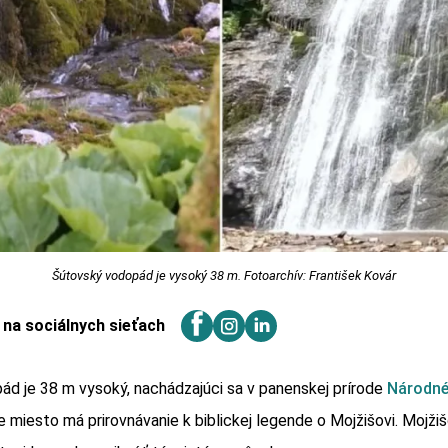
Šútovský vodopád je vysoký 38 m. Fotoarchív: František Kovár
j na sociálnych sieťach
d je 38 m vysoký, nachádzajúci sa v panenskej prírode
Národné
e miesto má prirovnávanie k biblickej legende o Mojžišovi. Mojž