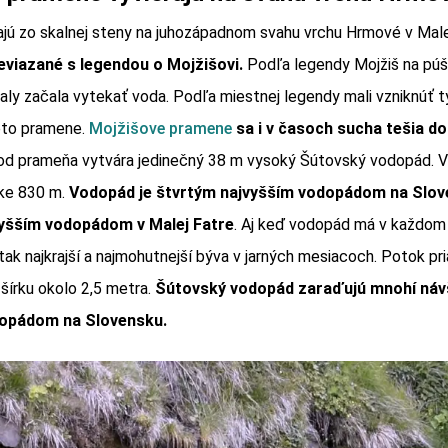
jú zo skalnej steny na juhozápadnom svahu vrchu Hrmové v Male
viazané s legendou o Mojžišovi.
Podľa legendy Mojžiš na púšt
kaly začala vytekať voda. Podľa miestnej legendy mali vzniknúť 
eto pramene.
Mojžišove pramene
sa i v časoch sucha tešia do
 od prameňa vytvára jedinečný 38 m vysoký Šútovský vodopád. V
ke 830 m.
Vodopád je štvrtým najvyšším vodopádom na Slo
vyšším vodopádom v Malej Fatre
. Aj keď vodopád má v každo
tak najkrajší a najmohutnejší býva v jarných mesiacoch. Potok p
írku okolo 2,5 metra.
Šútovský vodopád zaraďujú mnohí návš
dopádom na Slovensku.