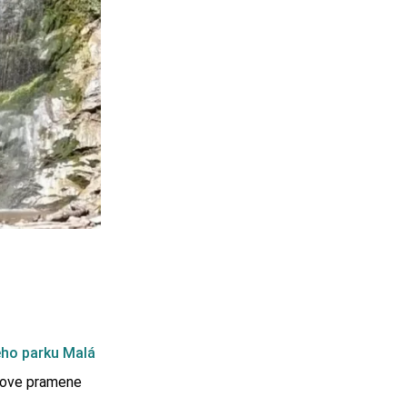
ho parku Malá
išove pramene