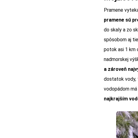
Pramene vyteka
pramene sú pre
do skaly a zo s
spôsobom aj ti
potok asi 1 km
nadmorskej výš
a zároveň naj
dostatok vody, 
vodopádom má š
najkrajším vo