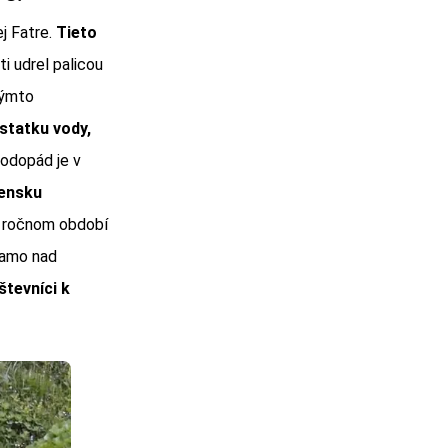
j Fatre.
Tieto
i udrel palicou
týmto
statku vody,
odopád je v
vensku
m ročnom období
riamo nad
tevníci k