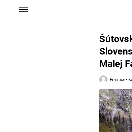
Šútovsk
Slovens
Malej F
František K
Regióny