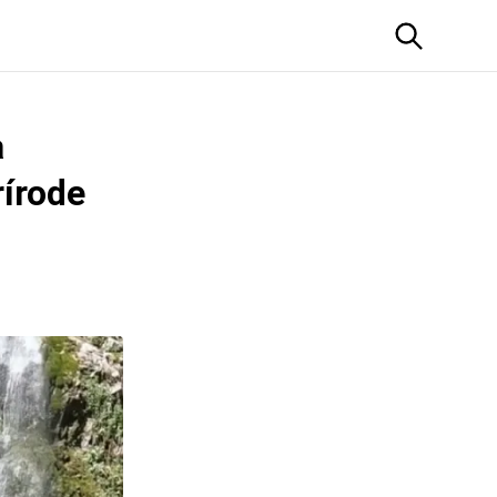
a
rírode