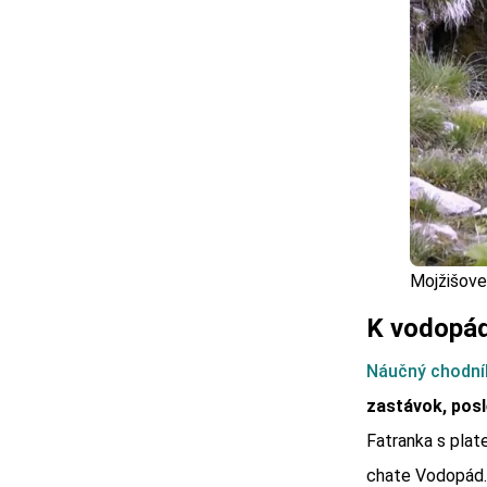
Mojžišove
K vodopádu
Náučný chodní
zastávok, pos
Fatranka s plat
chate Vodopád. 