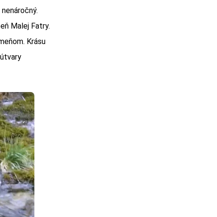
 nenáročný.
eň Malej Fatry.
ameňom. Krásu
útvary