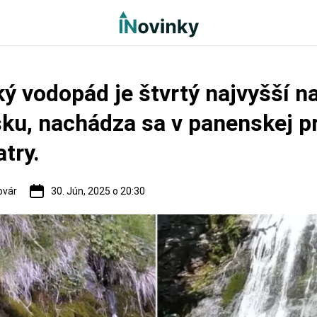
ý vodopád je štvrtý najvyšší n
ku, nachádza sa v panenskej p
atry.
ovár
30. Jún, 2025 o 20:30