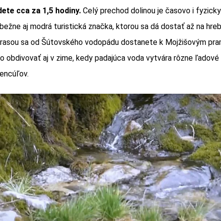
ete cca za 1,5 hodiny.
Celý prechod dolinou je časovo i fyzicky
bežne aj modrá turistická značka, ktorou sa dá dostať až na hreb
rasou sa od Šútovského vodopádu dostanete k Mojžišovým pr
obdivovať aj v zime, kedy padajúca voda vytvára rôzne ľadové 
encúľov.