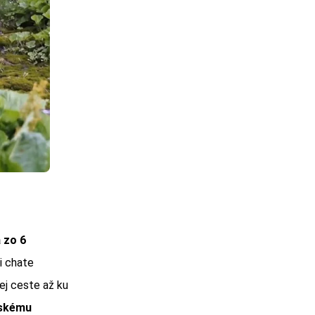
 zo 6
i chate
ej ceste až ku
vskému