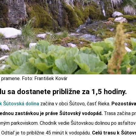
 pramene. Foto: František Kovár
 sa dostanete približne za 1,5 hodiny.
k Šútovská dolina
začína v obci Šútovo, časť Rieka.
Pozostáva
lednou zastávkou je práve Šútovský vodopád.
Trasa začína pr
eným parkoviskom. Chodník vedie Šútovskou dolinou po asfaltov
Odtiaľ je to približne 45 minút k vodopádu.
Celú trasu k Šúto