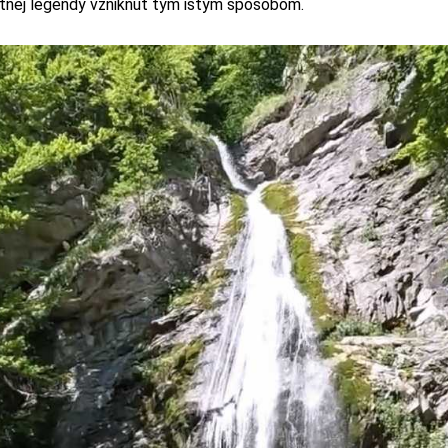
stnej legendy vzniknúť tým istým spôsobom.