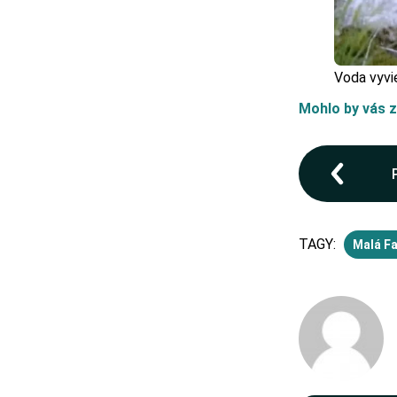
Voda vyvi
Mohlo by vás z
TAGY:
Malá Fa