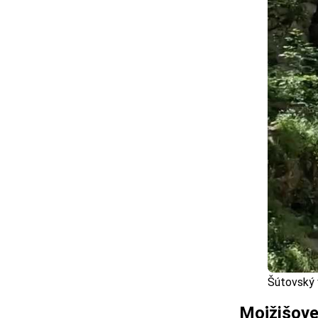
Šútovský 
Mojžišove