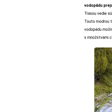
vodopádu prejd
Trasou vedie sú
Touto modrou t
vodopádu možno 
s množstvami c