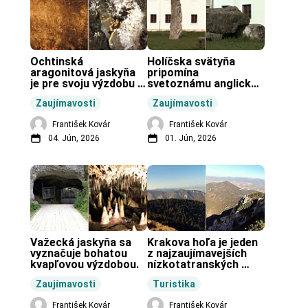
Ochtinská 
Holíčska svätyňa 
aragonitová jaskyňa 
pripomína 
je pre svoju výzdobu 
svetoznámu anglickú 
unikátnou jaskyňou 
pravekú stavbu.
Zaujímavosti
Zaujímavosti
vo svete.
František Kovár
František Kovár
04. Jún, 2026
01. Jún, 2026
Važecká jaskyňa sa 
Krakova hoľa je jeden 
vyznačuje bohatou 
z najzaujímavejších 
kvapľovou výzdobou.
nízkotatranských 
končiarov.
Zaujímavosti
Turistika
František Kovár
František Kovár