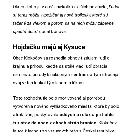
Okrem toho je v areáli niekoľko ďalších noviniek.
„Ľudia
si teraz môžu vypožičať aj nové trojkolky, ktoré sú
tažené za vlekom a potom sa na nich môžu zábavne
spustiť dolu,”
dodal Donoval.
Hojdačku majú aj Kysuce
Obec Klokočov sa rozhodla obnoviť záujem ľudí o
krajinu a prírodu, keďže sa stále viac ľudí obracia
namiesto prírody k nákupným centrám, a tým strácajú
svoj vzťah k okolitým lesom a lúkam.
Toto rozhodnutie bolo motivované aj potrebou
vytvorenia nového vyhliadkového miesta, ktoré by bolo
atraktívne, poskytovalo
oddych a relax a pritiahlo
turistov do obce z oboch strán hranice.
Klokočov
je totiž jednou zo vstupných brán z Českej republiky