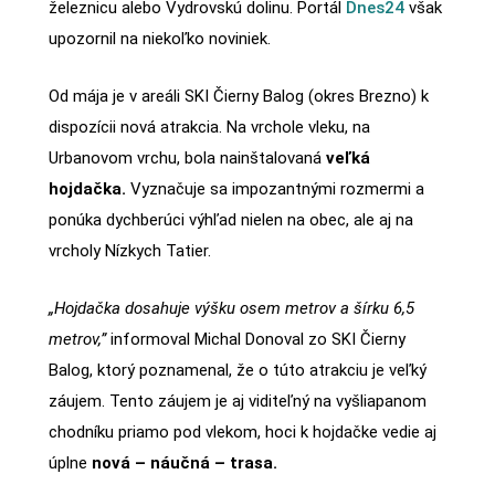
železnicu alebo Vydrovskú dolinu. Portál
Dnes24
však
upozornil na niekoľko noviniek.
Od mája je v areáli SKI Čierny Balog (okres Brezno) k
dispozícii nová atrakcia. Na vrchole vleku, na
Urbanovom vrchu, bola nainštalovaná
veľká
hojdačka.
Vyznačuje sa impozantnými rozmermi a
ponúka dychberúci výhľad nielen na obec, ale aj na
vrcholy Nízkych Tatier.
„Hojdačka dosahuje výšku osem metrov a šírku 6,5
metrov,”
informoval Michal Donoval zo SKI Čierny
Balog, ktorý poznamenal, že o túto atrakciu je veľký
záujem. Tento záujem je aj viditeľný na vyšliapanom
chodníku priamo pod vlekom, hoci k hojdačke vedie aj
úplne
nová – náučná – trasa.