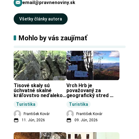
email@pravnenoviny.sk
Všetky články autora
Mohlo by vás zaujímať
Tisové skaly sú 
Vrch Hrb je 
úchvatné skalné 
považovaný za 
kráľovstvo neďaleko 
geografický stred 
Zochovej chaty.
Slovenska.
Turistika
Turistika
František Kovár
František Kovár
11. Jún, 2026
09. Jún, 2026