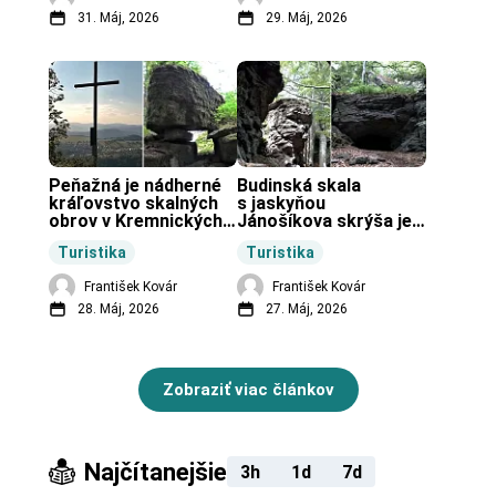
31. Máj, 2026
29. Máj, 2026
Peňažná je nádherné 
Budinská skala 
kráľovstvo skalných 
s jaskyňou 
obrov v Kremnických 
Jánošíkova skrýša je 
vrchoch.
turistická lokalita pri 
Turistika
Turistika
obci Budiná.
František Kovár
František Kovár
28. Máj, 2026
27. Máj, 2026
Zobraziť viac článkov
Najčítanejšie
3h
1d
7d