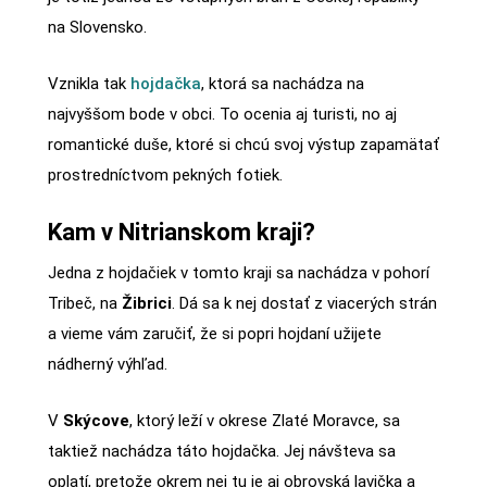
na Slovensko.
Vznikla tak
hojdačka
, ktorá sa nachádza na
najvyššom bode v obci. To ocenia aj turisti, no aj
romantické duše, ktoré si chcú svoj výstup zapamätať
prostredníctvom pekných fotiek.
Kam v Nitrianskom kraji?
Jedna z hojdačiek v tomto kraji sa nachádza v pohorí
Tribeč, na
Žibrici
. Dá sa k nej dostať z viacerých strán
a vieme vám zaručiť, že si popri hojdaní užijete
nádherný výhľad.
V
Skýcove
, ktorý leží v okrese Zlaté Moravce, sa
taktiež nachádza táto hojdačka. Jej návšteva sa
oplatí, pretože okrem nej tu je aj obrovská lavička a