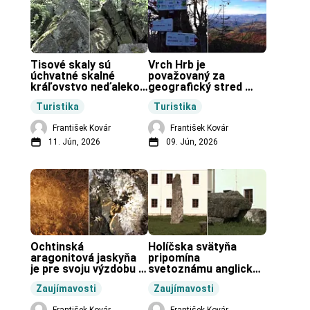
Tisové skaly sú 
Vrch Hrb je 
úchvatné skalné 
považovaný za 
kráľovstvo neďaleko 
geografický stred 
Zochovej chaty.
Slovenska.
Turistika
Turistika
František Kovár
František Kovár
11. Jún, 2026
09. Jún, 2026
Ochtinská 
Holíčska svätyňa 
aragonitová jaskyňa 
pripomína 
je pre svoju výzdobu 
svetoznámu anglickú 
unikátnou jaskyňou 
pravekú stavbu.
Zaujímavosti
Zaujímavosti
vo svete.
František Kovár
František Kovár