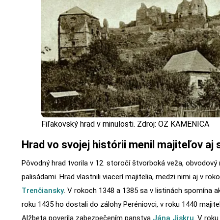
Fiľakovský hrad v minulosti. Zdroj: OZ KAMENICA
Hrad vo svojej histórii menil majiteľov aj 
Pôvodný hrad tvorila v 12. storočí štvorboká veža, obvodový
palisádami. Hrad vlastnili viacerí majitelia, medzi nimi aj v r
Trenčiansky
. V rokoch 1348 a 1385 sa v listinách spomína a
roku 1435 ho dostali do zálohy Peréniovci, v roku 1440 majit
Alžbeta poverila zabezpečením panstva
Jána Jiskru
. V roku