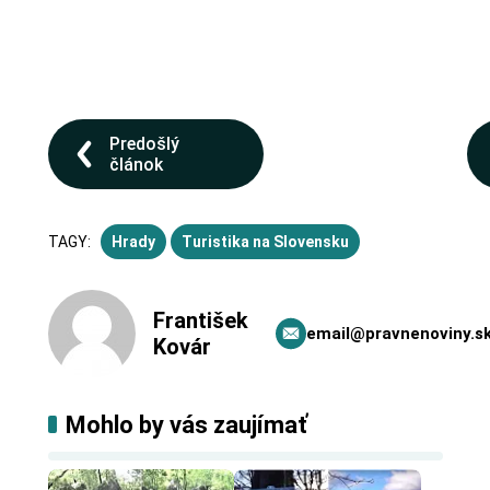
Predošlý
článok
TAGY:
Hrady
Turistika na Slovensku
František
email@pravnenoviny.s
Kovár
Mohlo by vás zaujímať