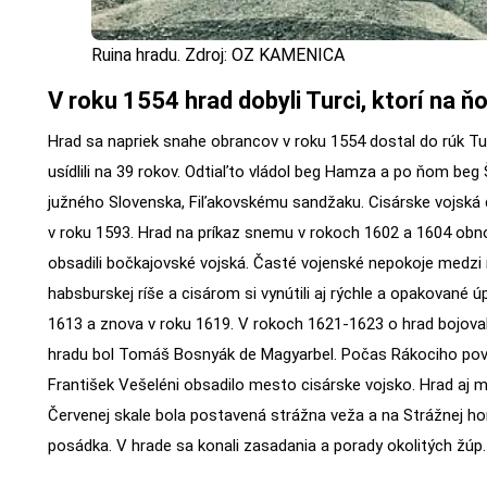
Ruina hradu. Zdroj: OZ KAMENICA
V roku 1554 hrad dobyli Turci, ktorí na ňo
Hrad sa napriek snahe obrancov v roku 1554 dostal do rúk Tu
usídlili na 39 rokov. Odtiaľto vládol beg Hamza a po ňom beg
južného Slovenska, Fiľakovskému sandžaku. Cisárske vojská 
v roku 1593. Hrad na príkaz snemu v rokoch 1602 a 1604 obnov
obsadili bočkajovské vojská. Časté vojenské nepokoje medz
habsburskej ríše a cisárom si vynútili aj rýchle a opakované ú
1613 a znova v roku 1619. V rokoch 1621-1623 o hrad bojoval
hradu bol Tomáš Bosnyák de Magyarbel. Počas Rákociho pov
František Vešeléni obsadilo mesto cisárske vojsko. Hrad aj m
Červenej skale bola postavená strážna veža a na Strážnej ho
posádka. V hrade sa konali zasadania a porady okolitých žúp.