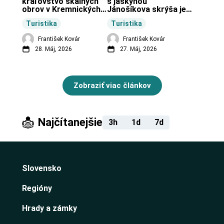
kráľovstvo skalných 
s jaskyňou 
obrov v Kremnických 
Jánošíkova skrýša je 
vrchoch.
turistická lokalita pri 
Turistika
Turistika
obci Budiná.
František Kovár
František Kovár
28. Máj, 2026
27. Máj, 2026
Zobraziť viac článkov
Najčítanejšie
3h
1d
7d
Slovensko
Regióny
Hrady a zámky