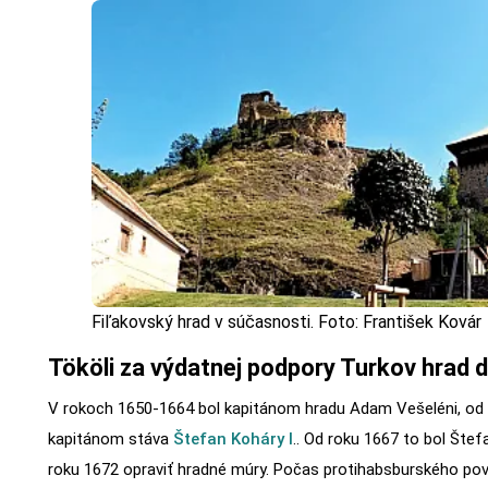
Fiľakovský hrad v súčasnosti. Foto: František Kovár
Tököli za výdatnej podpory Turkov hrad do
V rokoch 1650-1664 bol kapitánom hradu Adam Vešeléni, od
kapitánom stáva
Štefan Koháry I
.. Od roku 1667 to bol Štefa
roku 1672 opraviť hradné múry. Počas protihabsburského pov