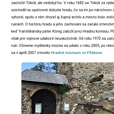
zaútočil Tököli, ale nedobyl ho. V roku 1682 sa Tököli za výd
sústredil na opätovné dobytie hradu, čo sa im po náročnom ob
vyhorel, spolu s ním zhorel aj župný archív a mesto bolo znič
ruinách. O históriu hradu a jeho zachovaní sa začalo intenzív
keď františkánsky páter König založil prvú Hradnú komisiu. P
však pre vojnové udalosti neuskutočnili. Od roku 1972 sa zač
ruín. Oživenie myšlienky múzea sa udialo v roku 2005, po rek
sa v apríli 2007 otvorilo
Hradné múzeum vo Fiľakove
.