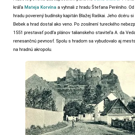
kráľa
Mateja Korvína
a vyhnali z hradu Štefana Peréniho. Od
hradu poverený budínsky kapitán Blažej Raškai. Jeho dcéru si
Bebek a hrad dostal ako veno. Po zosilnení tureckého nebezp
1551 prestavať podľa plánov talianskeho staviteľa A. da Ve
renesančnú pevnosť. Spolu s hradom sa vybudovalo aj mest
na hradnú akropolu.