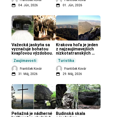
04. Jún, 2026
01. Jún, 2026
Važecká jaskyňa sa 
Krakova hoľa je jeden 
vyznačuje bohatou 
z najzaujímavejších 
kvapľovou výzdobou.
nízkotatranských 
končiarov.
Zaujímavosti
Turistika
František Kovár
František Kovár
31. Máj, 2026
29. Máj, 2026
Peňažná je nádherné 
Budinská skala 