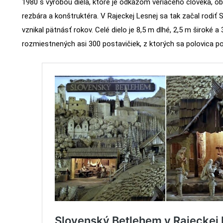
1980 s výrobou diela, ktoré je odkazom veriaceho človeka, ob
rezbára a konštruktéra. V Rajeckej Lesnej sa tak začal rodiť 
vznikal pätnásť rokov. Celé dielo je 8,5 m dlhé, 2,5 m široké a
rozmiestnených asi 300 postavičiek, z ktorých sa polovica p