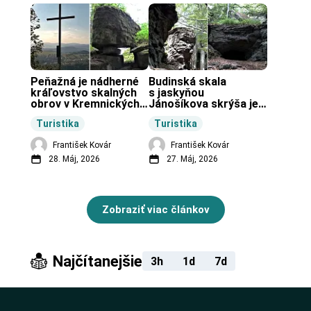
Peňažná je nádherné 
Budinská skala 
kráľovstvo skalných 
s jaskyňou 
obrov v Kremnických 
Jánošíkova skrýša je 
vrchoch.
turistická lokalita pri 
Turistika
Turistika
obci Budiná.
František Kovár
František Kovár
28. Máj, 2026
27. Máj, 2026
Zobraziť viac článkov
Najčítanejšie
3h
1d
7d