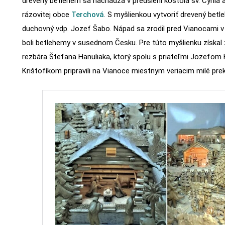
drevený betlehem sa nachádza v predsieni kostola sv. Cyrila 
rázovitej obce
Terchová
. S myšlienkou vytvoriť drevený betl
duchovný vdp. Jozef Šabo. Nápad sa zrodil pred Vianocami v 
boli betlehemy v susednom Česku. Pre túto myšlienku získa
rezbára Štefana Hanuliaka, ktorý spolu s priateľmi Jozefo
Krištofíkom pripravili na Vianoce miestnym veriacim milé pre