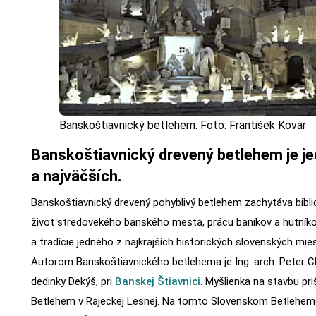
Banskoštiavnický betlehem. Foto: František Kovár
Banskoštiavnický drevený betlehem je jed
a najväčších.
Banskoštiavnický drevený pohyblivý betlehem zachytáva bibl
život stredovekého banského mesta, prácu baníkov a hutníkov.
a tradície jedného z najkrajších historických slovenských mie
Autorom Banskoštiavnického betlehema je Ing. arch. Peter C
dedinky Dekýš, pri
Banskej Štiavnici
. Myšlienka na stavbu pri
Betlehem v Rajeckej Lesnej. Na tomto Slovenskom Betlehem