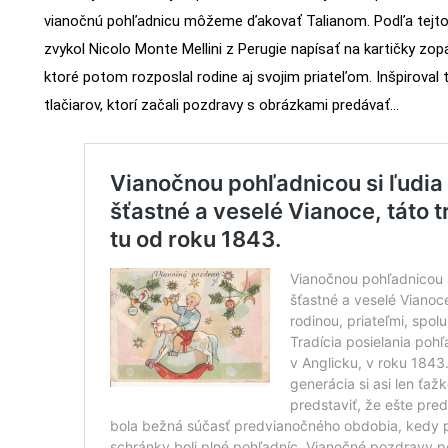
vianočnú pohľadnicu môžeme ďakovať Talianom. Podľa tejto 
zvykol Nicolo Monte Mellini z Perugie napísať na kartičky zopá
ktoré potom rozposlal rodine aj svojim priateľom. Inšpiroval
tlačiarov, ktorí začali pozdravy s obrázkami predávať…