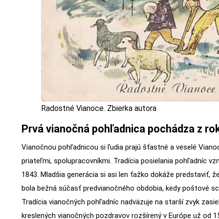
Radostné Vianoce. Zbierka autora
Prvá vianočná pohľadnica pochádza z ro
Vianočnou pohľadnicou si ľudia prajú šťastné a veselé Viano
priateľmi, spolupracovníkmi. Tradícia posielania pohľadníc vzni
1843. Mladšia generácia si asi len ťažko dokáže predstaviť, ž
bola bežná súčasť predvianočného obdobia, kedy poštové sch
Tradícia vianočných pohľadníc nadväzuje na starší zvyk zasie
kreslených vianočných pozdravov rozšírený v Európe už od 15