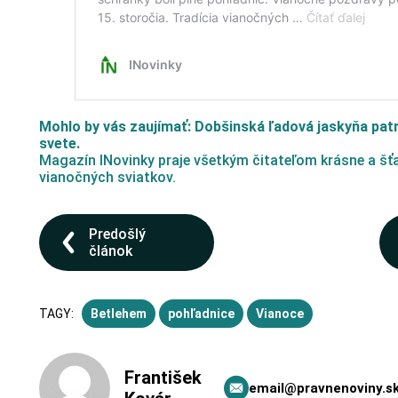
Mohlo by vás zaujímať: Dobšinská ľadová jaskyňa pat
svete.
Magazín INovinky praje všetkým čitateľom krásne a šťa
vianočných sviatkov.
Predošlý
článok
TAGY:
Betlehem
pohľadnice
Vianoce
František
email@pravnenoviny.s