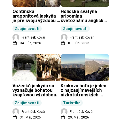
Ochtinská 
Holíčska svätyňa 
aragonitová jaskyňa 
pripomína 
je pre svoju výzdobu 
svetoznámu anglickú 
unikátnou jaskyňou 
pravekú stavbu.
Zaujímavosti
Zaujímavosti
vo svete.
František Kovár
František Kovár
04. Jún, 2026
01. Jún, 2026
Važecká jaskyňa sa 
Krakova hoľa je jeden 
vyznačuje bohatou 
z najzaujímavejších 
kvapľovou výzdobou.
nízkotatranských 
končiarov.
Zaujímavosti
Turistika
František Kovár
František Kovár
31. Máj, 2026
29. Máj, 2026