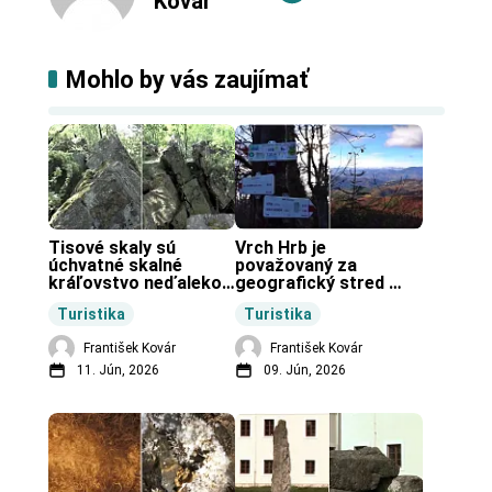
Kovár
Mohlo by vás zaujímať
Tisové skaly sú 
Vrch Hrb je 
úchvatné skalné 
považovaný za 
kráľovstvo neďaleko 
geografický stred 
Zochovej chaty.
Slovenska.
Turistika
Turistika
František Kovár
František Kovár
11. Jún, 2026
09. Jún, 2026