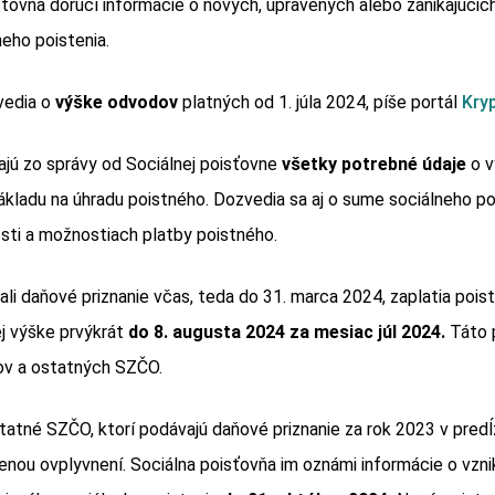
sťovňa doručí informácie o nových, upravených alebo zanikajúcic
neho poistenia.
vedia o
výške odvodov
platných od 1. júla 2024, píše portál
Kry
kajú zo správy od Sociálnej poisťovne
všetky potrebné údaje
o v
kladu na úhradu poistného. Dozvedia sa aj o sume sociálneho poi
sti a možnostiach platby poistného.
ali daňové priznanie včas, teda do 31. marca 2024, zaplatia poist
j výške prvýkrát
do 8. augusta 2024 za mesiac júl 2024.
Táto 
ov a ostatných SZČO.
statné SZČO, ktorí podávajú daňové priznanie za rok 2023 v predĺ
enou ovplyvnení. Sociálna poisťovňa im oznámi informácie o vzni