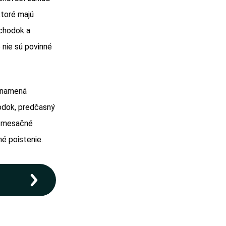
toré majú
chodok a
 nie sú povinné
 znamená
odok, predčasný
a mesačné
né poistenie.