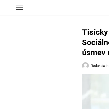
Tisícky
Sociáln
úsmev n
Redakcia In
Slovensko