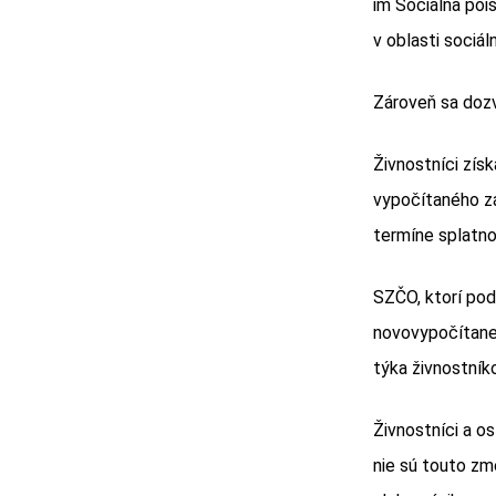
im Sociálna poi
v oblasti sociál
Zároveň sa doz
Živnostníci zís
vypočítaného zá
termíne splatno
SZČO, ktorí pod
novovypočítane
týka živnostník
Živnostníci a o
nie sú touto zm