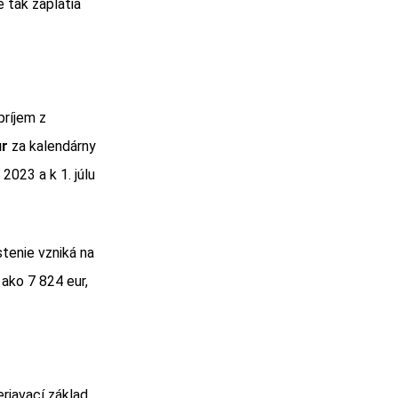
 tak zaplatia
príjem z
ur
za kalendárny
2023 a k 1. júlu
tenie vzniká na
 ako 7 824 eur,
riavací základ