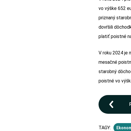
vo výške 652 eu
priznaný staro
dovŕšili dôchod
platiť poistné n
V roku 2024 je
mesačné poist
starobný dôcho
poistné vo výš
TAGY:
Ekonom