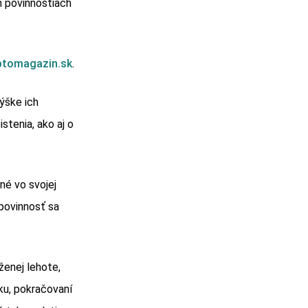
h povinnostiach
ptomagazin.sk
.
ýške ich
stenia, ako aj o
né vo svojej
povinnosť sa
ženej lehote,
ku, pokračovaní