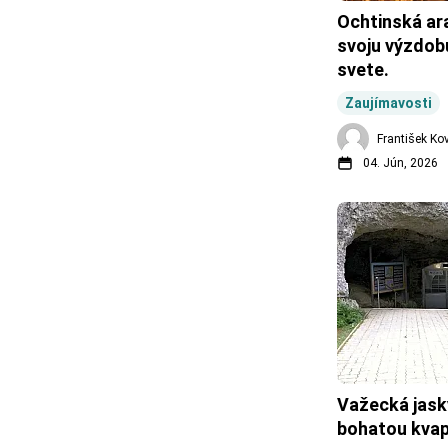
Ochtinská ara
svoju výzdobu
svete.
Zaujímavosti
František Ko
04. Jún, 2026
Važecká jask
bohatou kva