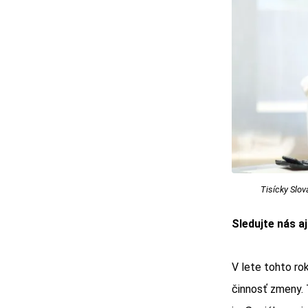
Tisícky Slov
Sledujte nás a
V lete tohto ro
činnosť zmeny. 