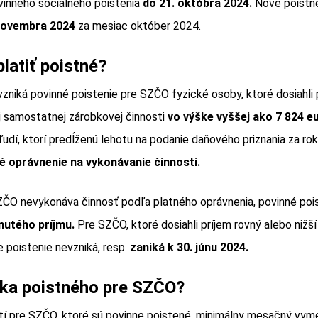
vinného sociálneho poistenia
do 21. októbra 2024.
Nové poistné
novembra 2024
za mesiac október 2024.
latiť poistné?
 vzniká povinné poistenie pre SZČO fyzické osoby, ktoré dosiahli 
ej samostatnej zárobkovej činnosti
vo výške vyššej ako 7 824 e
ľudí, ktorí predĺženú lehotu na podanie daňového priznania za rok 
é oprávnenie na vykonávanie činnosti.
ZČO nevykonáva činnosť podľa platného oprávnenia, povinné pois
nutého príjmu.
Pre SZČO, ktoré dosiahli príjem rovný alebo nižší
e poistenie nevzniká, resp.
zaniká k 30. júnu 2024.
ška poistného pre SZČO?
tí pre SZČO, ktoré sú povinne poistené, minimálny mesačný vyme