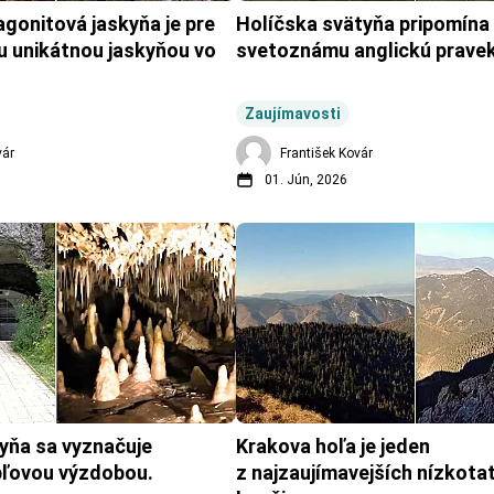
gonitová jaskyňa je pre 
Holíčska svätyňa pripomína 
 unikátnou jaskyňou vo 
svetoznámu anglickú pravek
Zaujímavosti
vár
František Kovár
01. Jún, 2026
yňa sa vyznačuje 
Krakova hoľa je jeden 
pľovou výzdobou.
z najzaujímavejších nízkota