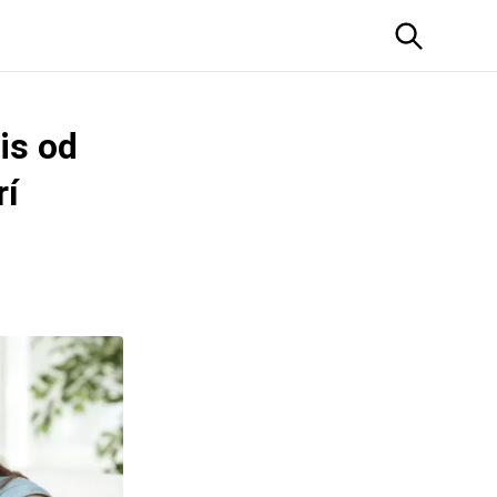
is od
rí