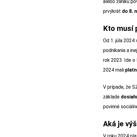
alebo zániku po
prvýkrát
do 8. 
Kto musí p
Od 1. júla 2024
podnikania a in
rok 2023. Ide o 
2024 mali
platn
V prípade, že S
základe
dosiah
povinné sociáln
Aká je vý
V roku 2024 pla