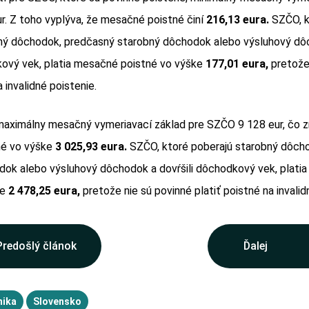
r. Z toho vyplýva, že mesačné poistné činí
216,13 eura.
SZČO, k
bný dôchodok, predčasný starobný dôchodok alebo výsluhový dô
kový vek, platia mesačné poistné vo výške
177,01 eura,
pretože
a invalidné poistenie.
 maximálny mesačný vymeriavací základ pre SZČO 9 128 eur, čo
né vo výške
3 025,93 eura.
SZČO, ktoré poberajú starobný dôch
dok alebo výsluhový dôchodok a dovŕšili dôchodkový vek, plati
ke
2 478,25 eura,
pretože nie sú povinné platiť poistné na invalid
Predošlý článok
Ďalej
ika
Slovensko