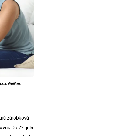
tonio Guillem
tnú zárobkovú
ovni.
Do 22. júla