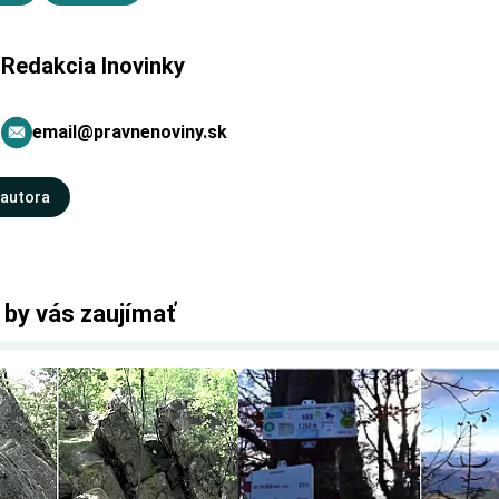
Redakcia Inovinky
email@pravnenoviny.sk
 autora
 by vás zaujímať