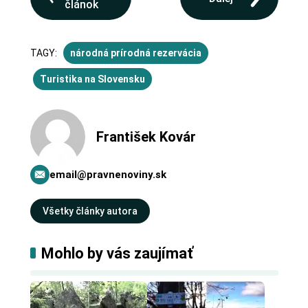
článok
TAGY:
národná prírodná rezervácia
Turistika na Slovensku
František Kovár
email@pravnenoviny.sk
Všetky články autora
Mohlo by vás zaujímať