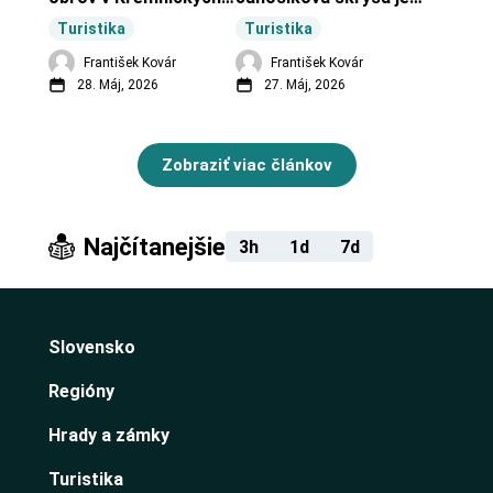
vrchoch.
turistická lokalita pri 
Turistika
Turistika
obci Budiná.
František Kovár
František Kovár
28. Máj, 2026
27. Máj, 2026
Zobraziť viac článkov
Najčítanejšie
3h
1d
7d
Slovensko
Regióny
Hrady a zámky
Turistika