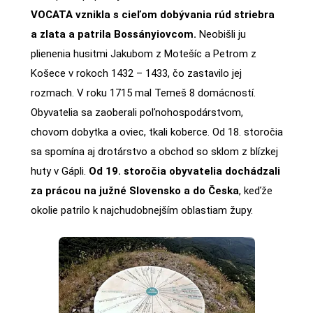
VOCATA vznikla s cieľom dobývania rúd striebra
a zlata a patrila Bossányiovcom.
Neobišli ju
plienenia husitmi Jakubom z Motešíc a Petrom z
Košece v rokoch 1432 – 1433, čo zastavilo jej
rozmach. V roku 1715 mal Temeš 8 domácností.
Obyvatelia sa zaoberali poľnohospodárstvom,
chovom dobytka a oviec, tkali koberce. Od 18. storočia
sa spomína aj drotárstvo a obchod so sklom z blízkej
huty v Gápli.
Od 19. storočia obyvatelia dochádzali
za prácou na južné Slovensko a do Česka
, keďže
okolie patrilo k najchudobnejším oblastiam župy.