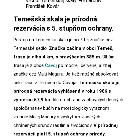
Vrchol Temešskej skaly. Fotoarchív:
František Kovár
Temešská skala je prírodná
rezervácia s 5. stupňom ochrany.
Prístup na Temešskú skalu je po žltej značke cez
Temešské sedlo.
Značka začína v obci Temeš,
trasa je dlhá 4 km, s prevýšením 385 m.
Dlhšia
trasa je z obce
Čavoj
po modrej, červenej a žltej
značke cez Malú Maguru. Je tiež možné absolvovať
celú trasu z Temeša do Čavoja.
Temešská skala je
prírodná rezervácia vyhlásená v roku 1986 s
výmerou 57,9 ha.
Ide o ochranu zachovalých lesných
spoločenstiev bučín na morfologicky výraznom
vrchole Malej Magury s výskytom viacerých
chránených druhov rastlín a živočíchov.
V prírodnej
rezervácii platí 5. stupeň ochrany prírody.