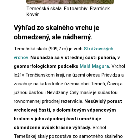
Temešská skala. Fotoarchív: František
Kovár
Výhľad zo skalného vrchu je
obmedzený, ale nádherný.
Temešská skala (909,7 m) je vrch
Strážovských
vrchov
.
Nachádza sa v strednej časti pohoria, v
geomorfologickom podcelku
Malá Magura
.
Vrchol
leží v Trenčianskom kraji, na území okresu Prievidza a
zasahuje na katastrálne územia obcí Temeš, Čavoj a
južnou časťou i Nevidzany. Celý masív je súčasťou
rovnomennej prírodnej rezervácie.
Nesúvislý porast
vrcholovej časti, s dolomitovým vápencovým
bralom v juhozápadnej časti umožňuje
obmedzené avšak krásne výhľady.
Vrchol
Temešskej skaly pozostáva zo samotného skalného