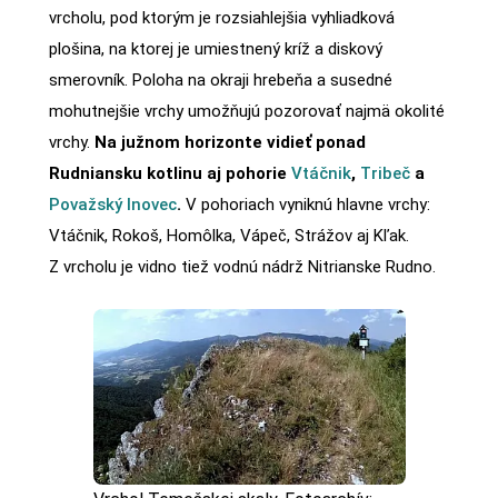
vrcholu, pod ktorým je rozsiahlejšia vyhliadková
plošina, na ktorej je umiestnený kríž a diskový
smerovník. Poloha na okraji hrebeňa a susedné
mohutnejšie vrchy umožňujú pozorovať najmä okolité
vrchy.
Na južnom horizonte vidieť ponad
Rudniansku kotlinu aj pohorie
Vtáčnik
,
Tribeč
a
Považský Inovec
.
V pohoriach vyniknú hlavne vrchy:
Vtáčnik, Rokoš, Homôlka, Vápeč, Strážov aj Kľak.
Z vrcholu je vidno tiež vodnú nádrž Nitrianske Rudno.