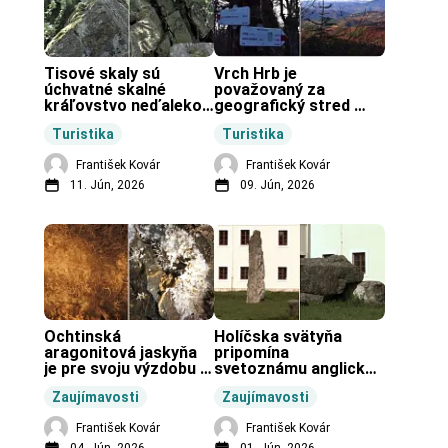
Tisové skaly sú 
Vrch Hrb je 
úchvatné skalné 
považovaný za 
kráľovstvo neďaleko 
geografický stred 
Zochovej chaty.
Slovenska.
Turistika
Turistika
František Kovár
František Kovár
11. Jún, 2026
09. Jún, 2026
Ochtinská 
Holíčska svätyňa 
aragonitová jaskyňa 
pripomína 
je pre svoju výzdobu 
svetoznámu anglickú 
unikátnou jaskyňou 
pravekú stavbu.
Zaujímavosti
Zaujímavosti
vo svete.
František Kovár
František Kovár
04. Jún, 2026
01. Jún, 2026