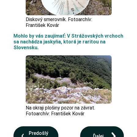
Diskový smerovník. Fotoarchív:
František Kovár
Mohlo by vás zaujímať: V Strážovských vrchoch
sa nachádza jaskyňa, ktorá je raritou na
Slovensku.
Na okraji plošiny pozor na závrat.
Fotoarchív: František Kovár
Predošlý
Ďalej