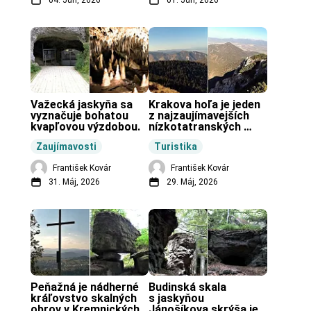
Važecká jaskyňa sa 
Krakova hoľa je jeden 
vyznačuje bohatou 
z najzaujímavejších 
kvapľovou výzdobou.
nízkotatranských 
končiarov.
Zaujímavosti
Turistika
František Kovár
František Kovár
31. Máj, 2026
29. Máj, 2026
Peňažná je nádherné 
Budinská skala 
kráľovstvo skalných 
s jaskyňou 
obrov v Kremnických 
Jánošíkova skrýša je 