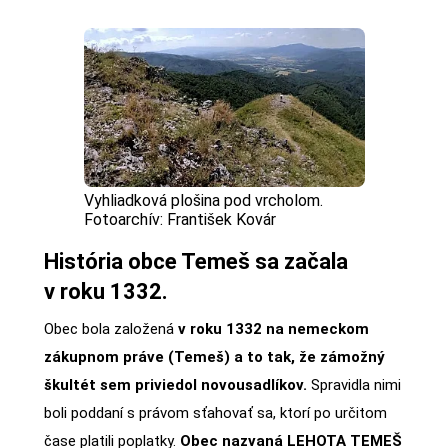
Vyhliadková plošina pod vrcholom.
Fotoarchív: František Kovár
História obce Temeš sa začala
v roku 1332.
Obec bola založená
v roku 1332 na nemeckom
zákupnom práve (Temeš) a to tak, že zámožný
škultét sem priviedol novousadlíkov.
Spravidla nimi
boli poddaní s právom sťahovať sa, ktorí po určitom
čase platili poplatky.
Obec nazvaná LEHOTA TEMEŠ