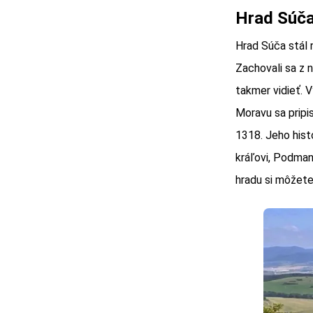
Hrad Súča 
Hrad Súča stál 
Zachovali sa z 
takmer vidieť. 
Moravu sa pripi
1318. Jeho histó
kráľovi, Podman
hradu si môžet