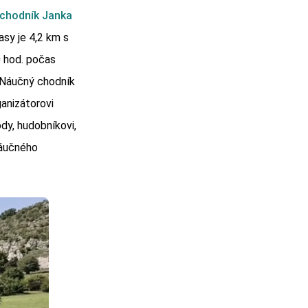
chodník Janka
asy je 4,2 km s
0 hod. počas
 Náučný chodník
anizátorovi
dy, hudobníkovi,
 náučného