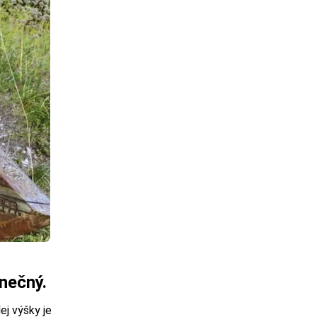
inečný.
ej výšky je