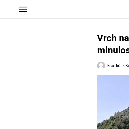
Vrch na
minulos
František K
Hrady a zámky