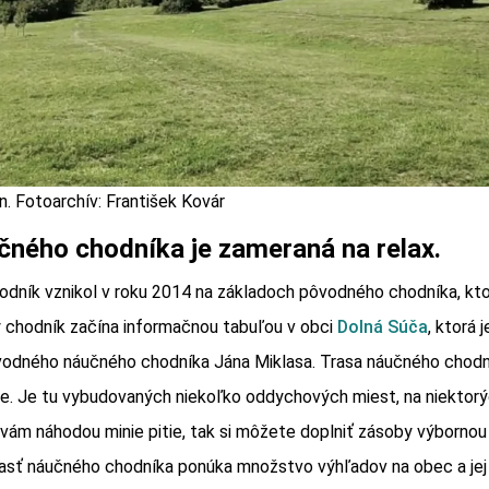
n. Fotoarchív: František Kovár
čného chodníka je zameraná na relax.
dník vznikol v roku 2014 na základoch pôvodného chodníka, kto
 chodník začína informačnou tabuľou v obci
Dolná Súča
, ktorá
vodného náučného chodníka Jána Miklasa. Trasa náučného chodn
ode. Je tu vybudovaných niekoľko oddychových miest, na niektor
 vám náhodou minie pitie, tak si môžete doplniť zásoby výborno
asť náučného chodníka ponúka množstvo výhľadov na obec a jej ok