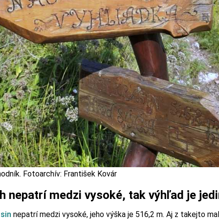
odník. Fotoarchív: František Kovár
h nepatrí medzi vysoké, tak výhľad je jed
ásin
nepatrí medzi vysoké, jeho výška je 516,2 m. Aj z takejto mal