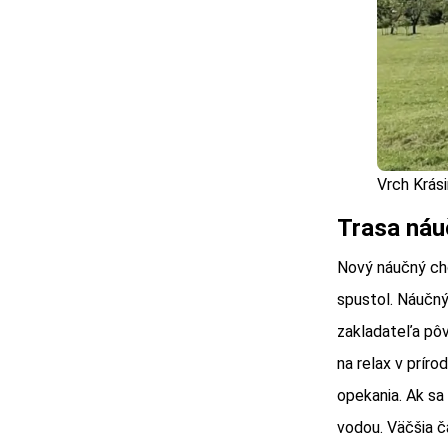
Vrch Krási
Trasa náu
Nový náučný cho
spustol. Náučný
zakladateľa pô
na relax v prír
opekania. Ak sa
vodou. Väčšia č