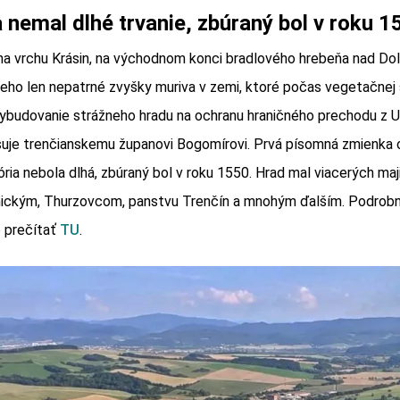
nemal dlhé trvanie, zbúraný bol v roku 1
na vrchu Krásin, na východnom konci bradlového hrebeňa nad Do
neho len nepatrné zvyšky muriva v zemi, ktoré počas vegetačnej 
Vybudovanie strážneho hradu na ochranu hraničného prechodu z 
suje trenčianskemu županovi Bogomírovi. Prvá písomná zmienka o
ria nebola dlhá, zbúraný bol v roku 1550. Hrad mal viacerých maji
ickým, Thurzovcom, panstvu Trenčín a mnohým ďalším. Podrobnej
e prečítať
TU
.