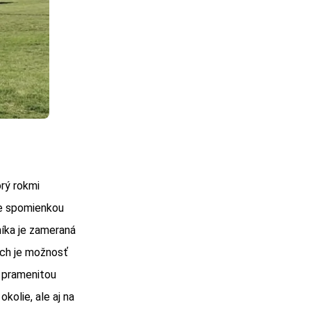
rý rokmi
 je spomienkou
íka je zameraná
ých je možnosť
u pramenitou
olie, ale aj na