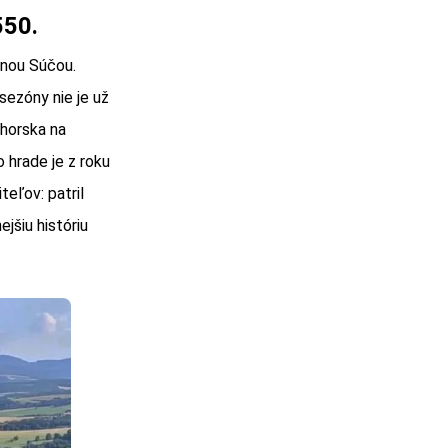
550.
lnou Súčou.
sezóny nie je už
Uhorska na
 hrade je z roku
teľov: patril
šiu históriu