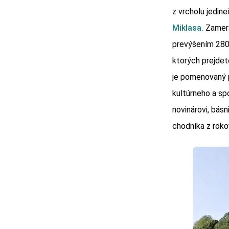
z vrcholu jedin
Miklasa.
Zameran
prevýšením 280 
ktorých prejdet
je pomenovaný 
kultúrneho a sp
novinárovi, básn
chodníka z rok