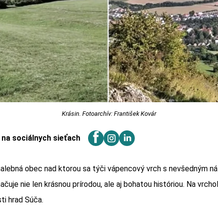
Krásin. Fotoarchív: František Kovár
j na sociálnych sieťach
malebná obec nad ktorou sa týči vápencový vrch s nevšedným ná
ačuje nie len krásnou prírodou, ale aj bohatou históriou. Na vrcho
ti hrad Súča.