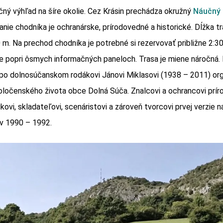
ečný výhľad na šíre okolie. Cez Krásin prechádza okružný
Náučný 
ie chodníka je ochranárske, prírodovedné a historické. Dĺžka tr
m. Na prechod chodníka je potrebné si rezervovať približne 2:3
e popri ôsmych informačných paneloch. Trasa je miene náročná.
po dolnosúčanskom rodákovi Jánovi Miklasovi (1938 – 2011) org
oločenského života obce Dolná Súča. Znalcovi a ochrancovi príro
ikovi, skladateľovi, scenáristovi a zároveň tvorcovi prvej verzie
ov 1990 – 1992.