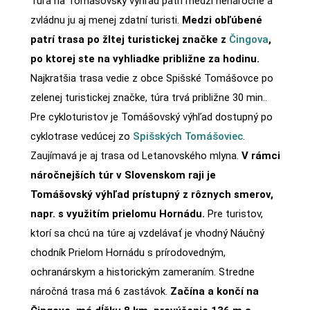
Túra na Tomášovský výhľad patrí medzi nenáročné a
zvládnu ju aj menej zdatní turisti.
Medzi obľúbené
patrí trasa po žltej turistickej značke z
Čingova
,
po ktorej ste na vyhliadke približne za hodinu.
Najkratšia trasa vedie z obce Spišské Tomášovce po
zelenej turistickej značke, túra trvá približne 30 min..
Pre cykloturistov je Tomášovský výhľad dostupný po
cyklotrase vedúcej zo
Spišských Tomášoviec
.
Zaujímavá je aj trasa od Letanovského mlyna.
V rámci
náročnejších túr v Slovenskom raji je
Tomášovský výhľad prístupný z rôznych smerov,
napr. s využitím prielomu Hornádu.
Pre turistov,
ktorí sa chcú na túre aj vzdelávať je vhodný Náučný
chodník Prielom Hornádu s prírodovedným,
ochranárskym a historickým zameraním. Stredne
náročná trasa má 6 zastávok.
Začína a končí na