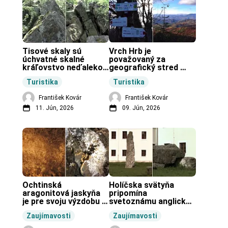
Tisové skaly sú 
Vrch Hrb je 
úchvatné skalné 
považovaný za 
kráľovstvo neďaleko 
geografický stred 
Zochovej chaty.
Slovenska.
Turistika
Turistika
František Kovár
František Kovár
11. Jún, 2026
09. Jún, 2026
Ochtinská 
Holíčska svätyňa 
aragonitová jaskyňa 
pripomína 
je pre svoju výzdobu 
svetoznámu anglickú 
unikátnou jaskyňou 
pravekú stavbu.
Zaujímavosti
Zaujímavosti
vo svete.