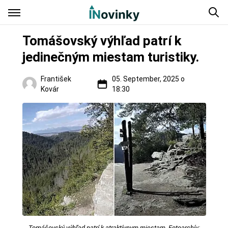
Tomášovský výhľad patrí k
jedinečným miestam turistiky.
František
05. September, 2025 o
Kovár
18:30
Regióny
Tomášovský výhľad patrí k atraktívnym miestam. Fotoarchív: