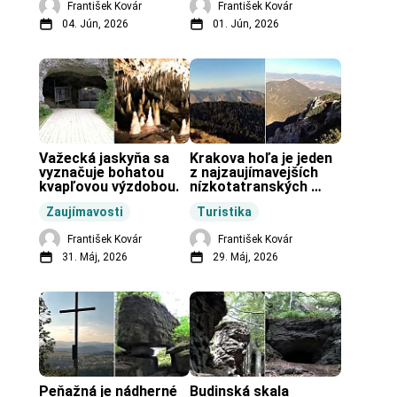
František Kovár
František Kovár
04. Jún, 2026
01. Jún, 2026
Važecká jaskyňa sa 
Krakova hoľa je jeden 
vyznačuje bohatou 
z najzaujímavejších 
kvapľovou výzdobou.
nízkotatranských 
končiarov.
Zaujímavosti
Turistika
František Kovár
František Kovár
31. Máj, 2026
29. Máj, 2026
Peňažná je nádherné 
Budinská skala 