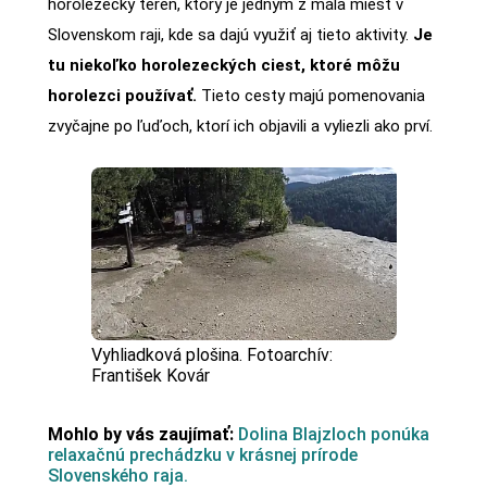
horolezecký terén, ktorý je jedným z mála miest v
Slovenskom raji, kde sa dajú využiť aj tieto aktivity.
Je
tu niekoľko horolezeckých ciest, ktoré môžu
horolezci používať.
Tieto cesty majú pomenovania
zvyčajne po ľuďoch, ktorí ich objavili a vyliezli ako prví.
Vyhliadková plošina. Fotoarchív:
František Kovár
Mohlo by vás zaujímať:
Dolina Blajzloch ponúka
relaxačnú prechádzku v krásnej prírode
Slovenského raja.