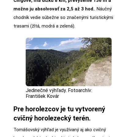
Čingove, má dĺžku 8 km, prevýšenie 136 m a
možno ju absolvovať za 2,5 až 3 hod.
. Náučný
chodník vedie súbežne so značenými turistickými
trasami (žltá, modrá a zelená).
Jedinečné výhľady. Fotoarchív:
František Kovár
Pre horolezcov je tu vytvorený
cvičný horolezecký terén.
Tomášovský výhľad je využívaný aj ako cvičný