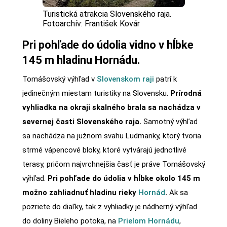
Turistická atrakcia Slovenského raja.
Fotoarchív: František Kovár
Pri pohľade do údolia vidno v hĺbke
145 m hladinu Hornádu.
Tomášovský výhľad v
Slovenskom raji
patrí k
jedinečným miestam turistiky na Slovensku.
Prírodná
vyhliadka na okraji skalného brala sa nachádza v
severnej časti Slovenského raja.
Samotný výhľad
sa nachádza na južnom svahu Ludmanky, ktorý tvoria
strmé vápencové bloky, ktoré vytvárajú jednotlivé
terasy, pričom najvrchnejšia časť je práve Tomášovský
výhľad.
Pri pohľade do údolia v hĺbke okolo 145 m
možno zahliadnuť hladinu rieky
Hornád
.
Ak sa
pozriete do diaľky, tak z vyhliadky je nádherný výhľad
do doliny Bieleho potoka, na
Prielom Hornádu
,