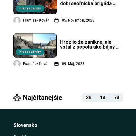
dobrovoľnícka brigáda 
v tomto roku.
Hrady a zámky
František Kovár
05. November, 2023
Hrozilo že zanikne, ale 
vstal z popola ako bájny 
vták Fénix.
Hrady a zámky
František Kovár
09. Máj, 2023
Najčítanejšie
3h
1d
7d
Slovensko