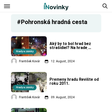
#Pohronská hradná cesta
Aký by to bol hrad bez 
strašidiel? Na hrade 
Revište bude strašiť.
Hrady a zámky
František Kovár
12. August, 2024
Premeny hradu Revište od 
roku 2011.
Hrady a zámky
František Kovár
09. August, 2024