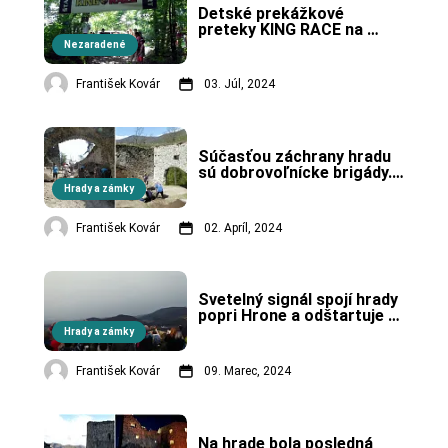
Detské prekážkové 
preteky KING RACE na 
hrade Revište. VIDEO
Nezaradené
František Kovár
03. Júl, 2024
Súčasťou záchrany hradu 
sú dobrovoľnícke brigády. 
Na hrade Revište začínajú 
Hrady a zámky
už v sobotu 6.4.2024.
František Kovár
02. Apríl, 2024
Svetelný signál spojí hrady 
popri Hrone a odštartuje 
tak novú sezónu 2024.
Hrady a zámky
František Kovár
09. Marec, 2024
Na hrade bola posledná 