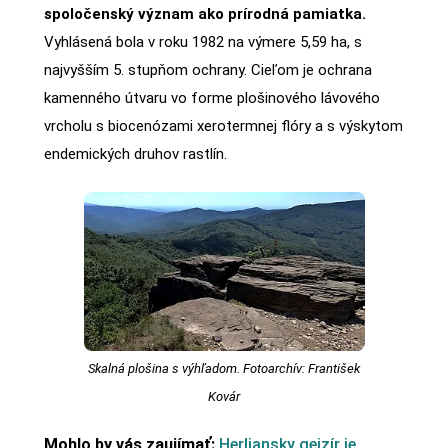
spoločenský význam ako prírodná pamiatka.
Vyhlásená bola v roku 1982 na výmere 5,59 ha, s
najvyšším 5. stupňom ochrany. Cieľom je ochrana
kamenného útvaru vo forme plošinového lávového
vrcholu s biocenózami xerotermnej flóry a s výskytom
endemických druhov rastlín.
Skalná plošina s výhľadom. Fotoarchív: František
Kovár
Mohlo by vás zaujímať:
Herliansky gejzír je