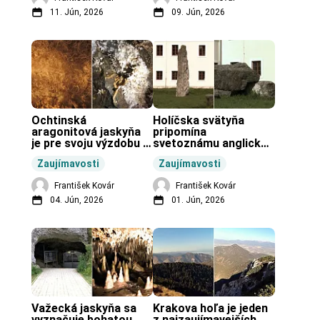
11. Jún, 2026
09. Jún, 2026
Ochtinská 
Holíčska svätyňa 
aragonitová jaskyňa 
pripomína 
je pre svoju výzdobu 
svetoznámu anglickú 
unikátnou jaskyňou 
pravekú stavbu.
Zaujímavosti
Zaujímavosti
vo svete.
František Kovár
František Kovár
04. Jún, 2026
01. Jún, 2026
Važecká jaskyňa sa 
Krakova hoľa je jeden 
vyznačuje bohatou 
z najzaujímavejších 