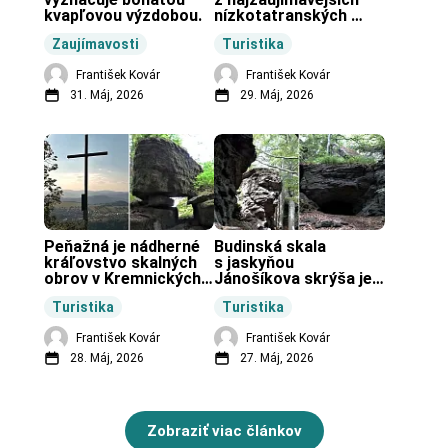
kvapľovou výzdobou.
nízkotatranských 
končiarov.
Zaujímavosti
Turistika
František Kovár
František Kovár
31. Máj, 2026
29. Máj, 2026
Peňažná je nádherné 
Budinská skala 
kráľovstvo skalných 
s jaskyňou 
obrov v Kremnických 
Jánošíkova skrýša je 
vrchoch.
turistická lokalita pri 
Turistika
Turistika
obci Budiná.
František Kovár
František Kovár
28. Máj, 2026
27. Máj, 2026
Zobraziť viac článkov