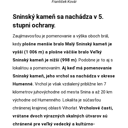
František Kovár
Sninský kameň sa nachádza v 5.
stupni ochrany.
Zaujímavosťou je pomenovanie a výška oboch brál,
kedy
plošne menšie bralo Malý Sninský kameň je
vyšší (1 006 m) a plošne väčšie bralo Veľký
Sninský kameň je nižší (998 m)
. Podobne je to aj s
lokalitou a pomenovaním.
Aj keď má pomenovanie
Sninský kameň, jeho vrchol sa nachádza v okrese
Humenné.
Vrchol je však vzdialený približne len 7
kilometrov juhovýchodne od mesta Snina a až 20 km
východne od Humenného. Lokalita je súčasťou
chránenej krajinnej oblasti Vihorlat.
Vrcholové časti,
vrátane dvoch výrazných skalných útvarov sú
chránené pre veľký vedecký a kultúrno-