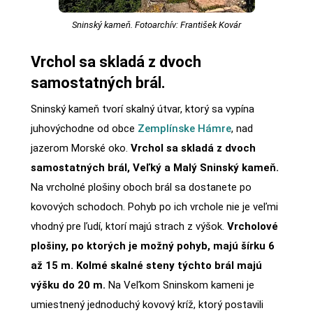
Sninský kameň. Fotoarchív: František Kovár
Vrchol sa skladá z dvoch
samostatných brál.
Sninský kameň tvorí skalný útvar, ktorý sa vypína
juhovýchodne od obce
Zemplínske Hámre
, nad
jazerom Morské oko.
Vrchol sa skladá z dvoch
samostatných brál, Veľký a Malý Sninský kameň.
Na vrcholné plošiny oboch brál sa dostanete po
kovových schodoch. Pohyb po ich vrchole nie je veľmi
vhodný pre ľudí, ktorí majú strach z výšok.
Vrcholové
plošiny, po ktorých je možný pohyb, majú šírku 6
až 15 m. Kolmé skalné steny týchto brál majú
výšku do 20 m.
Na Veľkom Sninskom kameni je
umiestnený jednoduchý kovový kríž, ktorý postavili