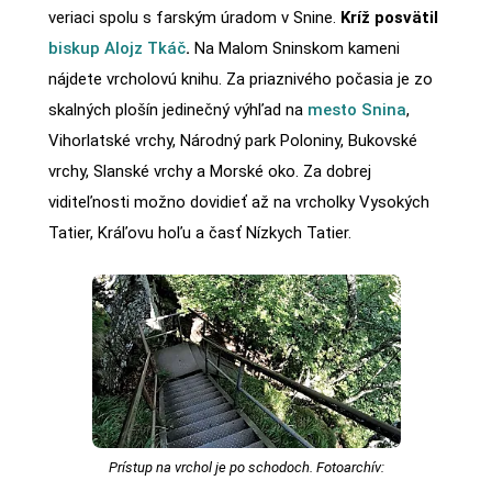
veriaci spolu s farským úradom v Snine.
Kríž posvätil
biskup Alojz Tkáč
.
Na Malom Sninskom kameni
nájdete vrcholovú knihu. Za priaznivého počasia je zo
skalných plošín jedinečný výhľad na
mesto Snina
,
Vihorlatské vrchy, Národný park Poloniny, Bukovské
vrchy, Slanské vrchy a Morské oko. Za dobrej
viditeľnosti možno dovidieť až na vrcholky Vysokých
Tatier, Kráľovu hoľu a časť Nízkych Tatier.
Prístup na vrchol je po schodoch. Fotoarchív: