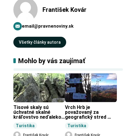
František Kovár
email@pravnenoviny.sk
Všetky články autora
Mohlo by vás zaujímať
Tisové skaly sú 
Vrch Hrb je 
úchvatné skalné 
považovaný za 
kráľovstvo neďaleko 
geografický stred 
Zochovej chaty.
Slovenska.
Turistika
Turistika
František Kovár
František Kovár