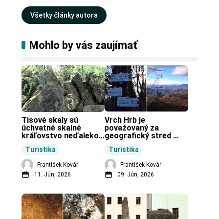
Všetky články autora
Mohlo by vás zaujímať
Tisové skaly sú 
Vrch Hrb je 
úchvatné skalné 
považovaný za 
kráľovstvo neďaleko 
geografický stred 
Zochovej chaty.
Slovenska.
Turistika
Turistika
František Kovár
František Kovár
11. Jún, 2026
09. Jún, 2026