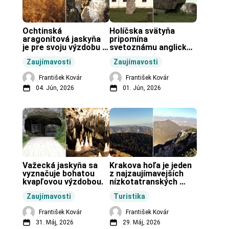
Ochtinská 
Holíčska svätyňa 
aragonitová jaskyňa 
pripomína 
je pre svoju výzdobu 
svetoznámu anglickú 
unikátnou jaskyňou 
pravekú stavbu.
Zaujímavosti
Zaujímavosti
vo svete.
František Kovár
František Kovár
04. Jún, 2026
01. Jún, 2026
Važecká jaskyňa sa 
Krakova hoľa je jeden 
vyznačuje bohatou 
z najzaujímavejších 
kvapľovou výzdobou.
nízkotatranských 
končiarov.
Zaujímavosti
Turistika
František Kovár
František Kovár
31. Máj, 2026
29. Máj, 2026