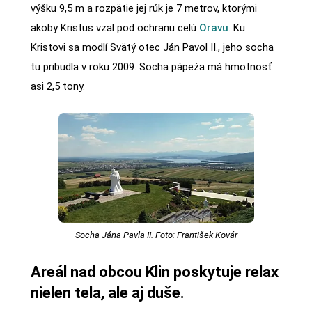
výšku 9,5 m a rozpätie jej rúk je 7 metrov, ktorými
akoby Kristus vzal pod ochranu celú
Oravu
. Ku
Kristovi sa modlí Svätý otec Ján Pavol II., jeho socha
tu pribudla v roku 2009. Socha pápeža má hmotnosť
asi 2,5 tony.
Socha Jána Pavla II. Foto: František Kovár
Areál nad obcou Klin poskytuje relax
nielen tela, ale aj duše.