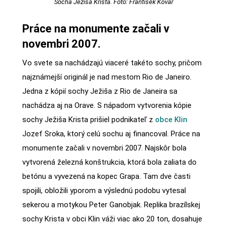
Socha Ježiša Krista. Foto: František Kovár
Práce na monumente začali v
novembri 2007.
Vo svete sa nachádzajú viaceré takéto sochy, pričom
najznámejší originál je nad mestom Rio de Janeiro.
Jedna z kópií sochy Ježiša z Rio de Janeira sa
nachádza aj na Orave. S nápadom vytvorenia kópie
sochy Ježiša Krista prišiel podnikateľ z
obce Klin
Jozef Sroka, ktorý celú sochu aj financoval. Práce na
monumente začali v novembri 2007. Najskôr bola
vytvorená železná konštrukcia, ktorá bola zaliata do
betónu a vyvezená na kopec Grapa. Tam dve časti
spojili, obložili yporom a výslednú podobu vytesal
sekerou a motykou Peter Ganobjak. Replika brazílskej
sochy Krista v obci Klin váži viac ako 20 ton, dosahuje