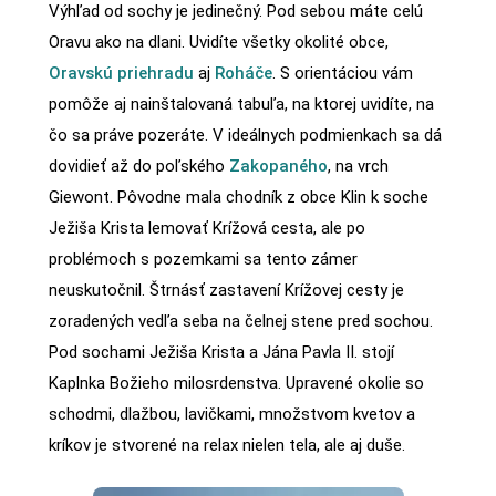
Výhľad od sochy je jedinečný. Pod sebou máte celú
Oravu ako na dlani. Uvidíte všetky okolité obce,
Oravskú priehradu
aj
Roháče
. S orientáciou vám
pomôže aj nainštalovaná tabuľa, na ktorej uvidíte, na
čo sa práve pozeráte. V ideálnych podmienkach sa dá
dovidieť až do poľského
Zakopaného
, na vrch
Giewont. Pôvodne mala chodník z obce Klin k soche
Ježiša Krista lemovať Krížová cesta, ale po
problémoch s pozemkami sa tento zámer
neuskutočnil. Štrnásť zastavení Krížovej cesty je
zoradených vedľa seba na čelnej stene pred sochou.
Pod sochami Ježiša Krista a Jána Pavla II. stojí
Kaplnka Božieho milosrdenstva. Upravené okolie so
schodmi, dlažbou, lavičkami, množstvom kvetov a
kríkov je stvorené na relax nielen tela, ale aj duše.