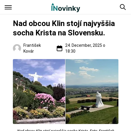
Nad obcou Klin stojí najvyššia
socha Krista na Slovensku.
František
24. December, 2025 o
Kovár
18:30
Regióny
Nad obcou Klin stojí najvyššia socha Krista. Foto: František