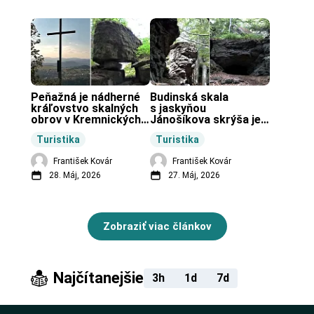
Peňažná je nádherné 
Budinská skala 
kráľovstvo skalných 
s jaskyňou 
obrov v Kremnických 
Jánošíkova skrýša je 
vrchoch.
turistická lokalita pri 
Turistika
Turistika
obci Budiná.
František Kovár
František Kovár
28. Máj, 2026
27. Máj, 2026
Zobraziť viac článkov
Najčítanejšie
3h
1d
7d