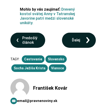
Mohlo by vás zaujímať:
Drevený
kostol svätej Anny v Tatranskej
Javorine patrí medzi slovenské
unikáty.
Predošlý
Ďalej
článok
TAGY:
Cestovanie
Slovensko
Socha Ježiša Krista
Vianoce
František Kovár
email@pravnenoviny.sk