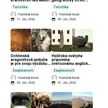
kráľovstvo neďaleko 
geografický stred 
Zochovej chaty.
Slovenska.
Turistika
Turistika
František Kovár
František Kovár
11. Jún, 2026
09. Jún, 2026
Ochtinská 
Holíčska svätyňa 
aragonitová jaskyňa 
pripomína 
je pre svoju výzdobu 
svetoznámu anglickú 
unikátnou jaskyňou 
pravekú stavbu.
Zaujímavosti
Zaujímavosti
vo svete.
František Kovár
František Kovár
04. Jún, 2026
01. Jún, 2026