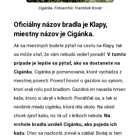
Cigánka. Fotoarchív: František Kovár
Oficiálny názov bradla je Klapy,
miestny názov je Cigánka.
Ak sa miestnych budete pýtať na cestu na Klapy, tak
sa môže stať, že vám nebudú vedieť poradiť.
V tomto
prípade je lepšie sa pýtať, ako sa dostanete na
Cigánku.
Cigánka je pomenovanie, ktoré vychádza z
miestnej povesti. Povesť hovorí o gazdovi so synom,
ktorí orali roľu pod bradlom. Gazdiná im navarila hrniec
kaše, ktorú si ukryli v kríkoch. Ponáhľali sa, a tak si
nevšimli mladú cigánku, ktorá išla okolo. Na obed
chceli zjesť kašu, no tá už v kríkoch nebola.
Na
vrchole bradla uvideli Cigánku, ako pojeda ich
kašu.
Otec sa nazlostil, zreval a zaklial: Bodaj si tam