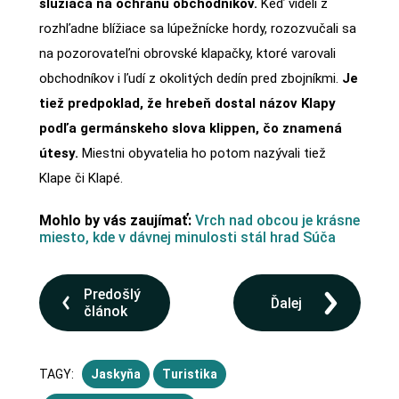
slúžiaca na ochranu obchodníkov.
Keď videli z
rozhľadne blížiace sa lúpežnícke hordy, rozozvučali sa
na pozorovateľni obrovské klapačky, ktoré varovali
obchodníkov i ľudí z okolitých dedín pred zbojníkmi.
Je
tiež predpoklad, že hrebeň dostal názov Klapy
podľa germánskeho slova klippen, čo znamená
útesy.
Miestni obyvatelia ho potom nazývali tiež
Klape či Klapé.
Mohlo by vás zaujímať:
Vrch nad obcou je krásne
miesto, kde v dávnej minulosti stál hrad Súča
Predošlý
Ďalej
článok
TAGY:
Jaskyňa
Turistika