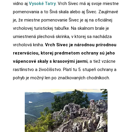
vidno aj
Vysoké Tatry
. Vrch Sivec má aj svoje miestne
pomenovania a to Šivá skala alebo aj Šivec. Zaujímavé
je, že miestne pomenovanie Šivec je aj na oficiálnej
vrcholovej turistickej tabuľke. Na skalnom brale je
umiestnená plechová skrinka, v ktorej sa nachádza
vrcholová kniha.
Vrch Sivec je národnou prírodnou
rezerváciou, ktorej predmetom ochrany sú jeho
vápencové skaly s krasovými javmi
, a tiež vzácne
rastlinstvo a živočíšstvo. Platí tu 5. stupeň ochrany a
pohyb je možný len po značkovaných chodníkoch.