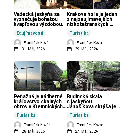
Važecká jaskyňa sa 
Krakova hoľa je jeden 
vyznačuje bohatou 
z najzaujímavejších 
kvapľovou výzdobou.
nízkotatranských 
končiarov.
Zaujímavosti
Turistika
František Kovár
František Kovár
31. Máj, 2026
29. Máj, 2026
Peňažná je nádherné 
Budinská skala 
kráľovstvo skalných 
s jaskyňou 
obrov v Kremnických 
Jánošíkova skrýša je 
vrchoch.
turistická lokalita pri 
Turistika
Turistika
obci Budiná.
František Kovár
František Kovár
28. Máj, 2026
27. Máj, 2026