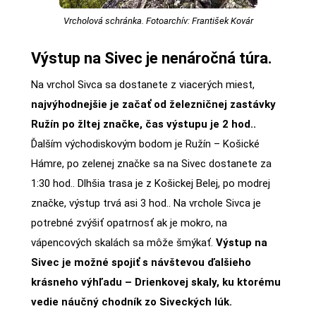
Vrcholová schránka. Fotoarchív: František Kovár
Výstup na Sivec je nenáročná túra.
Na vrchol Sivca sa dostanete z viacerých miest,
najvýhodnejšie je začať od železničnej zastávky
Ružín po žltej značke, čas výstupu je 2 hod..
Ďalším východiskovým bodom je Ružín – Košické
Hámre, po zelenej značke sa na Sivec dostanete za
1:30 hod.. Dlhšia trasa je z Košickej Belej, po modrej
značke, výstup trvá asi 3 hod.. Na vrchole Sivca je
potrebné zvýšiť opatrnosť ak je mokro, na
vápencových skalách sa môže šmýkať.
Výstup na
Sivec je možné spojiť s návštevou ďalšieho
krásneho výhľadu – Drienkovej skaly, ku ktorému
vedie náučný chodník zo Siveckých lúk.