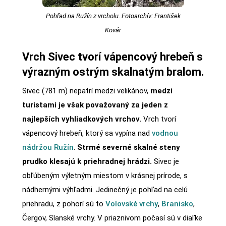
Pohľad na Ružín z vrcholu. Fotoarchív: František
Kovár
Vrch Sivec tvorí vápencový hrebeň s
výrazným ostrým skalnatým bralom.
Sivec (781 m) nepatrí medzi velikánov,
medzi
turistami je však považovaný za jeden z
najlepších vyhliadkových vrchov.
Vrch tvorí
vápencový hrebeň, ktorý sa vypína nad
vodnou
nádržou Ružín
.
Strmé severné skalné steny
prudko klesajú k priehradnej hrádzi.
Sivec je
obľúbeným výletným miestom v krásnej prírode, s
nádhernými výhľadmi. Jedinečný je pohľad na celú
priehradu, z pohorí sú to
Volovské vrchy
,
Branisko
,
Čergov, Slanské vrchy. V priaznivom počasí sú v diaľke