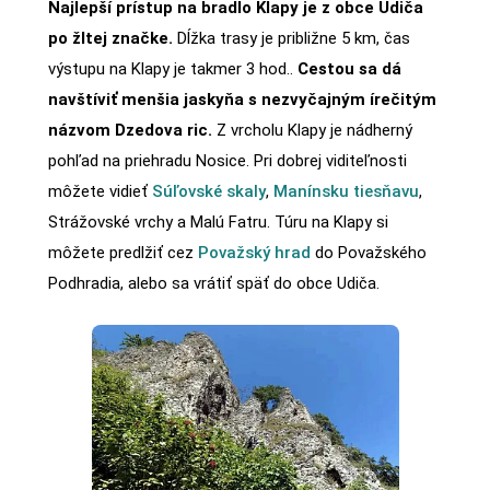
Najlepší prístup na bradlo Klapy je z obce Udiča
po žltej značke.
Dĺžka trasy je približne 5 km, čas
výstupu na Klapy je takmer 3 hod..
Cestou sa dá
navštíviť menšia jaskyňa s nezvyčajným írečitým
názvom Dzedova ric.
Z vrcholu Klapy je nádherný
pohľad na priehradu Nosice. Pri dobrej viditeľnosti
môžete vidieť
Súľovské skaly
,
Manínsku tiesňavu
,
Strážovské vrchy a Malú Fatru. Túru na Klapy si
môžete predlžiť cez
Považský hrad
do Považského
Podhradia, alebo sa vrátiť späť do obce Udiča.