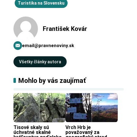
Turistika na Slovensku
František Kovár
email@pravnenoviny.sk
Všetky články autora
Mohlo by vás zaujímať
Tisové skaly sú 
Vrch Hrb je 
úchvatné skalné 
považovaný za 