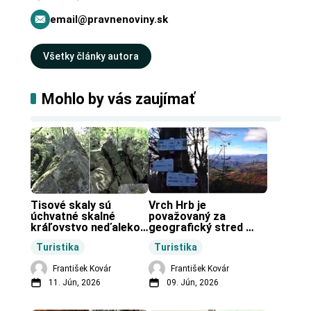
email@pravnenoviny.sk
Všetky články autora
Mohlo by vás zaujímať
Tisové skaly sú 
Vrch Hrb je 
úchvatné skalné 
považovaný za 
kráľovstvo neďaleko 
geografický stred 
Zochovej chaty.
Slovenska.
Turistika
Turistika
František Kovár
František Kovár
11. Jún, 2026
09. Jún, 2026