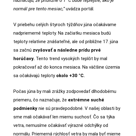
naznačujú, že približne o 1 °C bude teplejšie, ako je
normál pre tento mesiac,”
uvádza portál.
V priebehu celých štyroch týždňov júna očakávame
nadpriemerné teploty. Na začiatku mesiaca budú
teploty relatívne znášateľné, ale od približne 17. júna
sa začnú
zvyšovať a následne prídu prvé
horúčavy.
Tento trend vysokých teplôt by mal
pokračovať až do konca mesiaca. Na väčšine územia
sa očakávajú teploty
okolo +30 °C.
Počas júna by mali zrážky zodpovedať dlhodobému
priemeru, čo naznačuje, že
extrémne suché
podmienky
nie sú pravdepodobné. V našej oblasti by
sme mali očakávať len miernu suchosť. Čo sa týka
vetra, nemusíme očakávať výrazné odchýlky od
normálu. Priemerná rýchlosť vetra by mala byť mierne