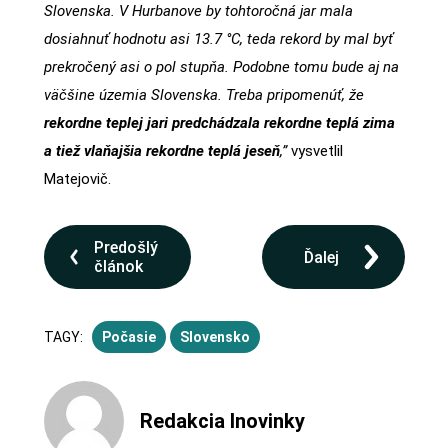
Slovenska. V Hurbanove by tohtoročná jar mala
dosiahnuť hodnotu asi 13.7 °C, teda rekord by mal byť
prekročený asi o pol stupňa. Podobne tomu bude aj na
väčšine územia Slovenska. Treba pripomenúť, že
rekordne teplej jari predchádzala rekordne teplá zima
a tiež vlaňajšia rekordne teplá jeseň
,”
vysvetlil
Matejovič.
Predošlý
Ďalej
článok
TAGY:
Počasie
Slovensko
Redakcia Inovinky