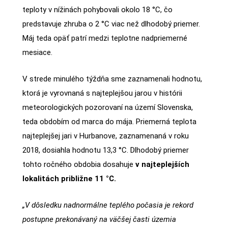
teploty v nížinách pohybovali okolo 18 °C, čo
predstavuje zhruba o 2 °C viac než dlhodobý priemer.
Máj teda opäť patrí medzi teplotne nadpriemerné
mesiace.
V strede minulého týždňa sme zaznamenali hodnotu,
ktorá je vyrovnaná s najteplejšou jarou v histórii
meteorologických pozorovaní na území Slovenska,
teda obdobím od marca do mája. Priemerná teplota
najteplejšej jari v Hurbanove, zaznamenaná v roku
2018, dosiahla hodnotu 13,3 °C. Dlhodobý priemer
tohto ročného obdobia dosahuje
v najteplejších
lokalitách približne 11 °C.
„V dôsledku nadnormálne teplého počasia je rekord
postupne prekonávaný na väčšej časti územia