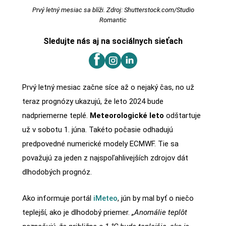
Prvý letný mesiac sa blíži. Zdroj: Shutterstock.com/Studio
Romantic
Sledujte nás aj na sociálnych sieťach
Prvý letný mesiac začne síce až o nejaký čas, no už
teraz prognózy ukazujú, že leto 2024 bude
nadpriemerne teplé.
Meteorologické leto
odštartuje
už v sobotu 1. júna. Takéto počasie odhadujú
predpovedné numerické modely ECMWF. Tie sa
považujú za jeden z najspoľahli­vejších zdrojov dát
dlhodobých prognóz.
Ako informuje portál
iMeteo
, jún by mal byť o niečo
teplejší, ako je dlhodobý priemer.
„Anomálie teplôt