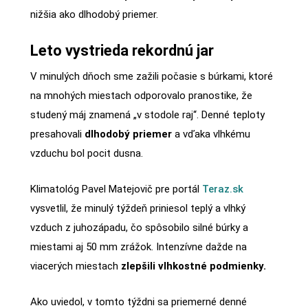
nižšia ako dlhodobý priemer.
Leto vystrieda rekordnú jar
V minulých dňoch sme zažili počasie s búrkami, ktoré
na mnohých miestach odporovalo pranostike, že
studený máj znamená „v stodole raj“. Denné teploty
presahovali
dlhodobý priemer
a vďaka vlhkému
vzduchu bol pocit dusna.
Klimatológ Pavel Matejovič pre portál
Teraz.sk
vysvetlil, že minulý týždeň priniesol teplý a vlhký
vzduch z juhozápadu, čo spôsobilo silné búrky a
miestami aj 50 mm zrážok. Intenzívne dažde na
viacerých miestach
zlepšili vlhkostné podmienky.
Ako uviedol, v tomto týždni sa priemerné denné