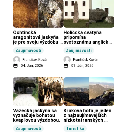
Ochtinská 
Holíčska svätyňa 
aragonitová jaskyňa 
pripomína 
je pre svoju výzdobu 
svetoznámu anglickú 
unikátnou jaskyňou 
pravekú stavbu.
Zaujímavosti
Zaujímavosti
vo svete.
František Kovár
František Kovár
04. Jún, 2026
01. Jún, 2026
Važecká jaskyňa sa 
Krakova hoľa je jeden 
vyznačuje bohatou 
z najzaujímavejších 
kvapľovou výzdobou.
nízkotatranských 
končiarov.
Zaujímavosti
Turistika