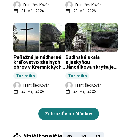
František Kovár
František Kovár
31. Máj, 2026
29. Máj, 2026
Peňažná je nádherné 
Budinská skala 
kráľovstvo skalných 
s jaskyňou 
obrov v Kremnických 
Jánošíkova skrýša je 
vrchoch.
turistická lokalita pri 
Turistika
Turistika
obci Budiná.
František Kovár
František Kovár
28. Máj, 2026
27. Máj, 2026
Zobraziť viac článkov
Najčítanejšie
3h
1d
7d