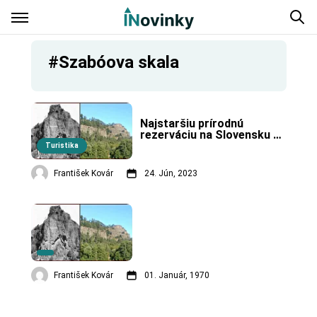
#Szabóova skala
Najstaršiu prírodnú 
rezerváciu na Slovensku 
nájdete na strednom 
Turistika
Pohroní. Vyhlásená bola už 
za Rakúsko-Uhorska.
František Kovár
24. Jún, 2023
František Kovár
01. Január, 1970