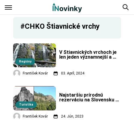
#CHKO Štiavnické vrchy
V Štiavnických vrchoch je 
len jeden významnejší a 
chránený vodopád.
Regióny
František Kovár
03. Apríl, 2024
Najstaršiu prírodnú 
rezerváciu na Slovensku 
nájdete na strednom 
Turistika
Pohroní. Vyhlásená bola už 
za Rakúsko-Uhorska.
František Kovár
24. Jún, 2023