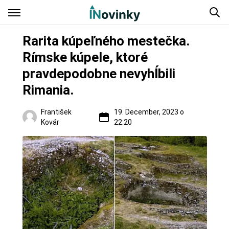
Rarita kúpeľného mestečka.
Rímske kúpele, ktoré
pravdepodobne nevyhĺbili
Rimania.
František
19. December, 2023 o
Kovár
22:20
Regióny