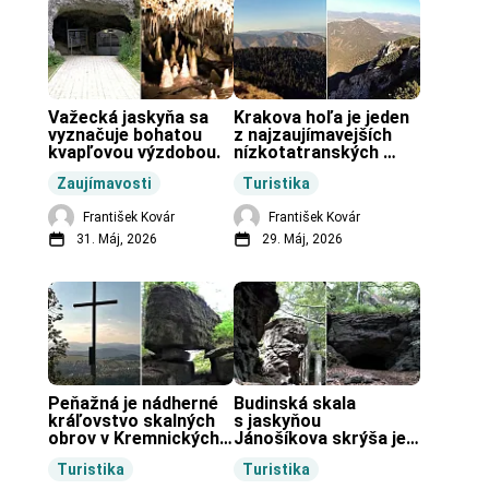
Važecká jaskyňa sa 
Krakova hoľa je jeden 
vyznačuje bohatou 
z najzaujímavejších 
kvapľovou výzdobou.
nízkotatranských 
končiarov.
Zaujímavosti
Turistika
František Kovár
František Kovár
31. Máj, 2026
29. Máj, 2026
Peňažná je nádherné 
Budinská skala 
kráľovstvo skalných 
s jaskyňou 
obrov v Kremnických 
Jánošíkova skrýša je 
vrchoch.
turistická lokalita pri 
Turistika
Turistika
obci Budiná.