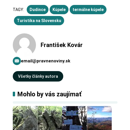
TAGY:
Dudince
Kúpele
termálne kúpele
Turistika na Slovensku
František Kovár
email@pravnenoviny.sk
Všetky články autora
Mohlo by vás zaujímať