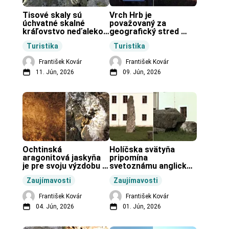
Tisové skaly sú 
Vrch Hrb je 
úchvatné skalné 
považovaný za 
kráľovstvo neďaleko 
geografický stred 
Zochovej chaty.
Slovenska.
Turistika
Turistika
František Kovár
František Kovár
11. Jún, 2026
09. Jún, 2026
Ochtinská 
Holíčska svätyňa 
aragonitová jaskyňa 
pripomína 
je pre svoju výzdobu 
svetoznámu anglickú 
unikátnou jaskyňou 
pravekú stavbu.
Zaujímavosti
Zaujímavosti
vo svete.
František Kovár
František Kovár
04. Jún, 2026
01. Jún, 2026