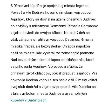
S Rímskymi kúpeľmi je spojená aj miesta legenda.
Povesť o víle Dudinke hovorí o rímskom vojvodcovi
Aquilliovi, ktorý sa dostal na území dnešných Dudiniec
do potýčky s miestnymi Germánmi. Rimania Germánov
zajali a odviedli do svojho tábora. Na druhý deň sa
však záhadne stratil syn vojvodcu Decimus. Rimania
mladíka hľadali, ale bezvýsledne. Chlapca napokon
našli na mieste, kde vyvierali zo zeme teplé pramene.
Nad bezduchým telom chlapca sa skláňala víla, ktorá
sa prihovorila Aquilliovi. Vojvodcovi sľúbila, že
prinavráti život chlapcovi, pokiaľ prepustí zajatcov. Víla
pokropila Decima vodou a ten náhle ožil. Rímsky veliteľ
svoj sľub dodržal a zajatcov prepustil. Víla Dudinka sa
stala symbolom mesta Dudince a aj samotných
kúpeľov v Dudinciach
.