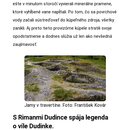
ešte v minulom storočí vyvierali minerálne pramene,
ktoré vyhĺbené vane napĺňali. Po tom, čo sa povrchové
vody začali sústreďovať do kúpeľného zdroja, všetky
zanikli. Aj preto tieto provizórne kúpele stratili svoje
opodstatnenie a dodnes slúžia už len ako nevšedná
zaujímavosť.
Jamy v travertíne. Foto: František Kovár
S Rimanmi Dudince spája legenda
o víle Dudinke.