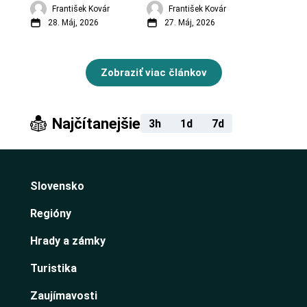
František Kovár
František Kovár
28. Máj, 2026
27. Máj, 2026
Zobraziť viac článkov
Najčítanejšie
3h
1d
7d
Slovensko
Regióny
Hrady a zámky
Turistika
Zaujímavosti