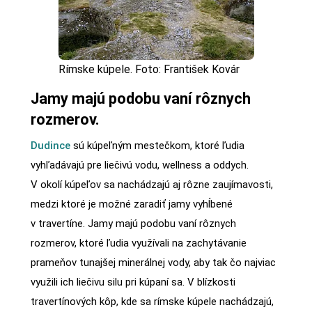
Rímske kúpele. Foto: František Kovár
Jamy majú podobu vaní rôznych
rozmerov.
Dudince
sú kúpeľným mestečkom, ktoré ľudia
vyhľadávajú pre liečivú vodu, wellness a oddych.
V okolí kúpeľov sa nachádzajú aj rôzne zaujímavosti,
medzi ktoré je možné zaradiť jamy vyhĺbené
v travertíne. Jamy majú podobu vaní rôznych
rozmerov, ktoré ľudia využívali na zachytávanie
prameňov tunajšej minerálnej vody, aby tak čo najviac
využili ich liečivu silu pri kúpaní sa. V blízkosti
travertínových kôp, kde sa rímske kúpele nachádzajú,