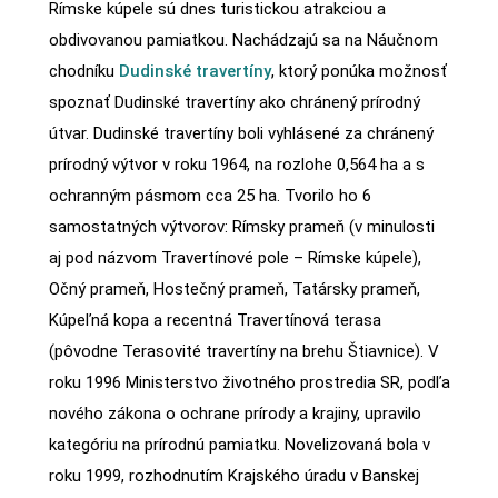
Rímske kúpele sú dnes turistickou atrakciou a
obdivovanou pamiatkou. Nachádzajú sa na Náučnom
chodníku
Dudinské travertíny
, ktorý ponúka možnosť
spoznať Dudinské travertíny ako chránený prírodný
útvar. Dudinské travertíny boli vyhlásené za chránený
prírodný výtvor v roku 1964, na rozlohe 0,564 ha a s
ochranným pásmom cca 25 ha. Tvorilo ho 6
samostatných výtvorov: Rímsky prameň (v minulosti
aj pod názvom Travertínové pole – Rímske kúpele),
Očný prameň, Hostečný prameň, Tatársky prameň,
Kúpeľná kopa a recentná Travertínová terasa
(pôvodne Terasovité travertíny na brehu Štiavnice). V
roku 1996 Ministerstvo životného prostredia SR, podľa
nového zákona o ochrane prírody a krajiny, upravilo
kategóriu na prírodnú pamiatku. Novelizovaná bola v
roku 1999, rozhodnutím Krajského úradu v Banskej