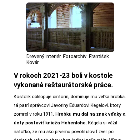
Drevený interiér. Fotoarchív: František
Kovár
V rokoch 2021-23 boli v kostole
vykonané reštaurátorské práce.
Kostolík obklopuje cintorín, dominuje mu veľká hrobka,
tá patrí správcovi Javoriny Eduardovi Kégelovi, ktorý
zomrel v roku 1911.
Hrobku mu dal na znak vďaky a
úcty postaviť knieža Hohenlohe.
Kégela si vážil
natoľko, že mu ako prvému povolil uloviť zver po