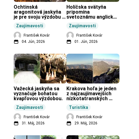
Ochtinská 
Holíčska svätyňa 
aragonitová jaskyňa 
pripomína 
je pre svoju výzdobu 
svetoznámu anglickú 
unikátnou jaskyňou 
pravekú stavbu.
Zaujímavosti
Zaujímavosti
vo svete.
František Kovár
František Kovár
04. Jún, 2026
01. Jún, 2026
Važecká jaskyňa sa 
Krakova hoľa je jeden 
vyznačuje bohatou 
z najzaujímavejších 
kvapľovou výzdobou.
nízkotatranských 
končiarov.
Zaujímavosti
Turistika
František Kovár
František Kovár
31. Máj, 2026
29. Máj, 2026