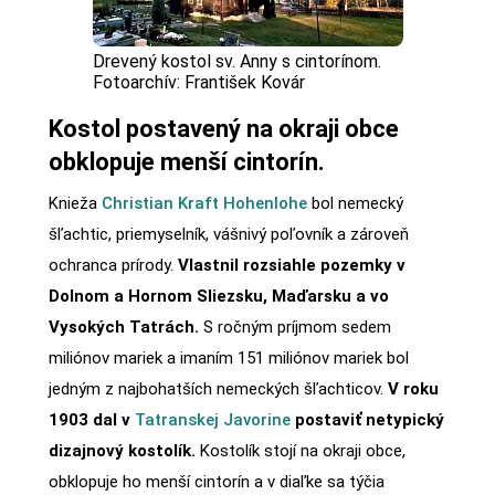
Drevený kostol sv. Anny s cintorínom.
Fotoarchív: František Kovár
Kostol postavený na okraji obce
obklopuje menší cintorín.
Knieža
Christian Kraft Hohenlohe
bol nemecký
šľachtic, priemyselník, vášnivý poľovník a zároveň
ochranca prírody.
Vlastnil rozsiahle pozemky v
Dolnom a Hornom Sliezsku, Maďarsku a vo
Vysokých Tatrách.
S ročným príjmom sedem
miliónov mariek a imaním 151 miliónov mariek bol
jedným z najbohatších nemeckých šľachticov.
V roku
1903 dal v
Tatranskej Javorine
postaviť netypický
dizajnový kostolík.
Kostolík stojí na okraji obce,
obklopuje ho menší cintorín a v diaľke sa týčia