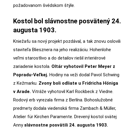
požadovanom švédskom štýle.
Kostol bol slávnostne posvätený 24.
augusta 1903.
Kniežaťu sa nový projekt pozdával, a tak znovu oslovili
staviteľa Bliesznera na jeho realizáciu. Hohenlohe
veľmi starostlivo a do detailov riešil interiérové
zariadenie kostola.
Oltár vyhotovil Peter Meyer z
Popradu-Veľkej.
Hodiny na veži dodal Pavol Schwing
z Kežmarku.
Zvony boli odliate u Fridricha Höniga
v Arade.
Vitráže vyhotovil Karl Rockbeck z Viedne.
Rodový erb vyrezala firma z Berlína. Bohoslužobné
predmety dodala viedenská firma Zambach & Müller,
Atelier für Kirchen Paramente. Drevený kostol svätej
Anny
slávnostne posvätili 24. augusta 1903.