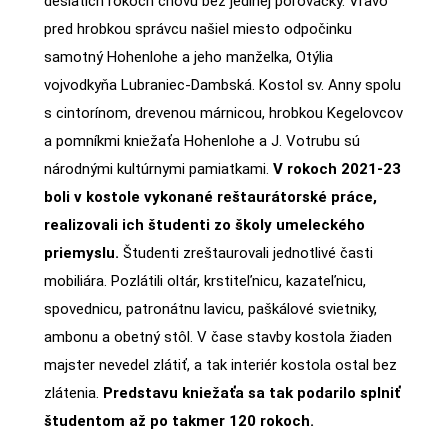
desiatich rokoch chovu bez jedinej poľovačky. Vľavo
pred hrobkou správcu našiel miesto odpočinku
samotný Hohenlohe a jeho manželka, Otýlia
vojvodkyňa Lubraniec-Dambská. Kostol sv. Anny spolu
s cintorínom, drevenou márnicou, hrobkou Kegelovcov
a pomníkmi kniežaťa Hohenlohe a J. Votrubu sú
národnými kultúrnymi pamiatkami.
V rokoch 2021-23
boli v kostole vykonané reštaurátorské práce,
realizovali ich
študenti zo školy umeleckého
priemyslu.
Študenti zreštaurovali jednotlivé časti
mobiliára. Pozlátili oltár, krstiteľnicu, kazateľnicu,
spovednicu, patronátnu lavicu, paškálové svietniky,
ambonu a obetný stôl. V čase stavby kostola žiaden
majster nevedel zlátiť, a tak interiér kostola ostal bez
zlátenia.
Predstavu kniežaťa sa tak podarilo splniť
študentom až po takmer 120 rokoch.