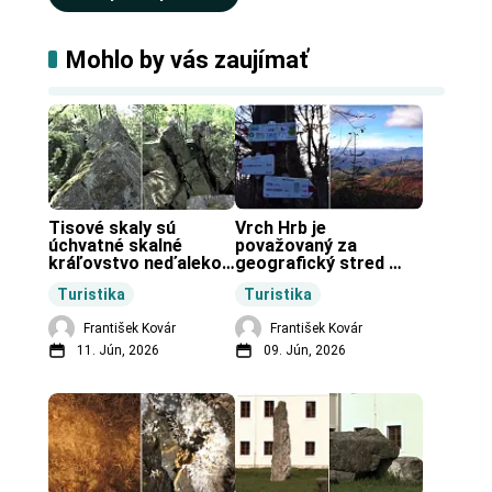
Mohlo by vás zaujímať
Tisové skaly sú 
Vrch Hrb je 
úchvatné skalné 
považovaný za 
kráľovstvo neďaleko 
geografický stred 
Zochovej chaty.
Slovenska.
Turistika
Turistika
František Kovár
František Kovár
11. Jún, 2026
09. Jún, 2026