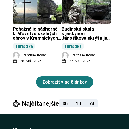
Peňažná je nádherné 
Budinská skala 
kráľovstvo skalných 
s jaskyňou 
obrov v Kremnických 
Jánošíkova skrýša je 
vrchoch.
turistická lokalita pri 
Turistika
Turistika
obci Budiná.
František Kovár
František Kovár
28. Máj, 2026
27. Máj, 2026
Zobraziť viac článkov
Najčítanejšie
3h
1d
7d