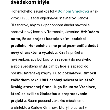
švédskom štýle.
Hohenloheho zaujal kostol v
Dolnom Smokovci
a tak
v roku 1900 zadal objednávku staviteľovi Jánovi
Blisznerovi, aby mu v podobnom duchu navrhol a
postavil nový kostol v Tatranskej Javorine.
Vzhľadom
na to, že sa projekt kostola veľmi podobal
predlohe, Hohenlohe si ho prial pozmeniť a dodať
nový charakter a výzdobu.
Knieža prišiel s
myšlienkou, aby bol kostol zasadený do nórskeho
alebo švédskeho štýlu, čím by lepšie zapadol do
horskej tatranskej krajiny.
Túto požiadavku tlmočil
začiatkom roka 1901 osobný sekretár kniežaťa
Drobig stavebnej firme Hugo Baum vo Vroclave,
ktorú oslovili so žiadosťou o prepracovanie
projektu.
Baum posunul zákazku miestnemu
architektovi Karlovi Klimmovi, ktorý ho upravil v