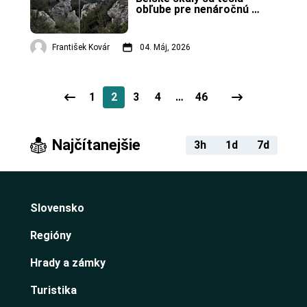
obľube pre nenáročnú 
turistiku a krásne výhľady.
František Kovár
04. Máj, 2026
1
2
3
4
…
46
Najčítanejšie
3h
1d
7d
Slovensko
Regióny
Hrady a zámky
Turistika