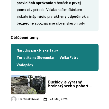
pravidlách správania
v horách a
prvej
pomoci
v prírode. Vďaka našim článkom
získate
inšpiráciu
pre
aktívny odpočinok
a
bezpečné
spoznávanie slovenskej prírody.
Obľúbené témy:
Národný park Nízke Tatry
Turistika na Slovensku
Veľká Fatra
Vodopády
Buchlov je výrazný 
bralnatý vrch v pohorí 
Vtáčnik.
František Kovár
24. Máj, 2026