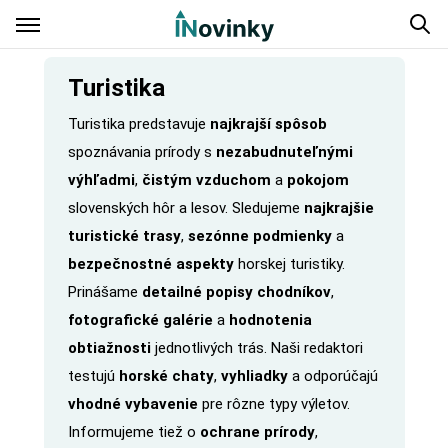
Turistika
Turistika predstavuje
najkrajší spôsob
spoznávania prírody s
nezabudnuteľnými
výhľadmi
,
čistým vzduchom
a
pokojom
slovenských hôr a lesov. Sledujeme
najkrajšie
turistické trasy
,
sezónne podmienky
a
bezpečnostné aspekty
horskej turistiky.
Prinášame
detailné popisy chodníkov
,
fotografické galérie
a
hodnotenia
obtiažnosti
jednotlivých trás. Naši redaktori
testujú
horské chaty
,
vyhliadky
a odporúčajú
vhodné vybavenie
pre rôzne typy výletov.
Informujeme tiež o
ochrane prírody
,