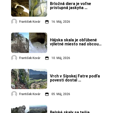
Brložná diera je voľne 
prístupná jaskyňa 
v Strážovských vrchoch.
František Kovár
16. Máj, 2026
Hájska skala je obľúbené 
výletné miesto nad obcou 
Ráztočno.
František Kovár
10. Máj, 2026
Vrch v Šípskej Fatre podľa 
povesti dostal 
pomenovanie podľa pyšnej 
povahy miestneho 
veľmoža.
František Kovár
05. Máj, 2026
Belské skaly sa tešia 