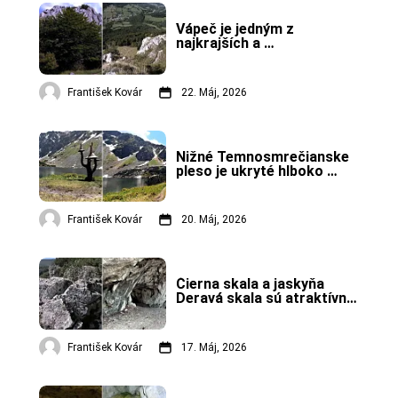
Vápeč je jedným z 
najkrajších a 
najatraktívnejších vrchov v 
Strážovských vrchoch.
František Kovár
22. Máj, 2026
Nižné Temnosmrečianske 
pleso je ukryté hlboko 
uprostred Vysokých Tatier.
František Kovár
20. Máj, 2026
Čierna skala a jaskyňa 
Deravá skala sú atraktívne 
miesta pri Plaveckom 
Mikuláši.
František Kovár
17. Máj, 2026