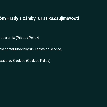
óny
Hrady a zámky
Turistika
Zaujímavosti
súkromia (Privacy Policy)
a portálu inovinky.sk (Terms of Service)
 súborov Cookies (Cookies Policy)
s