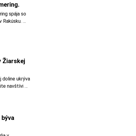
mering.
ng spája so 
 Rakúsku. 
áme aj na 
omenovanie 
blasť 
emnice, v 
 Žiarskej 
 doline ukrýva 
te navštívi 
 Tatier. 
m, široký je 
býva 
ňa v 