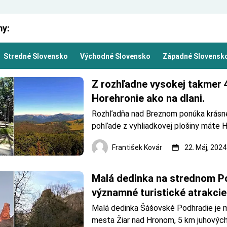
my:
Stredné Slovensko
Východné Slovensko
Západné Slovensk
Z rozhľadne vysokej takmer 
Horehronie ako na dlani.
Rozhľadňa nad Breznom ponúka krásne 
pohľade z vyhliadkovej plošiny máte H
na dlani. Vidíte aj na Nízke Tatry, Murá
František Kovár
22. Máj, 2024
Veporské vrchy. Vrchol rozhľadne je v
výške 805 m. Značenie smerovkami. Fo
František Kovár Rozh&#
Malá dedinka na strednom Po
významné turistické atrakcie
Malá dedinka Šášovské Podhradie je m
mesta Žiar nad Hronom, 5 km juhových