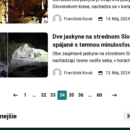
Slovenskom krase, nachádza sa v katas
Slavec v okrese Rožňava. Jaskyňu objav
František Kovár
14. Máj, 2024
jaskyniari z Rožňavy 21. novembra 195
raritou jaskyne sú biele brčká hrubé 2 
do 3 metrov. Unikátna vý
Dve jaskyne na strednom Slo
spájané s temnou minulosťou
Obe zaujímavé jaskyne na strednom Sl
nachádzajú tesne vedľa seba, v horác
Bystricou. Podľa archeologických nál
František Kovár
13. Máj, 2024
predpokladať, že sa tu praktizovali obet
alebo dokonca rituálny kanibalizmus. V
do Kaplnky. Fotoarchív: Fr
1
…
32
33
34
35
36
…
60
nejšie
3