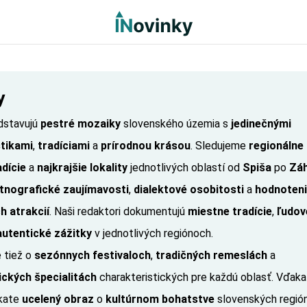
y
dstavujú
pestré mozaiky
slovenského územia s
jedinečnými
stikami
,
tradíciami
a
prírodnou krásou
. Sledujeme
regionálne 
adície
a
najkrajšie lokality
jednotlivých oblastí od
Spiša
po
Záh
tnografické zaujímavosti
,
dialektové osobitosti
a
hodnoten
h atrakcií
. Naši redaktori dokumentujú
miestne tradície
,
ľudov
autentické zážitky
v jednotlivých regiónoch.
 tiež o
sezónnych festivaloch
,
tradičných remeslách
a
ckých špecialitách
charakteristických pre každú oblasť. Vďaka
skate
ucelený obraz
o
kultúrnom bohatstve
slovenských región