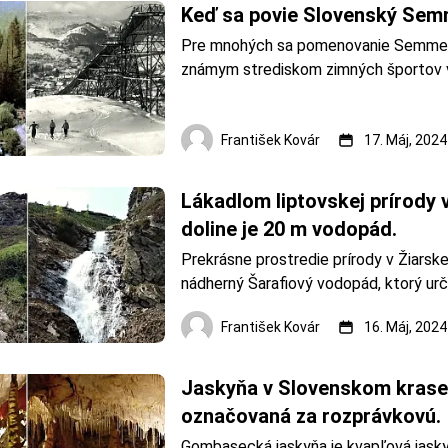
Keď sa povie Slovenský Sem
Pre mnohých sa pomenovanie Semmeri
známym strediskom zimných športov v
Pritom možno netušia že Semmering m
Slovensku, v Kremnických vrchoch. P
Slovenský Semmering sa vzťahuje na o
František Kovár
17. Máj, 2024
Kremnice. Častý námet pohľadníc z Kr
minulosti
Lákadlom liptovskej prírody v
doline je 20 m vodopád.
Prekrásne prostredie prírody v Žiarskej
nádherný Šarafiový vodopád, ktorý urči
každý návštevník tejto časti Západných
František Kovár
16. Máj, 2024
Kaskádový vodopád dosahuje výšku 20 
okolo 1 m. &
Jaskyňa v Slovenskom krase 
označovaná za rozprávkovú.
Gombasecká jaskyňa je kvapľová jasky