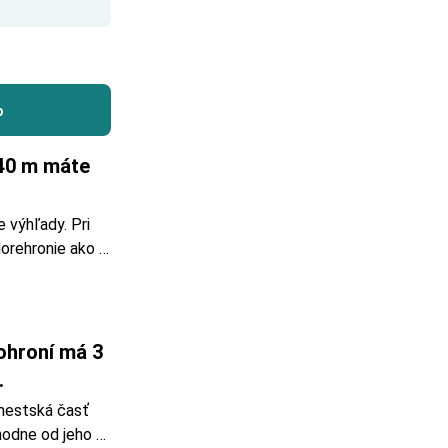
o
40 m máte 
výhľady. Pri 
orehronie ako 
nsku planinu a 
 nadmorskej 
toarchív: 
hroní má 3 
.
estská časť 
odne od jeho 