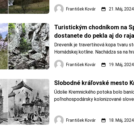
centra. Leží na severnom okraji Štiavni
František Kovár
21. Máj, 2024
na ľavom brehu Hrona, pri jeho sútoku 
potokom, v nadmorskej výške 270 m. H
Fotoarch&i
Turistickým chodníkom na Spi
dostanete do pekla aj do raja
Dreveník je travertínová kopa tvaru sto
Hornádskej kotline. Nachádza sa na hra
okresov Spišská Nová Ves a Levoča. Ú
František Kovár
19. Máj, 2024
rozlohou 1 018 186 m² je chránené od 
roku 1953 bolo vyhlásené za Národnú p
rezerváciu. Spolu s neď
Slobodné kráľovské mesto K
Údolie Kremnického potoka bolo baníck
poľnohospodársky kolonizované slove
nemeckým obyvateľstvom. Vznik slob
kráľovského mesta Kremnica je spoje
17. november 1328, kedy uhorský kráľ 
František Kovár
18. Máj, 2024
Anjou vydal osade Cremychbana privile