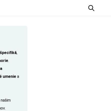
špecifiká
,
orie
.
ia
é umenie
a
 našim
ov.