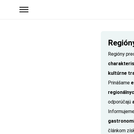
Región
Regióny pre
charakteri
kultúrne tr
Prinášame
e
regionálnyc
odporúčajú
Informujeme
gastronomi
článkom zí