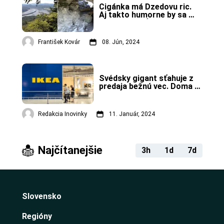
Cigánka má Dzedovu ric. 
Aj takto humorne by sa 
dalo povedať o vrchu nad 
Nosickou priehradou.
František Kovár
08. Jún, 2024
Švédsky gigant sťahuje z 
predaja bežnú vec. Doma 
ju majú aj Slováci
Redakcia Inovinky
11. Január, 2024
Najčítanejšie
3h
1d
7d
Slovensko
Regióny