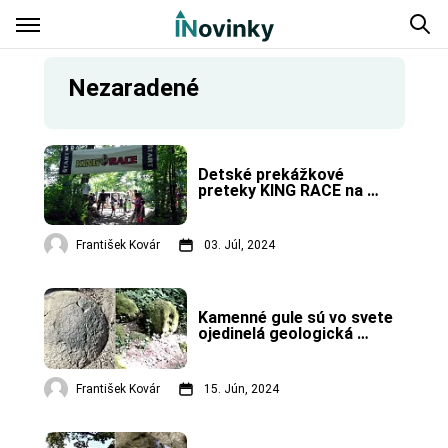
Nezaradené
Detské prekážkové 
preteky KING RACE na 
hrade Revište. VIDEO
František Kovár
03. Júl, 2024
Kamenné gule sú vo svete 
ojedinelá geologická 
rarita. Na Slovensku máme 
tri takéto lokality.
František Kovár
15. Jún, 2024