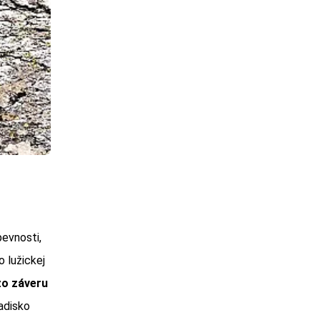
pevnosti,
o lužickej
zo záveru
adisko