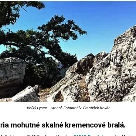
Veľký Lysec – vrchol. Fotoarchív: František Kovár
oria mohutné skalné kremencové bralá.