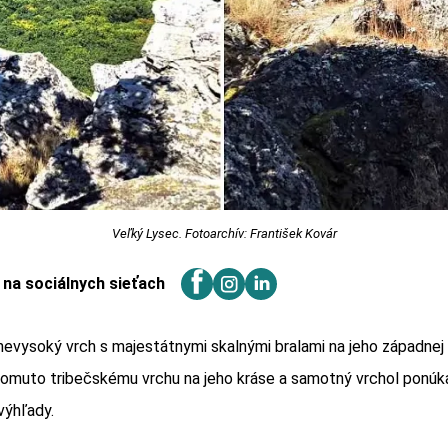
Veľký Lysec. Fotoarchív: František Kovár
j na sociálnych sieťach
nevysoký vrch s majestátnymi skalnými bralami na jeho západnej 
tomuto tribečskému vrchu na jeho kráse a samotný vrchol ponúk
výhľady.