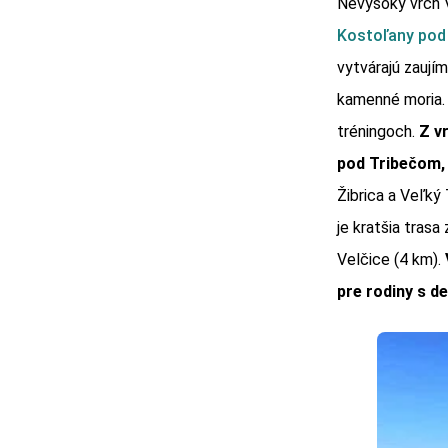
Nevysoký vrch 
Kostoľany pod
vytvárajú zaují
kamenné moria. 
tréningoch.
Z v
pod Tribečom,
Žibrica a Veľký
je kratšia tras
Velčice (4 km).
pre rodiny s de