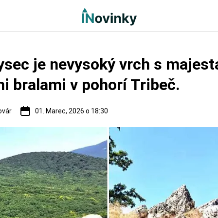
ysec je nevysoký vrch s majes
i bralami v pohorí Tribeč.
ovár
01. Marec, 2026 o 18:30