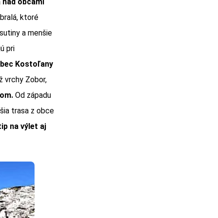
a nad obcami
ralá, ktoré
 sutiny a menšie
ú pri
obec Kostoľany
ž vrchy Zobor,
com.
Od západu
šia trasa z obce
p na výlet aj