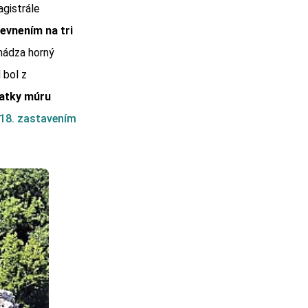
agistrále
evnením na tri
hádza horný
 bol z
atky múru
18. zastavením