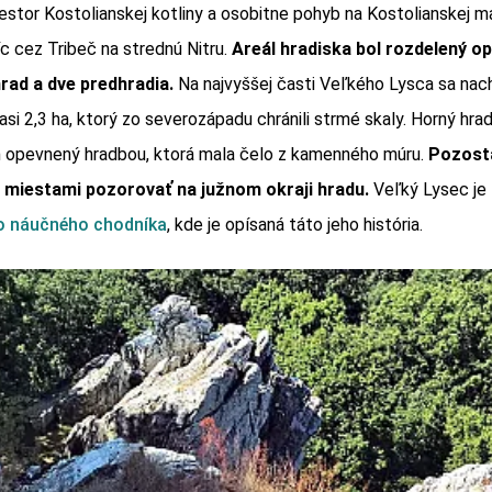
iestor Kostolianskej kotliny a osobitne pohyb na Kostolianskej m
c cez Tribeč na strednú Nitru.
Areál hradiska bol rozdelený op
hrad a dve predhradia.
Na najvyššej časti Veľkého Lysca sa nac
asi 2,3 ha, ktorý zo severozápadu chránili strmé skaly. Horný hrad
n opevnený hradbou, ktorá mala čelo z kamenného múru.
Pozost
miestami pozorovať na južnom okraji hradu.
Veľký Lysec je
o náučného chodníka
, kde je opísaná táto jeho história.