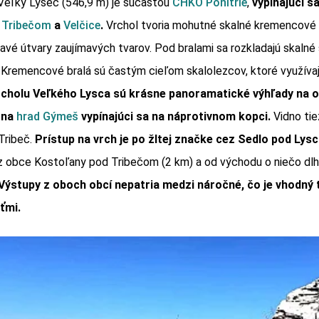
Veľký Lysec (546,9 m) je súčasťou
CHKO Ponitrie
,
vypínajúci s
 Tribečom
a
Velčice
.
Vrchol tvoria mohutné skalné kremencové b
mavé útvary zaujímavých tvarov. Pod bralami sa rozkladajú skalné
Kremencové bralá sú častým cieľom skalolezcov, ktoré využívaj
rcholu Veľkého Lysca sú krásne panoramatické výhľady na 
 na
hrad Gýmeš
vypínajúci sa na náprotivnom kopci.
Vidno tie
 Tribeč.
Prístup na vrch je po žltej značke cez Sedlo pod Lys
a z obce Kostoľany pod Tribečom (2 km) a od východu o niečo dlh
Výstupy z oboch obcí nepatria medzi náročné, čo je vhodný ti
ťmi.