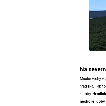
Na severno
Mnohé vrchy v p
hradiská. Tak to
kultúry.
Hradisk
neskorej doby 