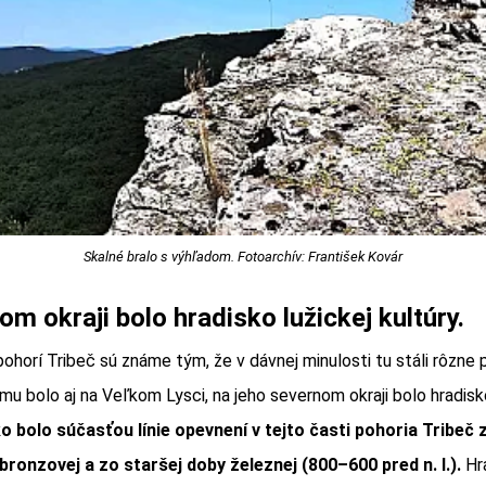
Skalné bralo s výhľadom. Fotoarchív: František Kovár
m okraji bolo hradisko lužickej kultúry.
ohorí Tribeč sú známe tým, že v dávnej minulosti tu stáli rôzne 
mu bolo aj na Veľkom Lysci, na jeho severnom okraji bolo hradisk
o bolo súčasťou línie opevnení v tejto časti pohoria Tribeč 
bronzovej a zo staršej doby železnej (800–600 pred n. l.).
Hr