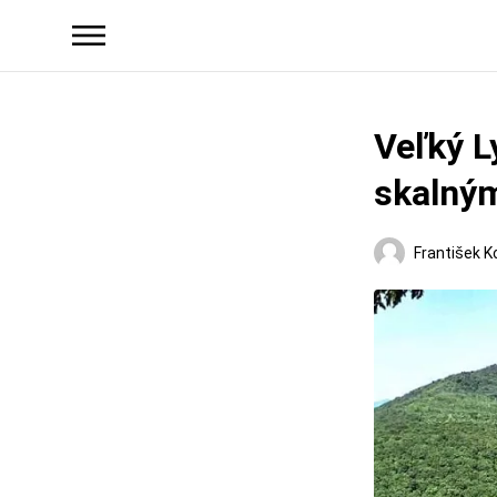
Veľký L
skalným
František K
Regióny