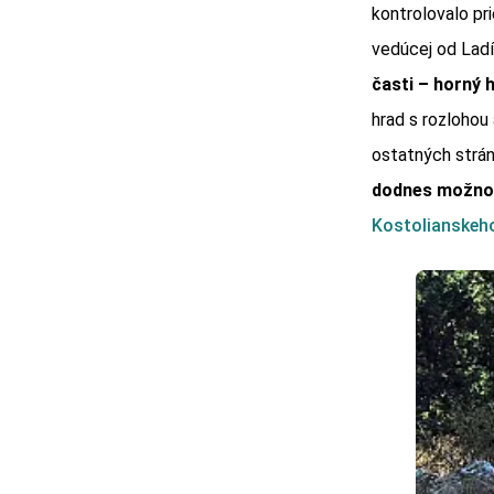
kontrolovalo pr
vedúcej od Ladí
časti – horný 
hrad s rozlohou 
ostatných strá
dodnes možno 
Kostolianskeh