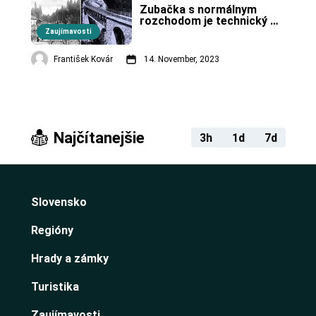
Zubačka s normálnym 
rozchodom je technický 
unikát v Európe.
Zaujímavosti
František Kovár
14. November, 2023
Najčítanejšie
3h
1d
7d
Slovensko
Regióny
Hrady a zámky
Turistika
Zaujímavosti