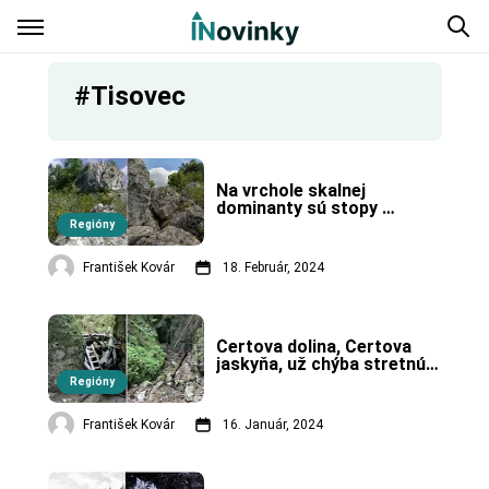
#Tisovec
Na vrchole skalnej 
dominanty sú stopy 
osídlenia z doby kamennej 
Regióny
aj ruiny stredovekého 
hradu.
František Kovár
18. Február, 2024
Čertova dolina, Čertova 
jaskyňa, už chýba stretnúť 
len samotného čerta, 
Regióny
v doline neďaleko Tisovca.
František Kovár
16. Január, 2024