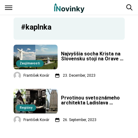
#kaplnka
Najvyššia socha Krista na 
Slovensku stojí na Orave a 
je jednou z troch na svete.
Zaujímavosti
František Kovár
23. December, 2023
Prvotinou svetoznámeho 
architekta Ladislava 
Hudeca bola kaplnka.
Regióny
František Kovár
26. September, 2023