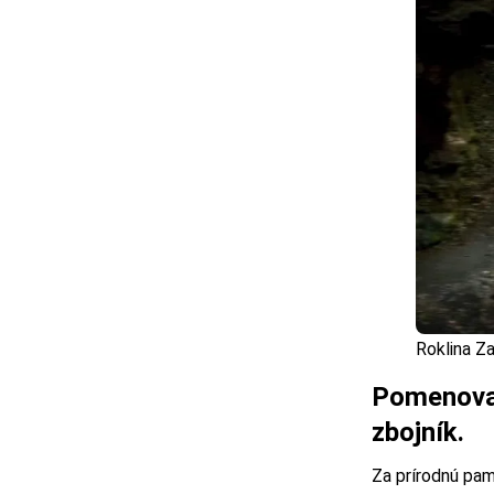
Roklina Za
Pomenovan
zbojník.
Za prírodnú pam