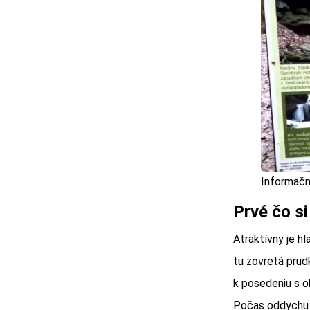
Informačn
Prvé čo si
Atraktívny je hl
tu zovretá prud
k posedeniu s o
Počas oddychu s