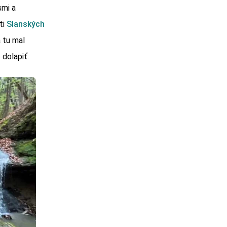
smi a
ti
Slanských
 tu mal
 dolapiť.