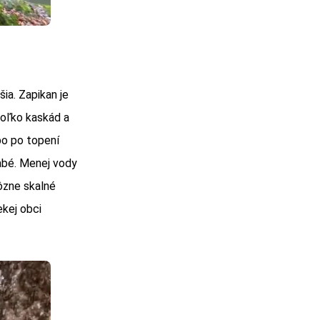
ia. Zapikan je
koľko kaskád a
bo po topení
abé. Menej vody
rôzne skalné
ekej obci