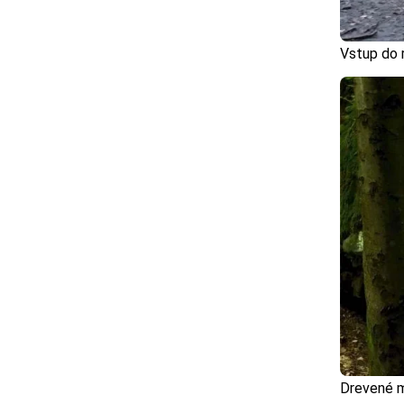
Vstup do r
Drevené m