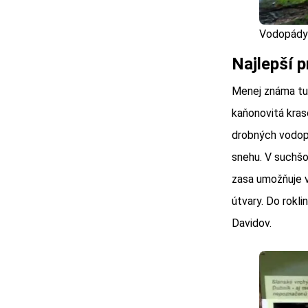
Vodopády v
Najlepší p
Menej známa tur
kaňonovitá kras
drobných vodopá
snehu. V suchš
zasa umožňuje v
útvary. Do rokli
Davidov.