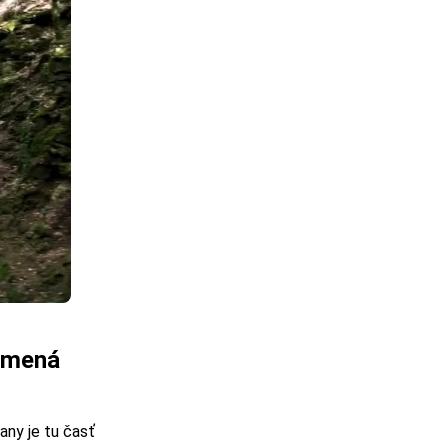
amená
ny je tu časť