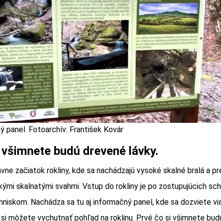
ý panel. Fotoarchív: František Kovár
 všimnete budú drevené lávky.
avne začiatok rokliny, kde sa nachádzajú vysoké skalné bralá a pre
kými skalnatými svahmi. Vstup do rokliny je po zostupujúcich s
hniskom. Nachádza sa tu aj informačný panel, kde sa dozviete via
i môžete vychutnať pohľad na roklinu. Prvé čo si všimnete budú