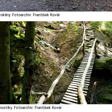
okliny. Fotoarchív: František Kovár
ostíky. Fotoarchív: František Kovár