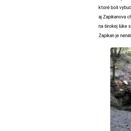
ktoré boli vybu
aj Zapikanova ch
na širokej lúke
Zapikan je nenár