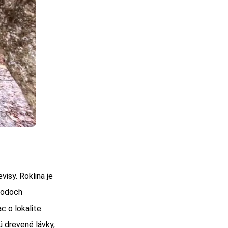
visy. Roklina je
chodoch
c o lokalite.
 drevené lávky,