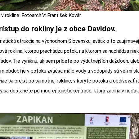
 rokline. Fotoarchív: František Kovár
rístup do rokliny je z obce Davidov.
istická atrakcia na východnom Slovensku, avšak o to zaujímavejš
ová roklina, ktorou prechádza potok, na ktorom sa nachádza nie
dov. Tie vyniknú, ak sem prídete po výdatnejších dažďoch, ale
om období je v potoku zväčša málo vody a vodopády sú veľmi sl
iac sa prejsť po samotnej rokline, v koryte potoka a obdivovať 
ny sa dostanete po modrej turistickej trase, ktorá začína v neďal