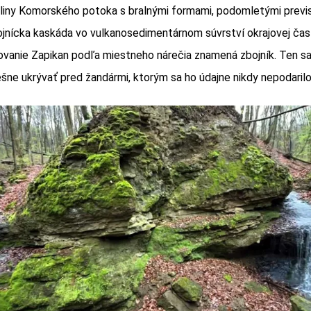
liny Komorského potoka s bralnými formami, podomletými previ
nícka kaskáda vo vulkanosedimentárnom súvrství okrajovej čas
vanie Zapikan podľa miestneho nárečia znamená zbojník. Ten sa
ešne ukrývať pred žandármi, ktorým sa ho údajne nikdy nepodarilo