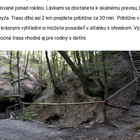
dované ponad roklinu. Lávkami sa dostanete k skalnému previsu, 
yža. Trasu dlhú asi 2 km prejdete približne za 30 min.. Približne v 
 s krásnymi výhľadmi si môžete posedieť v altánku s ohniskom. Výl
očná trasa vhodná aj pre rodiny s deťmi.