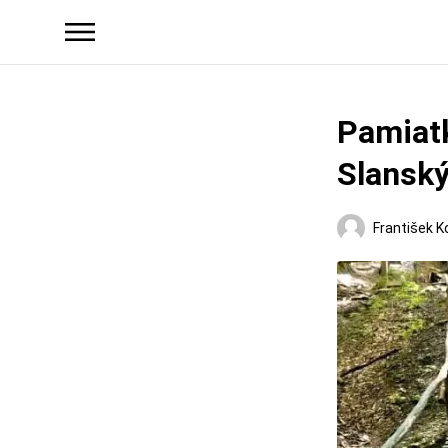
Pamiatk
Slanský
František K
Regióny