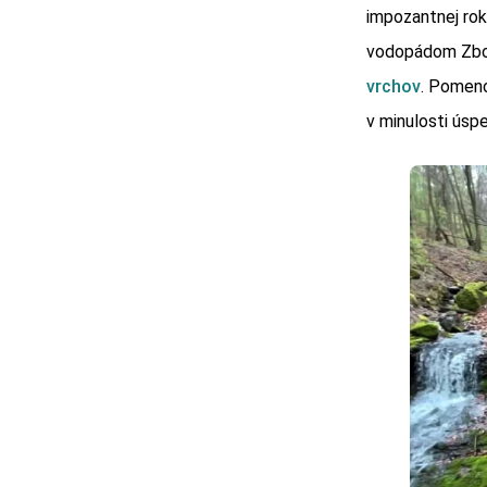
impozantnej rok
vodopádom Zboj
vrchov
. Pomeno
v minulosti úsp