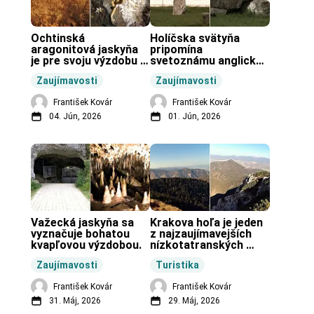
Ochtinská 
Holíčska svätyňa 
aragonitová jaskyňa 
pripomína 
je pre svoju výzdobu 
svetoznámu anglickú 
unikátnou jaskyňou 
pravekú stavbu.
Zaujímavosti
Zaujímavosti
vo svete.
František Kovár
František Kovár
04. Jún, 2026
01. Jún, 2026
Važecká jaskyňa sa 
Krakova hoľa je jeden 
vyznačuje bohatou 
z najzaujímavejších 
kvapľovou výzdobou.
nízkotatranských 
končiarov.
Zaujímavosti
Turistika
František Kovár
František Kovár
31. Máj, 2026
29. Máj, 2026