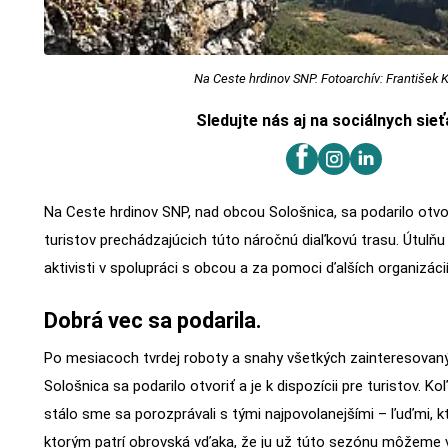
Na Ceste hrdinov SNP. Fotoarchív: František 
Sledujte nás aj na sociálnych sie
Na Ceste hrdinov SNP, nad obcou Sološnica, sa podarilo otvor
turistov prechádzajúcich túto náročnú diaľkovú trasu. Útulňu
aktivisti v spolupráci s obcou a za pomoci ďalších organizácií
Dobrá vec sa podarila.
Po mesiacoch tvrdej roboty a snahy všetkých zainteresovan
Sološnica sa podarilo otvoriť a je k dispozícii pre turistov. Ko
stálo sme sa porozprávali s tými najpovolanejšími – ľuďmi, kt
ktorým patrí obrovská vďaka, že ju už túto sezónu môžeme v