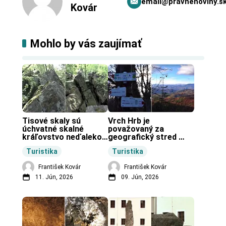
email@pravnenoviny.s
Kovár
Mohlo by vás zaujímať
Tisové skaly sú 
Vrch Hrb je 
úchvatné skalné 
považovaný za 
kráľovstvo neďaleko 
geografický stred 
Zochovej chaty.
Slovenska.
Turistika
Turistika
František Kovár
František Kovár
11. Jún, 2026
09. Jún, 2026