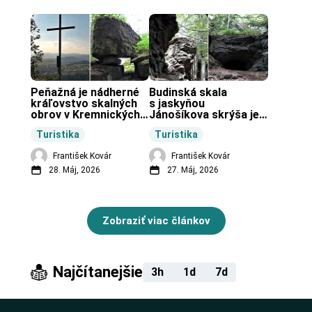
Peňažná je nádherné 
Budinská skala 
kráľovstvo skalných 
s jaskyňou 
obrov v Kremnických 
Jánošíkova skrýša je 
vrchoch.
turistická lokalita pri 
Turistika
Turistika
obci Budiná.
František Kovár
František Kovár
28. Máj, 2026
27. Máj, 2026
Zobraziť viac článkov
Najčítanejšie
3h
1d
7d