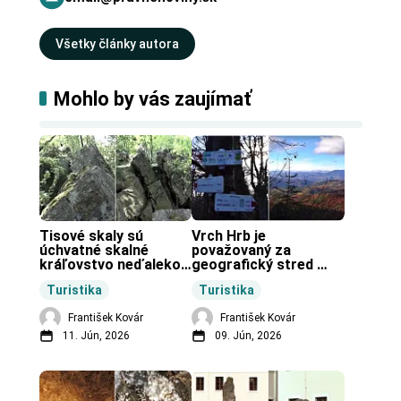
Všetky články autora
Mohlo by vás zaujímať
Tisové skaly sú 
Vrch Hrb je 
úchvatné skalné 
považovaný za 
kráľovstvo neďaleko 
geografický stred 
Zochovej chaty.
Slovenska.
Turistika
Turistika
František Kovár
František Kovár
11. Jún, 2026
09. Jún, 2026