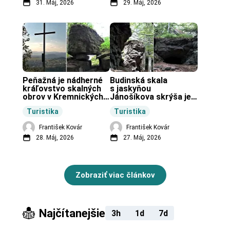
31. Máj, 2026
29. Máj, 2026
Peňažná je nádherné 
Budinská skala 
kráľovstvo skalných 
s jaskyňou 
obrov v Kremnických 
Jánošíkova skrýša je 
vrchoch.
turistická lokalita pri 
Turistika
Turistika
obci Budiná.
František Kovár
František Kovár
28. Máj, 2026
27. Máj, 2026
Zobraziť viac článkov
Najčítanejšie
3h
1d
7d