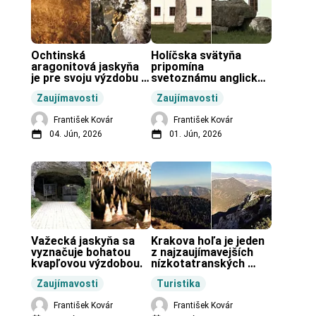
Ochtinská 
Holíčska svätyňa 
aragonitová jaskyňa 
pripomína 
je pre svoju výzdobu 
svetoznámu anglickú 
unikátnou jaskyňou 
pravekú stavbu.
Zaujímavosti
Zaujímavosti
vo svete.
František Kovár
František Kovár
04. Jún, 2026
01. Jún, 2026
Važecká jaskyňa sa 
Krakova hoľa je jeden 
vyznačuje bohatou 
z najzaujímavejších 
kvapľovou výzdobou.
nízkotatranských 
končiarov.
Zaujímavosti
Turistika
František Kovár
František Kovár