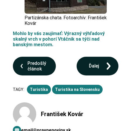
Partizánska chata. Fotoarchív: František
Kovár
Mohlo by vás zaujímať: Výrazný výhľadový
skalný vrch v pohorí Vtáčnik sa týči nad
banským mestom.
Predošlý
Ďalej
článok
TAGY:
Turistika
Turistika na Slovensku
František Kovár
email@pravnenoviny.sk