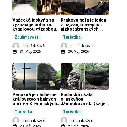
Važecká jaskyňa sa 
Krakova hoľa je jeden 
vyznačuje bohatou 
z najzaujímavejších 
kvapľovou výzdobou.
nízkotatranských 
končiarov.
Zaujímavosti
Turistika
František Kovár
František Kovár
31. Máj, 2026
29. Máj, 2026
Peňažná je nádherné 
Budinská skala 
kráľovstvo skalných 
s jaskyňou 
obrov v Kremnických 
Jánošíkova skrýša je 
vrchoch.
turistická lokalita pri 
Turistika
Turistika
obci Budiná.
František Kovár
František Kovár
28. Máj, 2026
27. Máj, 2026