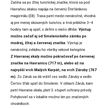
Začína sa po žltej turistickej značke, ktorá sa pod
Havraňou skalou napája na červenú Štefánikovu
magistrálu (E8). Trasa patrí medzi nenáročné, vhodná
aj pre menej skúsených turistov, a trvá približne 3–4
hodiny tam aj späť, s deťmi o niečo dlhšie.
Výstup
možno začať aj od Smolenického zámku po
modrej, žltej a červenej značke.
Výstup je
nenáročný, zvládnu ho všetky vekové kategórie.
Z Havranej skaly možno pokračovať po červenej
značke na Havranicu (717 m), alebo až na
najvyšší vrch Malých Karpát, na vrch Záruby (767
m).
Zo Zárub sa dá vrátiť cez sedlo Záruby a sedlo
Čertov žľab späť do Smoleníc. V oblasti Zárub, kam
patrí Havrania skala, platí 5. stupeň ochrany prírody.
Pohybovať sa v lokalite možno len po značených
chodníkoch.