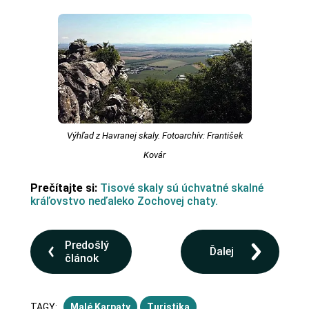
Výhľad z Havranej skaly. Fotoarchív: František
Kovár
Prečítajte si:
Tisové skaly sú úchvatné skalné
kráľovstvo neďaleko Zochovej chaty.
Predošlý
Ďalej
článok
TAGY:
Malé Karpaty
Turistika