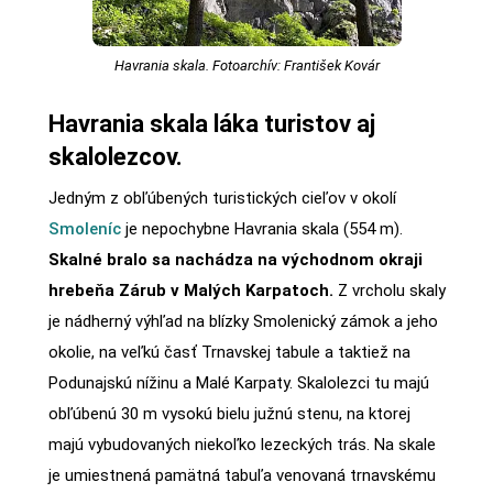
Havrania skala. Fotoarchív: František Kovár
Havrania skala láka turistov aj
skalolezcov.
Jedným z obľúbených turistických cieľov v okolí
Smoleníc
je nepochybne Havrania skala (554 m).
Skalné bralo sa nachádza na východnom okraji
hrebeňa Zárub v Malých Karpatoch.
Z vrcholu skaly
je nádherný výhľad na blízky Smolenický zámok a jeho
okolie, na veľkú časť Trnavskej tabule a taktiež na
Podunajskú nížinu a Malé Karpaty. Skalolezci tu majú
obľúbenú 30 m vysokú bielu južnú stenu, na ktorej
majú vybudovaných niekoľko lezeckých trás. Na skale
je umiestnená pamätná tabuľa venovaná trnavskému