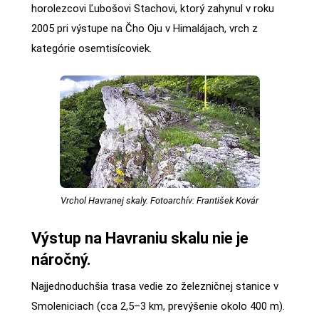
horolezcovi Ľubošovi Stachovi, ktorý zahynul v roku
2005 pri výstupe na Čho Oju v Himalájach, vrch z
kategórie osemtisícoviek.
Vrchol Havranej skaly. Fotoarchív: František Kovár
Výstup na Havraniu skalu nie je
náročný.
Najjednoduchšia trasa vedie zo železničnej stanice v
Smoleniciach (cca 2,5–3 km, prevýšenie okolo 400 m).