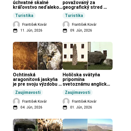
úchvatné skalné 
považovaný za 
kráľovstvo neďaleko 
geografický stred 
Zochovej chaty.
Slovenska.
Turistika
Turistika
František Kovár
František Kovár
11. Jún, 2026
09. Jún, 2026
Ochtinská 
Holíčska svätyňa 
aragonitová jaskyňa 
pripomína 
je pre svoju výzdobu 
svetoznámu anglickú 
unikátnou jaskyňou 
pravekú stavbu.
Zaujímavosti
Zaujímavosti
vo svete.
František Kovár
František Kovár
04. Jún, 2026
01. Jún, 2026