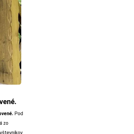
vené.
ovené.
Pod
á zo
ávštevníkov