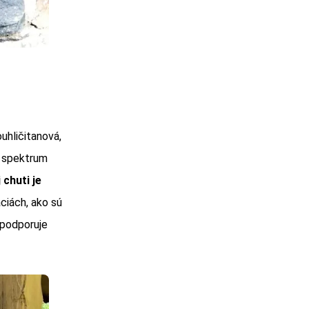
uhličitanová,
é spektrum
chuti je
iách, ako sú
 podporuje