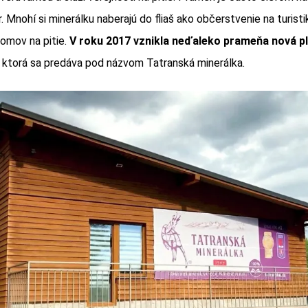
 Mnohí si minerálku naberajú do fliaš ako občerstvenie na turistiku
 domov na pitie.
V roku 2017 vznikla neďaleko prameňa nová p
, ktorá sa predáva pod názvom Tatranská minerálka.