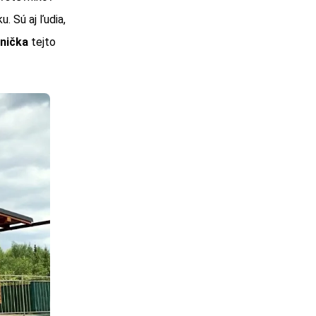
. Sú aj ľudia,
lnička
tejto