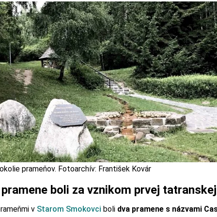
okolie prameňov. Fotoarchív: František Kovár
 pramene boli za vznikom prvej tatranskej
prameňmi v
Starom Smokovci
boli
dva pramene s názvami Cast