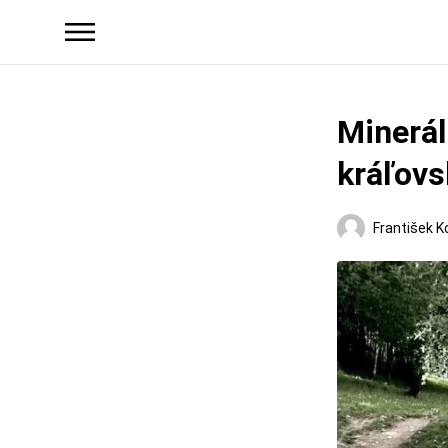
Minerál
kráľovs
František K
Regióny