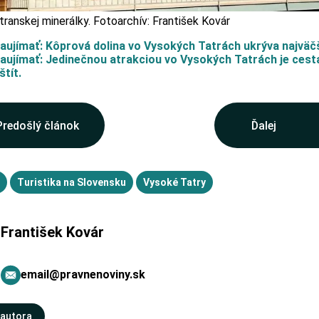
transkej minerálky. Fotoarchív: František Kovár
aujímať: Kôprová dolina vo Vysokých Tatrách ukrýva najväč
aujímať: Jedinečnou atrakciou vo Vysokých Tatrách je cest
štít.
Predošlý článok
Ďalej
Turistika na Slovensku
Vysoké Tatry
František Kovár
email@pravnenoviny.sk
 autora