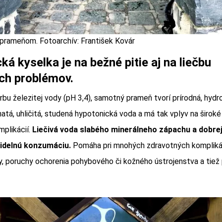
 prameňom. Fotoarchív: František Kovár
 kyselka je na bežné pitie aj na liečbu
ch problémov.
rbu železitej vody (pH 3,4), samotný prameň tvorí prírodná, hydro
tá, uhličitá, studená hypotonická voda a má tak vplyv na širok
plikácií.
Liečivá voda slabého minerálneho zápachu a dobrej 
videlnú konzumáciu.
Pomáha pri mnohých zdravotných komplikác
, poruchy ochorenia pohybového či kožného ústrojenstva a tiež