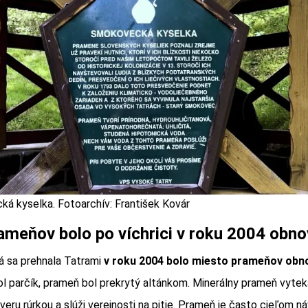
á kyselka. Fotoarchív: František Kovár
ameňov bolo po víchrici v roku 2004 obno
rá sa prehnala Tatrami
v roku 2004 bolo miesto prameňov obn
l parčík, prameň bol prekrytý altánkom. Minerálny prameň vytek
eru rúrkou a slúži verejnosti na pitie. Prameň je často cieľom n