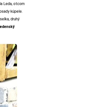
ola Leda, otcom
 osady kúpele.
selka, druhý
viedenský