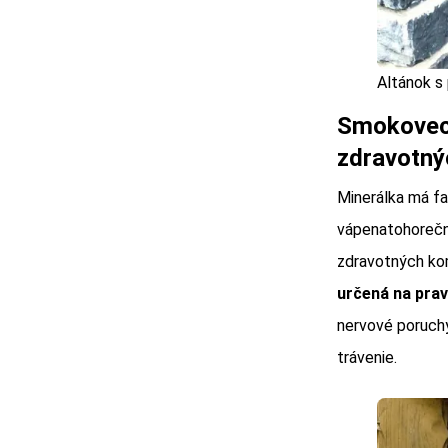
Altánok s
Smokovecká
zdravotný
Minerálka má fa
vápenatohorečna
zdravotných kom
určená na pra
nervové poruchy
trávenie.