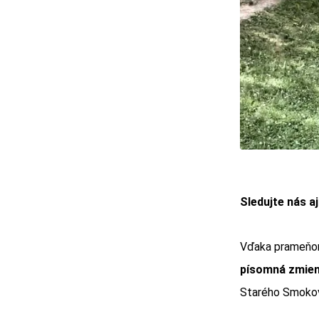
Sledujte nás a
Vďaka prameňom
písomná zmien
Starého Smokov