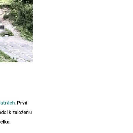
atrách
.
Prvá
dol k založeniu
elka.