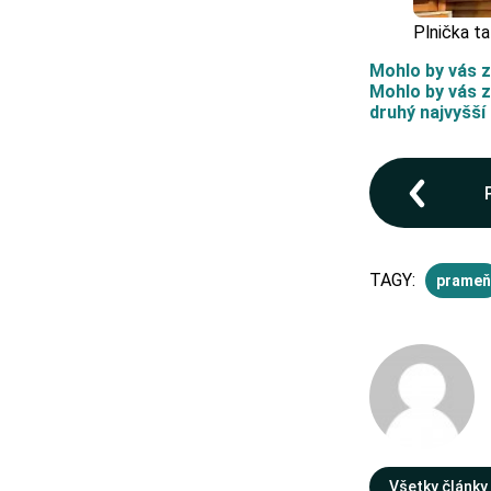
Plnička ta
Mohlo by vás z
Mohlo by vás z
druhý najvyšší 
TAGY:
prameň
Všetky články