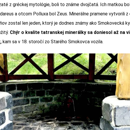
zaté z gréckej mytológie, boli to známe dvojčatá. Ich matkou b
dareus a otcom Polluxa bol Zeus. Minerálne pramene vytvorili z
ov zostal len jeden, ktorý je dodnes známy ako Smokovecká ky
žitý.
Chýr o kvalite tatranskej minerálky sa doniesol až na 
,
kam sa v 18. storočí zo Starého Smokovca vozila.