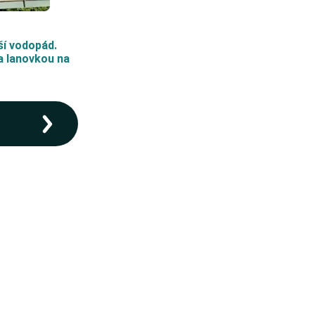
ší vodopád.
a lanovkou na