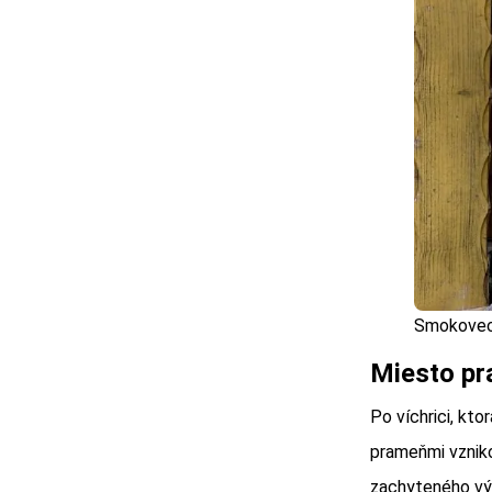
Smokoveck
Miesto pr
Po víchrici, kto
prameňmi vzniko
zachyteného výv