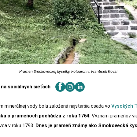
Prameň Smokoveckej kyselky. Fotoarchív: František Kovár
j na sociálnych sieťach
 minerálnej vody bola založená najstaršia osada vo
Vysokých T
ka o prameňoch pochádza z roku 1764.
Význam prameňov vie
ca v roku 1793.
Dnes je prameň známy ako Smokovecká kys