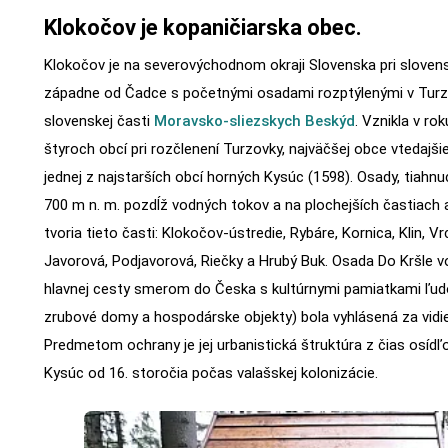
Klokočov je kopaničiarska obec.
Klokočov je na severovýchodnom okraji Slovenska pri slovens
západne od Čadce s početnými osadami rozptýlenými v Turzo
slovenskej časti
Moravsko-sliezskych Beskýd
. Vznikla v ro
štyroch obcí pri rozčlenení Turzovky, najväčšej obce vtedaj
jednej z najstarších obcí horných Kysúc (1598). Osady, tiahn
700 m n. m. pozdĺž vodných tokov a na plochejších častiach a
tvoria tieto časti: Klokočov-ústredie, Rybáre, Kornica, Klin, Vr
Javorová, Podjavorová, Riečky a Hrubý Buk. Osada Do Kršle v
hlavnej cesty smerom do Česka s kultúrnymi pamiatkami ľudo
zrubové domy a hospodárske objekty) bola vyhlásená za vid
Predmetom ochrany je jej urbanistická štruktúra z čias osídľ
Kysúc od 16. storočia počas valašskej kolonizácie.