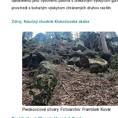
ojedinelého javu flyšového pásma s unikátnym výskytom guľo
prostredí s bohatým výskytom chránených druhov rastlín.
Zdroj: Náučný chodník Klokočovské skálie
Pieskovcové útvary. Fotoarchív: František Kovár