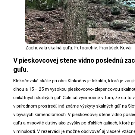
Zachovalá skalná guľa. Fotoarchív: František Kovár
V pieskovcovej stene vidno poslednú z
guľu.
Klokočovské skálie pri obci Klokočov je lokalita, ktorá je za
dlhou a 15 – 25 m vysokou pieskovcovo-zlepencovou skalno
unikátnych skalných gúľ. Gule sú výnimočné v tom, že sa tu 
v prírodnom prostredí, iné známe výskyty skalných gúľ na Sl
v bývalých kameňolomoch. V pieskovcovej stene vidno pos
guľu a misovité dutiny ako zvyšky po ďalších guliach, ktoré p
v minulosti. V rezervácii je možné obdivovať aj viaceré vzácne