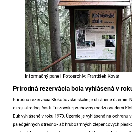
Informačný panel. Fotoarchív: František Kovár
Prírodná rezervácia bola vyhlásená v rok
Prírodná rezervácia Klokočovské skálie je chránené územie.
okraji strednej časti Turzovskej vrchoviny medzi osadami Kl
Buk vyhlásené v roku 1973. Územie je vyhlásené na ochranu vý
paleógénnych stredno- až hrubozrnných zlepencových piesk