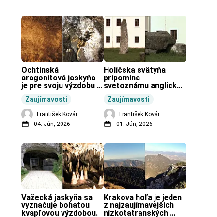
Ochtinská 
Holíčska svätyňa 
aragonitová jaskyňa 
pripomína 
je pre svoju výzdobu 
svetoznámu anglickú 
unikátnou jaskyňou 
pravekú stavbu.
Zaujímavosti
Zaujímavosti
vo svete.
František Kovár
František Kovár
04. Jún, 2026
01. Jún, 2026
Važecká jaskyňa sa 
Krakova hoľa je jeden 
vyznačuje bohatou 
z najzaujímavejších 
kvapľovou výzdobou.
nízkotatranských 