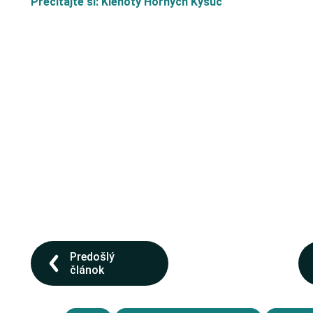
Prečítajte si: Klenoty Horných Kysúc
Predošlý
článok