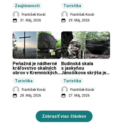
končiarov.
Zaujímavosti
Turistika
František Kovár
František Kovár
31. Máj, 2026
29. Máj, 2026
Peňažná je nádherné 
Budinská skala 
kráľovstvo skalných 
s jaskyňou 
obrov v Kremnických 
Jánošíkova skrýša je 
vrchoch.
turistická lokalita pri 
Turistika
Turistika
obci Budiná.
František Kovár
František Kovár
28. Máj, 2026
27. Máj, 2026
Zobraziť viac článkov