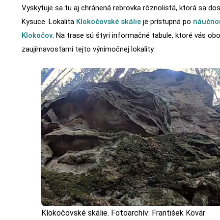
Vyskytuje sa tu aj chránená rebrovka rôznolistá, ktorá sa d
Kysuce. Lokalita
Klokočovské skálie
je prístupná po
náučno
Klokočov
. Na trase sú štyri informačné tabule, ktoré vás ob
zaujímavosťami tejto výnimočnej lokality.
Klokočovské skálie. Fotoarchív: František Kovár