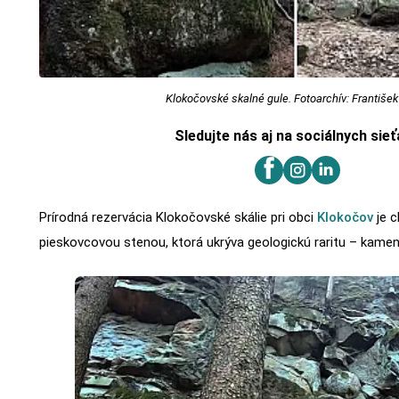
Klokočovské skalné gule. Fotoarchív: František
Sledujte nás aj na sociálnych sie
Prírodná rezervácia Klokočovské skálie pri obci
Klokočov
je c
pieskovcovou stenou, ktorá ukrýva geologickú raritu – kamen