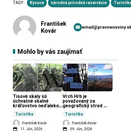
TAGY:
Kysuce
národná prírodná rezervácia
Turistik
František
email@pravnenoviny.s
Kovár
Mohlo by vás zaujímať
Tisové skaly sú 
Vrch Hrb je 
úchvatné skalné 
považovaný za 
kráľovstvo neďaleko 
geografický stred 
Zochovej chaty.
Slovenska.
Turistika
Turistika
František Kovár
František Kovár
11. Jún, 2026
09. Jún, 2026