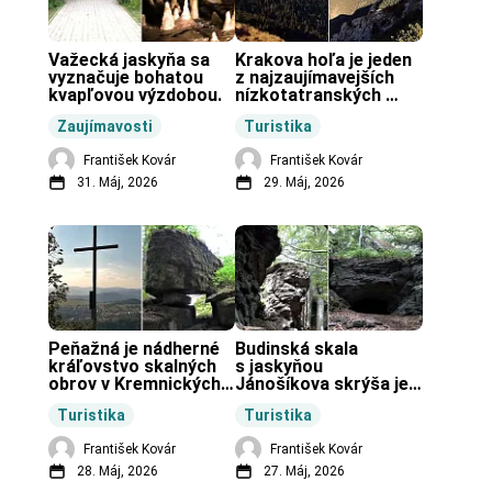
Važecká jaskyňa sa 
Krakova hoľa je jeden 
vyznačuje bohatou 
z najzaujímavejších 
kvapľovou výzdobou.
nízkotatranských 
končiarov.
Zaujímavosti
Turistika
František Kovár
František Kovár
31. Máj, 2026
29. Máj, 2026
Peňažná je nádherné 
Budinská skala 
kráľovstvo skalných 
s jaskyňou 
obrov v Kremnických 
Jánošíkova skrýša je 
vrchoch.
turistická lokalita pri 
Turistika
Turistika
obci Budiná.
František Kovár
František Kovár
28. Máj, 2026
27. Máj, 2026