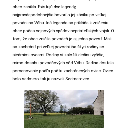
obec zanikla. Existujú dve legendy,
najpravdepodobnejšia hovorí o jej zániku po veľkej
povodni na Váhu. Iná legenda sa prikláňa k zničeniu
obce počas vojnových vpádov nepriateľských vojsk. O
tom, že obec zničila povodeň je aj jedna povesť. Mali
sa zachrániť pri veľkej povodni iba štyri rodiny so
siedmimi ovcami. Rodiny si založili dedinu vyššie,
mimo dosahu povodňových vôd Váhu. Dedina dostala
pomenovanie podľa počtu zachránených oviec. Oviec
bolo sedmero tak ju nazvali Sedmerovec.