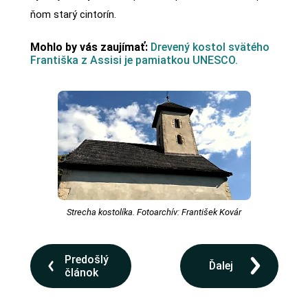
ňom starý cintorín.
Mohlo by vás zaujímať:
Drevený kostol svätého
Františka z Assisi je pamiatkou UNESCO.
Strecha kostolíka. Fotoarchív: František Kovár
Predošlý
Ďalej
článok