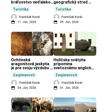
kráľovstvo neďaleko 
geografický stred 
Zochovej chaty.
Slovenska.
Turistika
Turistika
František Kovár
František Kovár
11. Jún, 2026
09. Jún, 2026
Ochtinská 
Holíčska svätyňa 
aragonitová jaskyňa 
pripomína 
je pre svoju výzdobu 
svetoznámu anglickú 
unikátnou jaskyňou 
pravekú stavbu.
Zaujímavosti
Zaujímavosti
vo svete.
František Kovár
František Kovár
04. Jún, 2026
01. Jún, 2026