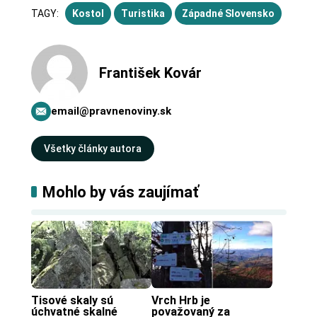
TAGY:
Kostol
Turistika
Západné Slovensko
František Kovár
email@pravnenoviny.sk
Všetky články autora
Mohlo by vás zaujímať
Tisové skaly sú 
Vrch Hrb je 
úchvatné skalné 
považovaný za 