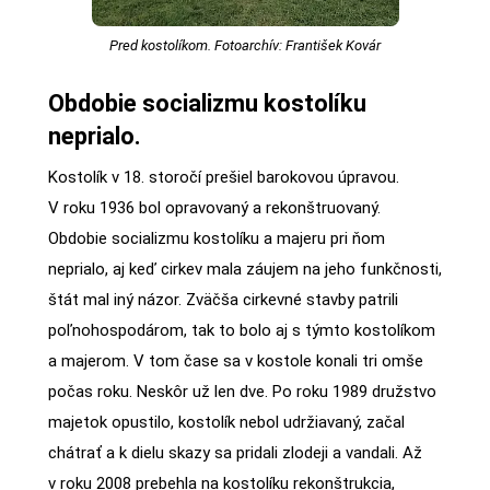
Pred kostolíkom. Fotoarchív: František Kovár
Obdobie socializmu kostolíku
neprialo.
Kostolík v 18. storočí prešiel barokovou úpravou.
V roku 1936 bol opravovaný a rekonštruovaný.
Obdobie socializmu kostolíku a majeru pri ňom
neprialo, aj keď cirkev mala záujem na jeho funkčnosti,
štát mal iný názor. Zväčša cirkevné stavby patrili
poľnohospodárom, tak to bolo aj s týmto kostolíkom
a majerom. V tom čase sa v kostole konali tri omše
počas roku. Neskôr už len dve. Po roku 1989 družstvo
majetok opustilo, kostolík nebol udržiavaný, začal
chátrať a k dielu skazy sa pridali zlodeji a vandali. Až
v roku 2008 prebehla na kostolíku rekonštrukcia,