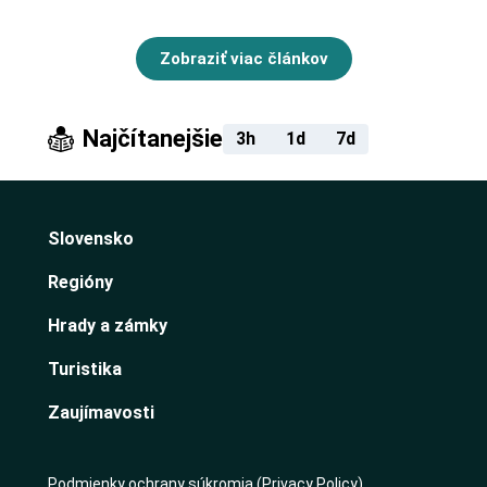
Zobraziť viac článkov
Najčítanejšie
3h
1d
7d
Slovensko
Regióny
Hrady a zámky
Turistika
Zaujímavosti
Podmienky ochrany súkromia (Privacy Policy)