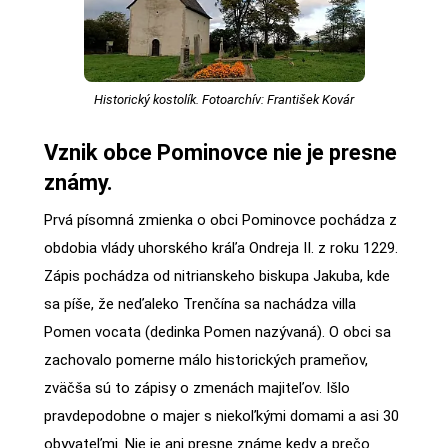
Historický kostolík. Fotoarchív: František Kovár
Vznik obce Pominovce nie je presne
známy.
Prvá písomná zmienka o obci Pominovce pochádza z
obdobia vlády uhorského kráľa Ondreja II. z roku 1229.
Zápis pochádza od nitrianskeho biskupa Jakuba, kde
sa píše, že neďaleko Trenčína sa nachádza villa
Pomen vocata (dedinka Pomen nazývaná). O obci sa
zachovalo pomerne málo historických prameňov,
zväčša sú to zápisy o zmenách majiteľov. Išlo
pravdepodobne o majer s niekoľkými domami a asi 30
obyvateľmi. Nie je ani presne známe kedy a prečo