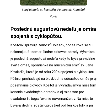
Starý cintorín pri kostolíku. Fotoarchív: František
Kovár
Poslednú augustovú nedeľu je omša
spojená s cyklopúťou.
Kostolík spravuje farnosť Bolešov, počas roka sa tu
nekonajú už takmer žiadne cirkevné obrady. Výnimkou
je posledná augustová nedeľa kedy tu býva pravidelne
svätá omša, spomienka na mučenícku smrť sv. Jána
Krstiteľa, ktorá je od roku 2004 spojená s cyklopúťou.
Pútnici prichádzajú na bicykloch a súčasťou omše je aj
požehnanie bicyklov. Kostol je vyhľadávaným miestom
konania svadobných obradov a aj miestom pre
svadobné fotografovanie novomanželov. Na mieste
bývalej dediny, zostal uprostred polí len kostolík a pri