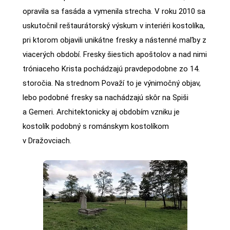
opravila sa fasáda a vymenila strecha. V roku 2010 sa
uskutočnil reštaurátorský výskum v interiéri kostolíka,
pri ktorom objavili unikátne fresky a nástenné maľby z
viacerých období. Fresky šiestich apoštolov a nad nimi
tróniaceho Krista pochádzajú pravdepodobne zo 14.
storočia. Na strednom Považí to je výnimočný objav,
lebo podobné fresky sa nachádzajú skôr na Spiši
a Gemeri. Architektonicky aj obdobím vzniku je
kostolík podobný s románskym kostolíkom
v Dražovciach.