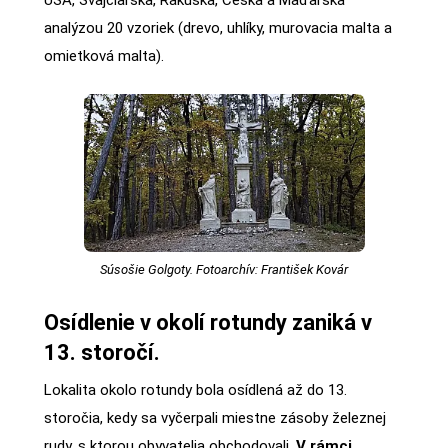
analýzou 20 vzoriek (drevo, uhlíky, murovacia malta a
omietková malta).
Súsošie Golgoty. Fotoarchív: František Kovár
Osídlenie v okolí rotundy zaniká v
13. storočí.
Lokalita okolo rotundy bola osídlená až do 13.
storočia, kedy sa vyčerpali miestne zásoby železnej
rudy, s ktorou obyvatelia obchodovali.
V rámci