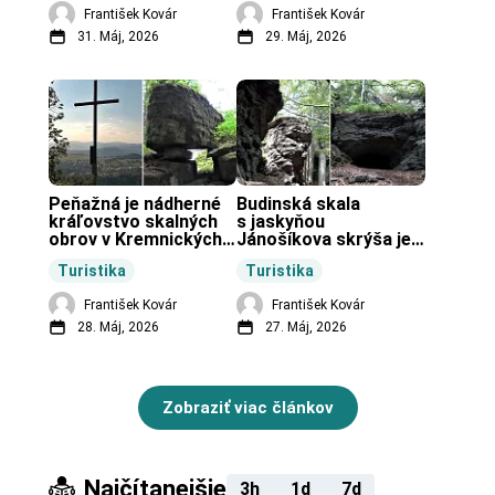
František Kovár
František Kovár
31. Máj, 2026
29. Máj, 2026
Peňažná je nádherné 
Budinská skala 
kráľovstvo skalných 
s jaskyňou 
obrov v Kremnických 
Jánošíkova skrýša je 
vrchoch.
turistická lokalita pri 
Turistika
Turistika
obci Budiná.
František Kovár
František Kovár
28. Máj, 2026
27. Máj, 2026
Zobraziť viac článkov
Najčítanejšie
3h
1d
7d