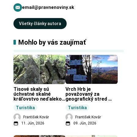
email@pravnenoviny.sk
Všetky články autora
Mohlo by vás zaujímať
Tisové skaly sú 
Vrch Hrb je 
úchvatné skalné 
považovaný za 
kráľovstvo neďaleko 
geografický stred 
Zochovej chaty.
Slovenska.
Turistika
Turistika
František Kovár
František Kovár
11. Jún, 2026
09. Jún, 2026