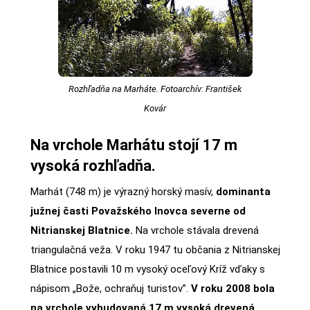
Rozhľadňa na Marháte. Fotoarchív: František
Kovár
Na vrchole Marhátu stojí 17 m
vysoká rozhľadňa.
Marhát (748 m) je výrazný horský masív,
dominanta
južnej časti Považského Inovca severne od
Nitrianskej Blatnice.
Na vrchole stávala drevená
triangulačná veža. V roku 1947 tu občania z Nitrianskej
Blatnice postavili 10 m vysoký oceľový Kríž vďaky s
nápisom „Bože, ochraňuj turistov”.
V roku 2008 bola
na vrchole vybudovaná 17 m vysoká drevená