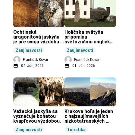
Ochtinská 
Holíčska svätyňa 
aragonitová jaskyňa 
pripomína 
je pre svoju výzdobu 
svetoznámu anglickú 
unikátnou jaskyňou 
pravekú stavbu.
Zaujímavosti
Zaujímavosti
vo svete.
František Kovár
František Kovár
04. Jún, 2026
01. Jún, 2026
Važecká jaskyňa sa 
Krakova hoľa je jeden 
vyznačuje bohatou 
z najzaujímavejších 
kvapľovou výzdobou.
nízkotatranských 
končiarov.
Zaujímavosti
Turistika