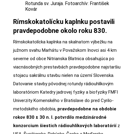
Rotunda sv. Juraja. Fotoarchív: František
Kovár
Rímskokatolícku kaplnku postavili
pravdepodobne okolo roku 830.
Rímskokatolícka kaplnka na skalnatom výbežku na
južnom svahu Marhátu v Považskom Inovci asi 4 km
severne od obce Nitrianska Blatnica obsahujúca po
viacnásobných prestavbách pravdepodobne najstaršiu
stojacu sakrálnu stavbu nielen na území Slovenska.
Datovanie stavby pôvodnej rotundy rádiouhlíkovým
laboratóriom Katedry jadrovej fyziky a biofyziky FMFI
Univerzity Komenského v Bratislave do pred Cyrilo-
metodského obdobia,
pravdepodobne na obdobie
rokov 830 ± 30 n. l. potvrdilo medzinárodné
konzorcium šiestich rádiouhlíkových laboratórií
z
USA, Švajčiarska, Rakúska, Česka a Maďarska