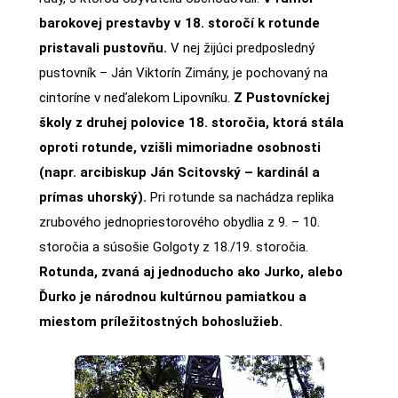
barokovej prestavby v 18. storočí k rotunde
pristavali pustovňu.
V nej žijúci predposledný
pustovník – Ján Viktorín Zimány, je pochovaný na
cintoríne v neďalekom Lipovníku.
Z Pustovníckej
školy z druhej polovice 18. storočia, ktorá stála
oproti rotunde, vzišli mimoriadne osobnosti
(napr. arcibiskup Ján Scitovský – kardinál a
prímas uhorský).
Pri rotunde sa nachádza replika
zrubového jednopriestorového obydlia z 9. – 10.
storočia a súsošie Golgoty z 18./19. storočia.
Rotunda, zvaná aj jednoducho ako Jurko, alebo
Ďurko je národnou kultúrnou pamiatkou a
miestom príležitostných bohoslužieb.