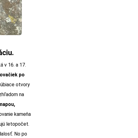
áciu.
á v 16. a 17.
bovačiek po
rúbiace otvory
Vzhľadom na
mapou,
lovanie kameňa
čujú letopočet.
dalosť. No po