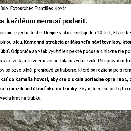
slo. Fotoarchív: František Kovár
sa každému nemusí podariť.
ni nie je jednoduché. Údajne v obci existuje len 10 ľudí, ktorí d
plnou silou.
Kamenná atrakcia priláka veľa návštevníkov, ktor
úbiť.
Odporúča sa však využiť len pekné počasie a hlavne nie po 
stane voda a tá znemožní pri fúkaní vydať zvuk. Pri správnom fú
v sa ozve silné, prenikavé zatrúbenie, ktoré sa rozlieha po šírom
kať do kameňa hovorí, aby ste o skalu poriadne opreli nos, pe
u a snažili sa fúknuť ako do trúbky.
Zvýhodnení sú pri tejto č
 vedia hrať na trúbku.