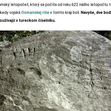
amský letopočet, ktorý sa počíta od roku 622 nášho letopočtu 
, kedy vojská
Osmanskej ríše
v tomto kraji boli.
Navyše, dve bod
oužívajú v tureckom číselníku.