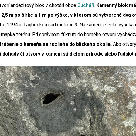
tvorí andezitový blok v chotári obce
Sucháň
.
Kamenný blok má
, 2,5 m po šírke a 1 m po výške, v ktorom sú vytvorené dva o
ebo 1194 s dvojbodkou nad číslicou 9. Na kameni je ešte vyseka
mapka terénu. Pri správnom fúknutí do horného otvoru vychádz
trúbenie z kameňa sa rozlieha do blízkeho okolia.
Ako otvory 
 dohady či otvory v kameni sú dielom prírody, alebo ľudský