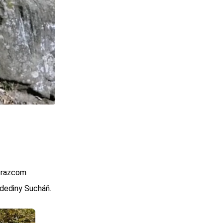
obrazcom
 dediny Sucháň.