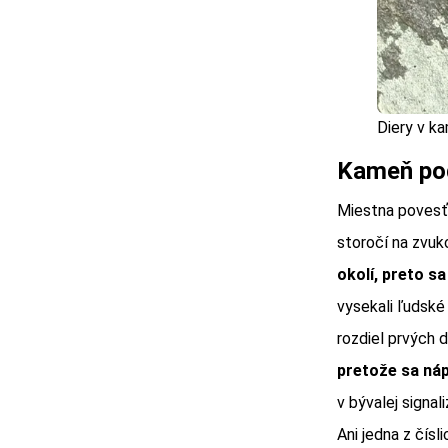
Diery v ka
Kameň pod
Miestna povesť 
storočí na zvuko
okolí, preto s
vysekali ľudské
rozdiel prvých 
pretože sa náp
v bývalej signal
Ani jedna z čís