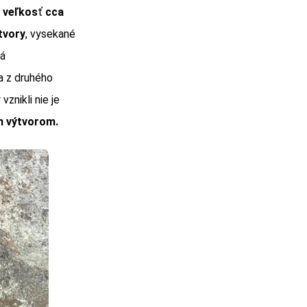
 veľkos
ť
cca
tvory
, vysekané
ná
a z druhého
vznikli nie je
m výtvorom.