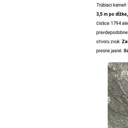
Trúbiaci kameň 
3,5 m po dĺžke
číslice 1794 al
pravdepodobne 
otvoru zvuk.
Za
presne jasné.
Sú