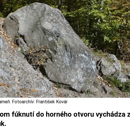
ameň. Fotoarchív: František Kovár
nom fúknutí do horného otvoru vychádza 
k.