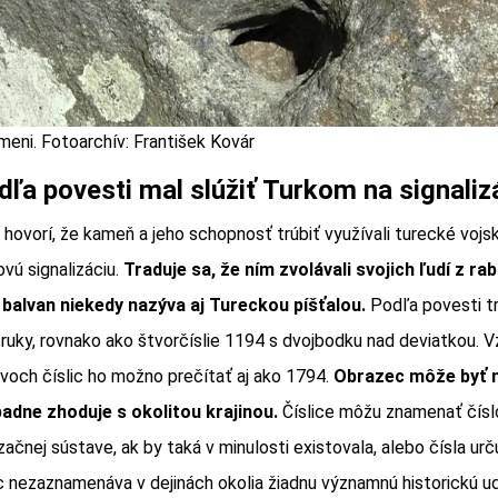
meni. Fotoarchív: František Kovár
ľa povesti mal slúžiť Turkom na signaliz
hovorí, že kameň a jeho schopnosť trúbiť využívali turecké vojsk
vú signalizáciu.
Traduje sa, že ním zvolávali svojich ľudí z ra
a balvan niekedy nazýva aj Tureckou píšťalou.
Podľa povesti t
 ruky, rovnako ako štvorčíslie 1194 s dvojbodku nad deviatkou. 
dvoch číslic ho možno prečítať aj ako 1794.
Obrazec môže byť 
adne zhoduje s okolitou krajinou.
Číslice môžu znamenať čís
izačnej sústave, ak by taká v minulosti existovala, alebo čísla ur
lic nezaznamenáva v dejinách okolia žiadnu významnú historickú u