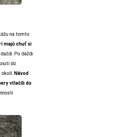
okážu na tomto
í majú chuť si
daždi. Po daždi
knutí do
 okolí.
Návod
ry vtlačili do
innosti