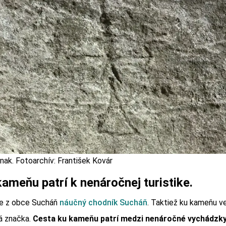
nak. Fotoarchív: František Kovár
ameňu patrí k nenáročnej turistike.
e z obce Sucháň
náučný chodník Sucháň
. Taktiež ku kameňu v
ká značka.
Cesta ku kameňu patrí medzi nenáročné vychádzky